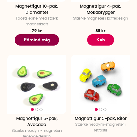
Magnetfigur 10-pak,
Magnetfigur 4-pak,
Diamanter
Mokabrygger
Facetslebne med stærk
Stærke magneter i kaffedesign
magnetkraft
79 kr
85 kr
Påmind mig
Køb
Magnetfigur 5-pak,
Magnetfigur 5-pak, Biler
Avocado
Stærke neodym-magneter i
retrostil
Stærke neodym-magneter i
legende design