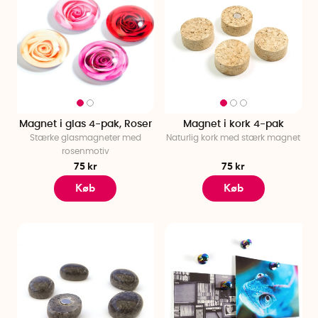
Magnet i glas 4-pak, Roser
Magnet i kork 4-pak
Stærke glasmagneter med
Naturlig kork med stærk magnet
rosenmotiv
75 kr
75 kr
Køb
Køb