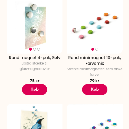
Rund magnet 4-pak, Sølv
Rund minimagnet 10-pak,
Ekstra stærke til
Farvemix
glasmagnettavler
Stærke minimagneter i fem friske
farver
75 kr
79 kr
Køb
Køb