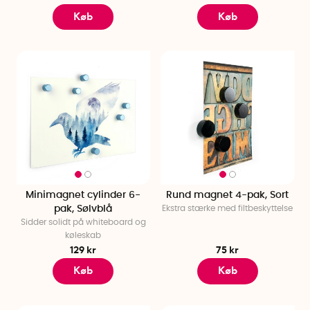
Køb
Køb
Minimagnet cylinder 6-
Rund magnet 4-pak, Sort
pak, Sølvblå
Ekstra stærke med filtbeskyttelse
Sidder solidt på whiteboard og
køleskab
129 kr
75 kr
Køb
Køb