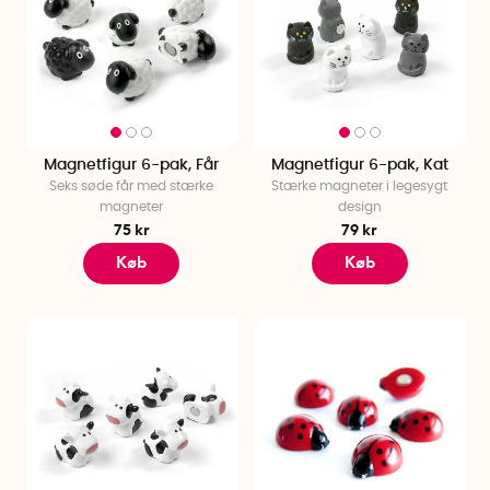
Magnetfigur 6-pak, Får
Magnetfigur 6-pak, Kat
Seks søde får med stærke
Stærke magneter i legesygt
magneter
design
75 kr
79 kr
Køb
Køb