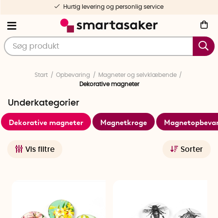
Nøje udvalgte og testede produkter
Start
Opbevaring
Magneter og selvklæbende
Dekorative magneter
Underkategorier
Dekorative magneter
Magnetkroge
Magnetopbevar
Vis filtre
Sorter