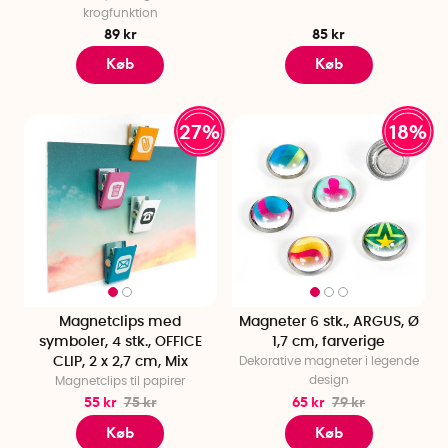
krogfunktion
89 kr
85 kr
Køb
Køb
27%
18%
Magnetclips med
Magneter 6 stk., ARGUS, Ø
symboler, 4 stk., OFFICE
1,7 cm, farverige
CLIP, 2 x 2,7 cm, Mix
Dekorative magneter i legende
design
Magnetclips til papirer
55 kr
75 kr
65 kr
79 kr
Køb
Køb