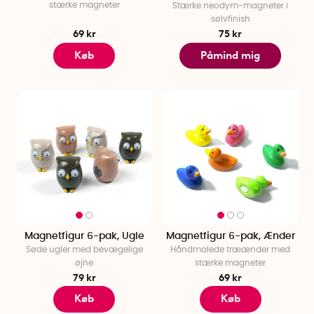
stærke magneter
Stærke neodym-magneter i
sølvfinish
69 kr
75 kr
Køb
Påmind mig
Magnetfigur 6-pak, Ugle
Magnetfigur 6-pak, Ænder
Søde ugler med bevægelige
Håndmalede træænder med
øjne
stærke magneter
79 kr
69 kr
Køb
Køb