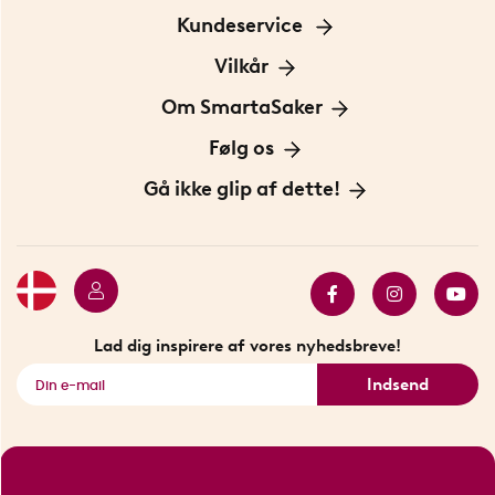
Kundeservice
Kontakt os
Vilkår
Information om cookies
Om SmartaSaker
Privatlivspolitik
Om os
Følg os
Handelsbetingelser
Vores historie
Opfindere
Gå ikke glip af dette!
Bæredygtighed
Gavekort
Butik i Stockholm
Bestsellers
Sidste chance
Se alle smarte produkter
Lad dig inspirere af vores nyhedsbreve!
Indsend