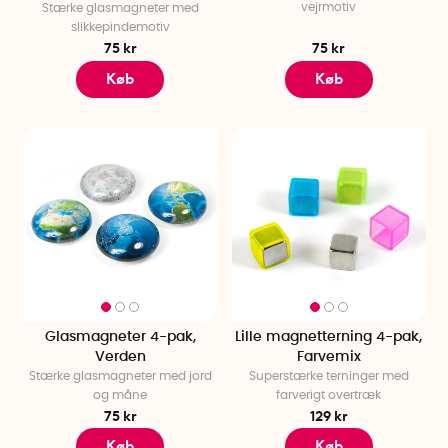
vejrmotiv
Stærke glasmagneter med
slikkepindemotiv
75 kr
75 kr
Køb
Køb
Glasmagneter 4-pak,
Lille magnetterning 4-pak,
Verden
Farvemix
Stærke glasmagneter med jord
Superstærke terninger med
og måne
farverigt overtræk
75 kr
129 kr
Køb
Køb