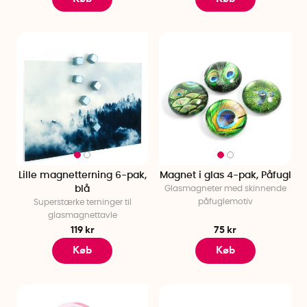
Lille magnetterning 6-pak,
Magnet i glas 4-pak, Påfugl
blå
Glasmagneter med skinnende
påfuglemotiv
Superstærke terninger til
glasmagnettavle
119 kr
75 kr
Køb
Køb