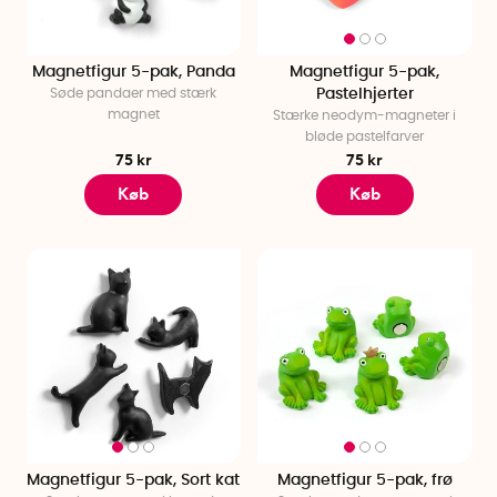
Magnetfigur 5-pak, Panda
Magnetfigur 5-pak,
Søde pandaer med stærk
Pastelhjerter
magnet
Stærke neodym-magneter i
bløde pastelfarver
75 kr
75 kr
Køb
Køb
Magnetfigur 5-pak, Sort kat
Magnetfigur 5-pak, frø