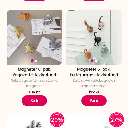
Magneter 6-pak,
Magneter 6-pak,
Yogakatte, Kikkerland
katterumper, Kikkerland
Seks yogakatte med stærke
Seks sjove kattebagdele i
magneter
blandede farver
109 kr
159 kr
Køb
Køb
20%
27%