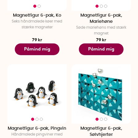
Magnetfigur 6-pak, Ko
Magnetfigur 6-pak,
Seks håndmalede køer med
Mariehøne
stærke magneter
Søde mariehøns med stærk
magnet
79 kr
79 kr
Påmind mig
Påmind mig
Magnetfigur 6-pak, Pingvin
Magnetfigur 6-pak,
Håndmalede pingviner med
Sølvhjerter