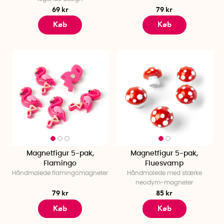
69 kr
79 kr
Køb
Køb
Magnetfigur 5-pak,
Magnetfigur 5-pak,
Flamingo
Fluesvamp
Håndmalede flamingomagneter
Håndmalede med stærke
neodym-magneter
79 kr
85 kr
Køb
Køb