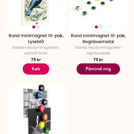
Rund minimagnet 10-pak,
Rund minimagnet 10-pak,
Lyseblå
Regnbuemetal
Stærke neodymmagneter i
Stærke neodymmagneter i
sølvblå finish
regnbueskær
75 kr
75 kr
Køb
Påmind mig