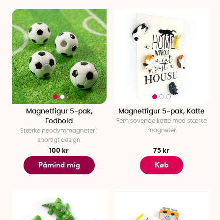
Magnetfigur 5-pak,
Magnetfigur 5-pak, Katte
Fodbold
Fem sovende katte med stærke
magneter
Stærke neodymmagneter i
sportigt design
100 kr
75 kr
Påmind mig
Køb