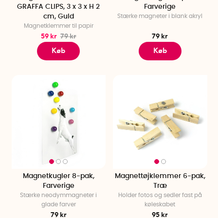
GRAFFA CLIPS, 3 x 3 x H 2
Farverige
cm, Guld
Stærke magneter i blank akryl
Magnetklemmer til papir
59 kr
79 kr
79 kr
Køb
Køb
Magnetkugler 8-pak,
Magnettøjklemmer 6-pak,
Farverige
Træ
Stærke neodymmagneter i
Holder fotos og sedler fast på
glade farver
køleskabet
79 kr
95 kr