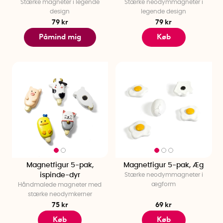
Stærke magneter i legende
Stærke neodymmagneter i
design
legende design
79 kr
79 kr
Påmind mig
Køb
Magnetfigur 5-pak,
Magnetfigur 5-pak, Æg
ispinde-dyr
Stærke neodymmagneter i
ægform
Håndmalede magneter med
stærke neodymkerner
75 kr
69 kr
Køb
Køb