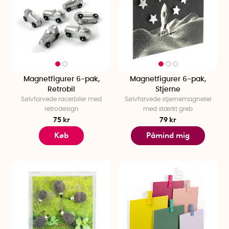
Magnetfigurer 6-pak,
Magnetfigurer 6-pak,
Retrobil
Stjerne
Sølvfarvede racerbiler med
Sølvfarvede stjernemagneter
retrodesign
med stærkt greb
75 kr
79 kr
Køb
Påmind mig