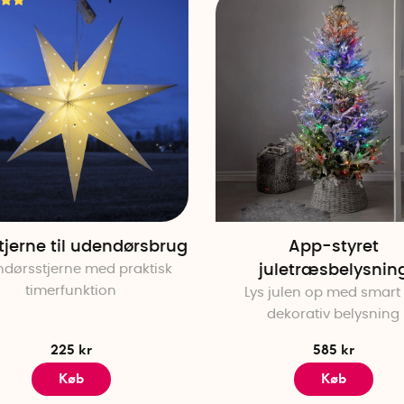
tjerne til udendørsbrug
App-styret
dørsstjerne med praktisk
juletræsbelysnin
timerfunktion
Lys julen op med smart
dekorativ belysning
225 kr
585 kr
Køb
Køb