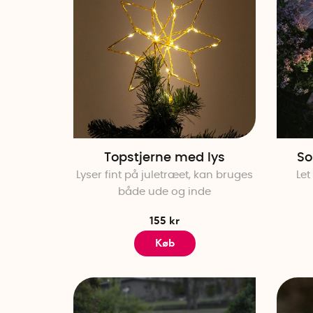
Topstjerne med lys
So
Lyser fint på juletræet, kan bruges
Let
både ude og inde
155 kr
Køb