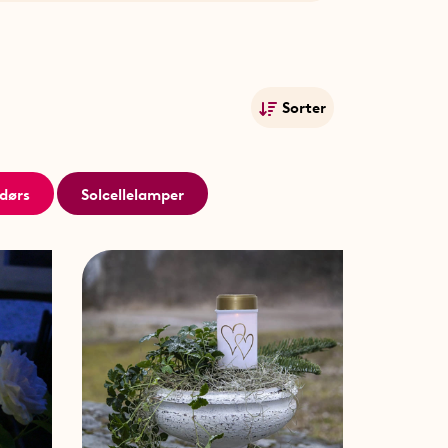
ysning, og bestil i dag!
Sorter
Mest populære
Navn A-Ø
dørs
Solcellelamper
Navn Ø-A
Laveste pris
Højeste pris
Publiceringsdato