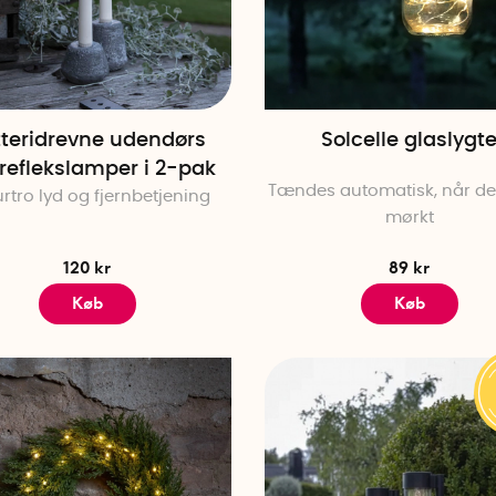
tteridrevne udendørs
Solcelle glaslygt
reflekslamper i 2-pak
Tændes automatisk, når det
rtro lyd og fjernbetjening
mørkt
120 kr
89 kr
Køb
Køb