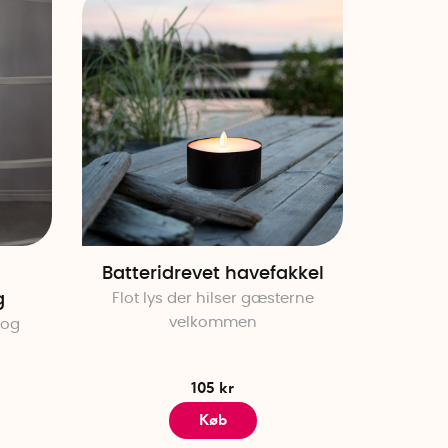
Batteridrevet havefakkel
g
Flot lys der hilser gæsterne
velkommen
 og
105 kr
Køb