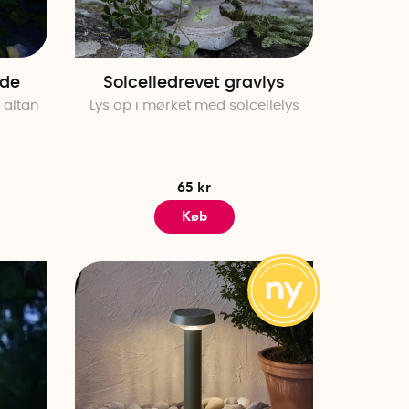
æde
Solcelledrevet gravlys
 altan
Lys op i mørket med solcellelys
65 kr
Køb