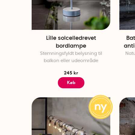
Lille solcelledrevet
Ba
bordlampe
anti
Stemningsfyldt belysning til
Natu
balkon eller udeområde
245 kr
Køb