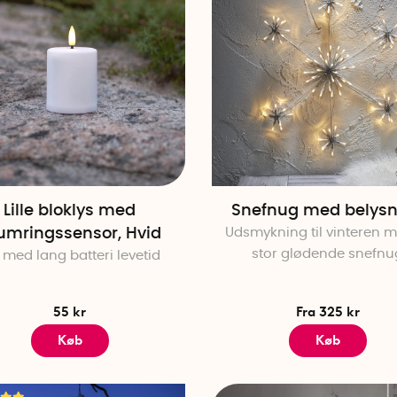
Lille bloklys med
Snefnug med belysn
umringssensor, Hvid
Udsmykning til vinteren m
stor glødende snefnu
 med lang batteri levetid
55 kr
Fra 325 kr
Køb
Køb