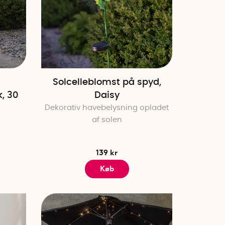
Solcelleblomst på spyd,
, 30
Daisy
Dekorativ havebelysning opladet
af solen
139 kr
Køb