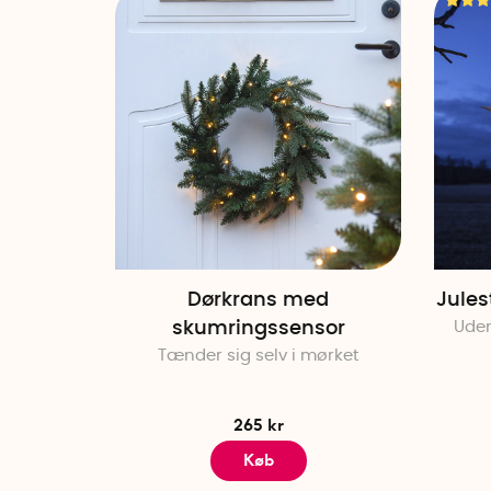
Dørkrans med
Jules
skumringssensor
Uden
Tænder sig selv i mørket
265 kr
Køb