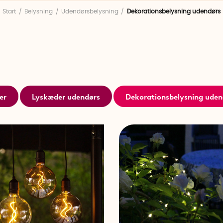
Se vores dekorative stearinlys og dekorativ udendørs bel
Start
Belysning
Udendørsbelysning
Dekorationsbelysning udendørs
er
Lyskæder udendørs
Dekorationsbelysning uden