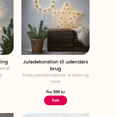
ing
Juledekoration til udendørs
ed et
brug
g
Flotte juledekorationer til altan og
have
Fra 309 kr
Køb