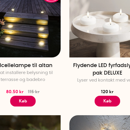
lcellelampe til altan
Flydende LED fyrfadsl
 at installere belysning til
pak DELUXE
terrasse og badebro
Lyser ved kontakt med 
80.50 kr
115 kr
120 kr
Køb
Køb