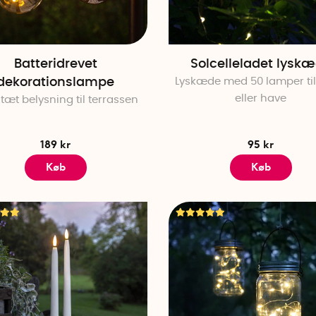
Batteridrevet
Solcelleladet lysk
dekorationslampe
Lyskæde med 50 lamper til
eller have
æt belysning til terrassen
189 kr
95 kr
Køb
Køb