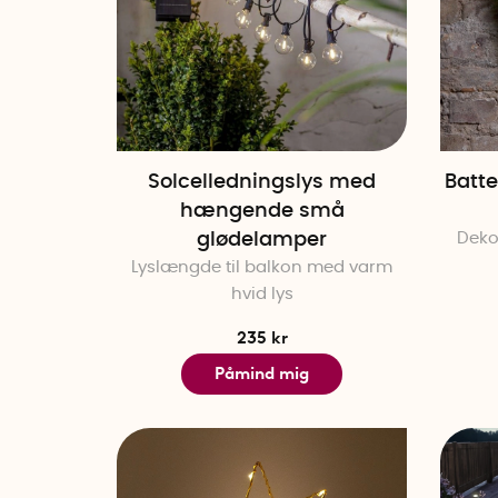
Solcelledningslys med
Batte
hængende små
glødelamper
Dekor
Lyslængde til balkon med varm
hvid lys
235 kr
Påmind mig