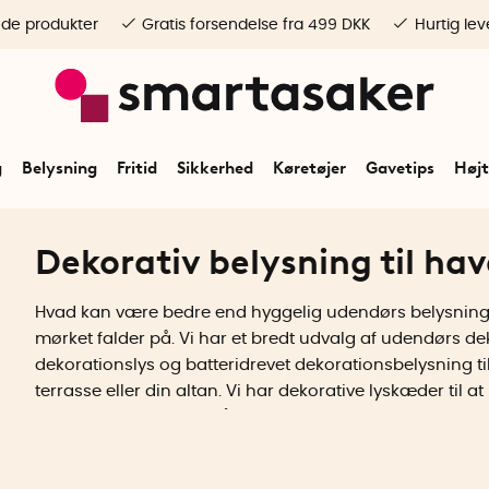
ede produkter
Gratis forsendelse fra 499 DKK
Hurtig lev
g
Belysning
Fritid
Sikkerhed
Køretøjer
Gavetips
Højt
Dekorativ belysning til ha
Hvad kan være bedre end hyggelig udendørs belysning, 
mørket falder på. Vi har et bredt udvalg af udendørs d
dekorationslys og batteridrevet dekorationsbelysning til 
terrasse eller din altan. Vi har dekorative lyskæder til 
udendørs lys, der kan tåle regnvejr, og smuk facadebelys
vægge.