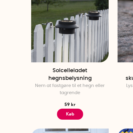
Solcelleladet
hegnsbelysning
sk
Nem at fastgøre til et hegn eller
Lys
tagrende
59 kr
Køb