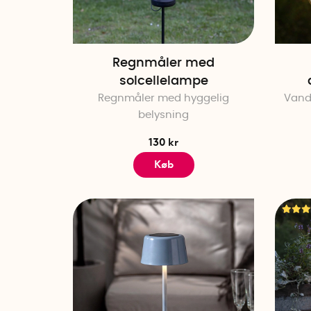
Regnmåler med
solcellelampe
Regnmåler med hyggelig
Vandt
belysning
130 kr
Køb