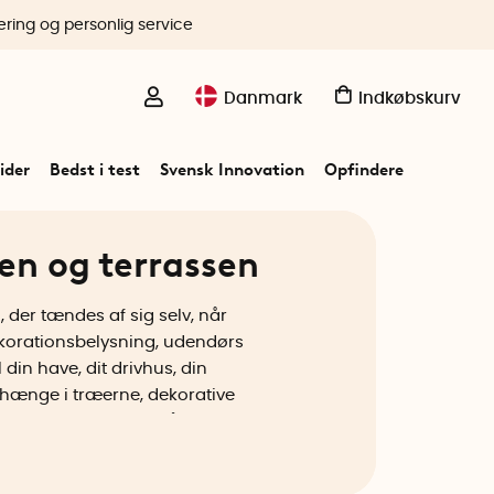
ering og personlig service
Danmark
Indkøbskurv
ider
Bedst i test
Svensk Innovation
Opfindere
ven og terrassen
der tændes af sig selv, når
ekorationsbelysning, udendørs
din have, dit drivhus, din
at hænge i træerne, dekorative
ning til at lyse op på husets