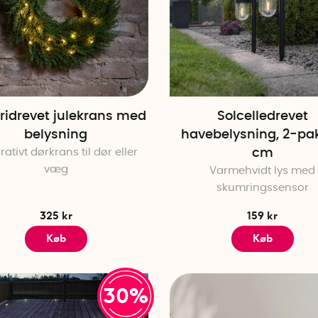
ridrevet julekrans med
Solcelledrevet
belysning
havebelysning, 2-pak
ativt dørkrans til dør eller
cm
væg
Varmehvidt lys med
skumringssensor
325 kr
159 kr
Køb
Køb
30%