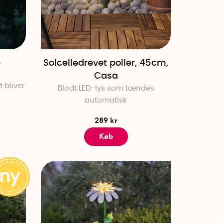
e
Solcelledrevet poller, 45cm,
Casa
 bliver
Blødt LED-lys som tændes
automatisk
289 kr
Køb