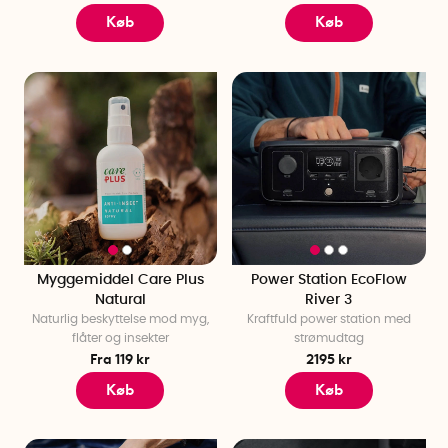
Køb
Køb
Myggemiddel Care Plus
Power Station EcoFlow
Natural
River 3
Naturlig beskyttelse mod myg,
Kraftfuld power station med
flåter og insekter
strømudtag
Fra 119 kr
2195 kr
Køb
Køb