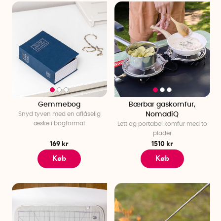
Gemmebog
Bærbar gaskomfur,
Snyd tyven med en aflåselig
NomadiQ
æske i bogformat
Lett og portabel komfur med to
plader
169 kr
1510 kr
Køb
Køb