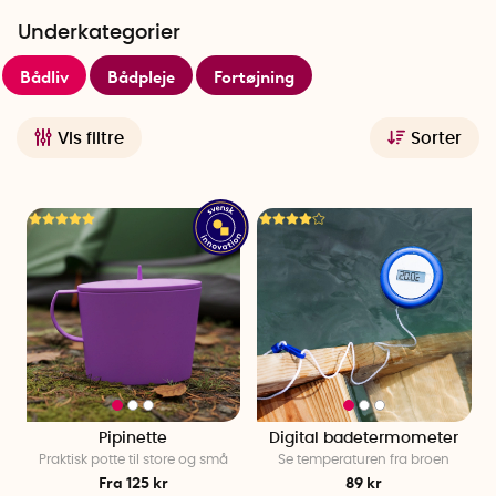
uanset vejret.
Underkategorier
SmartaSaker byder på mange forskellige faciliteter, der gør
Bådliv
Bådpleje
Fortøjning
livet på søen nemmere, find din favorit!
Vis filtre
Sorter
Pipinette
Digital badetermometer
Praktisk potte til store og små
Se temperaturen fra broen
Fra 125 kr
89 kr