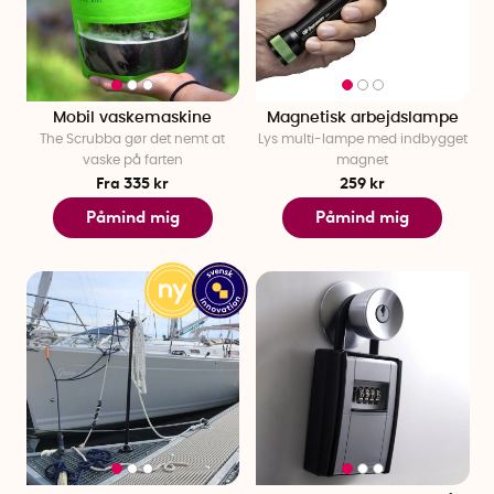
Mobil vaskemaskine
Magnetisk arbejdslampe
The Scrubba gør det nemt at
Lys multi-lampe med indbygget
vaske på farten
magnet
Fra 335 kr
259 kr
Påmind mig
Påmind mig