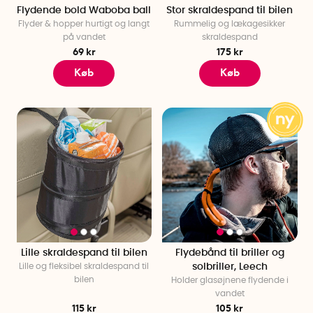
Flydende bold Waboba ball
Stor skraldespand til bilen
Flyder & hopper hurtigt og langt
Rummelig og lækagesikker
på vandet
skraldespand
69 kr
175 kr
Køb
Køb
Lille skraldespand til bilen
Flydebånd til briller og
Lille og fleksibel skraldespand til
solbriller, Leech
bilen
Holder glasøjnene flydende i
vandet
115 kr
105 kr