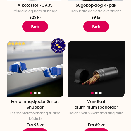
Alkotester FCA35
Sugekopkrog 4-pak
Pålidelig og nem at bruge
Kan klare de fleste overflader
825 kr
89 kr
Køb
Køb
Fortøjningsfjeder Smart
Vandtæt
Snubber
aluminiumsbeholder
Let monteret ophæng til dine
Holder helt sikkert små ting tørre
bådreb
Fra 95 kr
Fra 89 kr