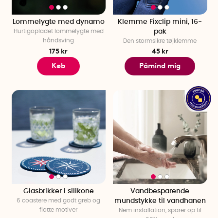
Lommelygte med dynamo
Klemme Fixclip mini, 16-
Hurtigopladet lommelygte med
pak
håndsving
Den stormsikre tøjklemme
175 kr
45 kr
Køb
Påmind mig
Glasbrikker i silikone
Vandbesparende
6 coastere med godt greb og
mundstykke til vandhanen
flotte motiver
Nem installation, sparer op til