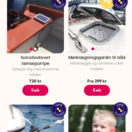
Solcelledrevet
Mørklægningsgardin til båd
lænsepumpe
Mørklægger og ventilerer uden
insekter
Hjælper dig med at tømme
båden
720 kr
Fra 299 kr
Køb
Køb