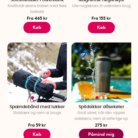
Kraftfuldt ekstra batteri med flere
Lille nøgleboks til udendørs brug
ladestik
Fra 465 kr
Fra 155 kr
Køb
Køb
Spændebånd med lukker
Spildsikker dåsekøler
Slidstærk og nem at bruge
Godt sikret, når den vippes
sidelæns, nem at løfte lige op
Fra 59 kr
275 kr
Køb
Påmind mig