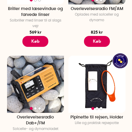
Briller med læsevindue og
Overlevelsesradio FM/AM
farvede linser
Oplades med solceller og
dynamo
Solbriller med linser til al slags
vejr
569 kr
825 kr
Køb
Køb
Overlevelsesradio
Pipinette til rejsen, Holder
Dab+/FM
Lille og praktisk rejsepotte
Solcelle- og dynamoladet