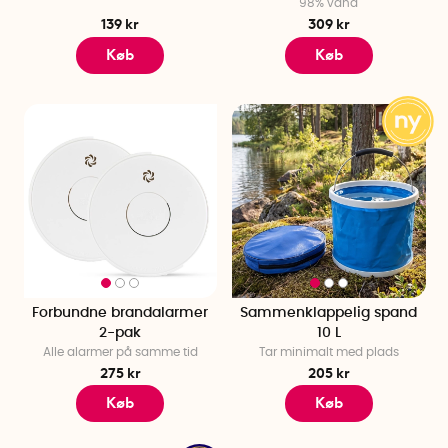
98% vand
139 kr
309 kr
Køb
Køb
Forbundne brandalarmer
Sammenklappelig spand
2-pak
10 L
Alle alarmer på samme tid
Tar minimalt med plads
275 kr
205 kr
Køb
Køb