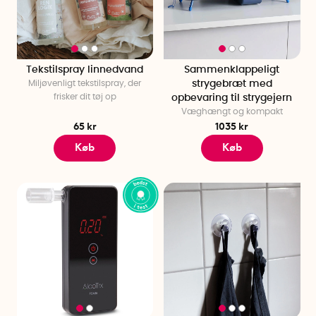
Tekstilspray linnedvand
Sammenklappeligt
Miljøvenligt tekstilspray, der
strygebræt med
frisker dit tøj op
opbevaring til strygejern
Væghængt og kompakt
65 kr
1035 kr
Køb
Køb