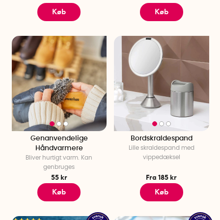
Køb
Køb
Genanvendelige
Bordskraldespand
Håndvarmere
Lille skraldespand med
vippedæksel
Bliver hurtigt varm. Kan
genbruges
55 kr
Fra 185 kr
Køb
Køb