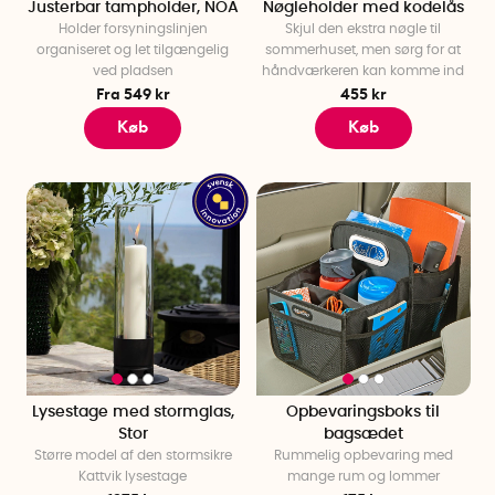
Justerbar tampholder, NOA
Nøgleholder med kodelås
Holder forsyningslinjen
Skjul den ekstra nøgle til
organiseret og let tilgængelig
sommerhuset, men sørg for at
ved pladsen
håndværkeren kan komme ind
Fra 549 kr
455 kr
Køb
Køb
Lysestage med stormglas,
Opbevaringsboks til
Stor
bagsædet
Større model af den stormsikre
Rummelig opbevaring med
Kattvik lysestage
mange rum og lommer