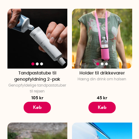
Tandpastatube til
Holder til drikkevarer
genopfyldning 2-pak
Hæng din drink om halsen
Genopfyldelige tandpastatuber
til rejsen
105 kr
45 kr
Køb
Køb