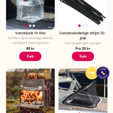
Vanddunk 10 liter
Genanvendelige strips 20-
Foldbar og fødevaregodkendt
pak
vanddunk med taphane
Kan bruges igen og igen
85 kr
Fra 20 kr
Køb
Køb