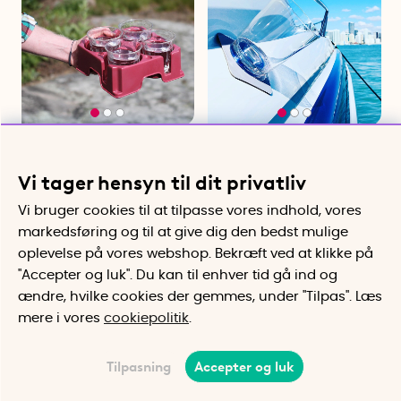
Glasholder Muggi
Magnetiske glas i plast
Spildsikker holder til 4 kopper
Silwy
Glassene som står fast, når det
Vi tager hensyn til dit privatliv
vipper
199 kr
Fra 269 kr
Vi bruger cookies til at tilpasse vores indhold, vores
markedsføring og til at give dig den bedst mulige
Køb
Køb
oplevelse på vores webshop. Bekræft ved at klikke på
"Accepter og luk". Du kan til enhver tid gå ind og
ændre, hvilke cookies der gemmes, under "Tilpas". Læs
mere i vores
cookiepolitik
.
Tilpasning
Accepter og luk