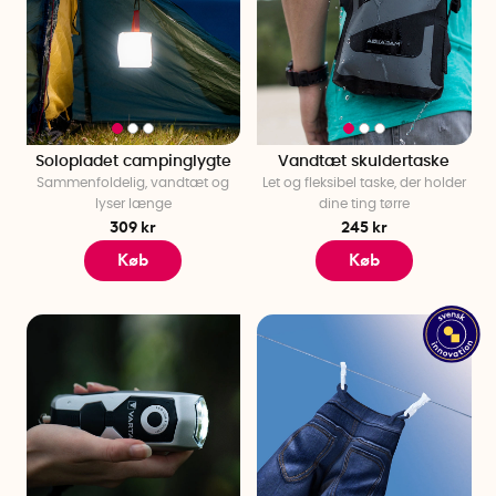
Solopladet campinglygte
Vandtæt skuldertaske
Sammenfoldelig, vandtæt og
Let og fleksibel taske, der holder
lyser længe
dine ting tørre
309 kr
245 kr
Køb
Køb