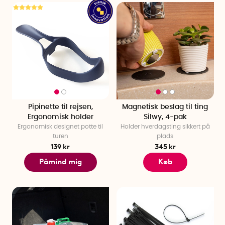
Pipinette til rejsen,
Magnetisk beslag til ting
Ergonomisk holder
Silwy, 4-pak
Ergonomisk designet potte til
Holder hverdagsting sikkert på
turen
plads
139 kr
345 kr
Påmind mig
Køb