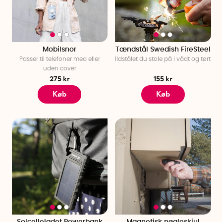
Mobilsnor
Tændstål Swedish FireSteel
Passer til telefoner med eller
Ildstålet du stole på i vådt og tørt
uden cover
275 kr
155 kr
Køb
Køb
Solcelleladet Powerbank
Magnetisk nøgleskjul