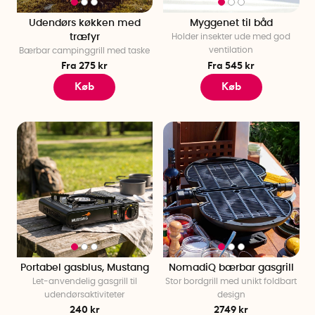
Udendørs køkken med
Myggenet til båd
træfyr
Holder insekter ude med god
ventilation
Bærbar campinggrill med taske
Fra 275 kr
Fra 545 kr
Køb
Køb
Portabel gasblus, Mustang
NomadiQ bærbar gasgrill
Let-anvendelig gasgrill til
Stor bordgrill med unikt foldbart
udendørsaktiviteter
design
240 kr
2749 kr