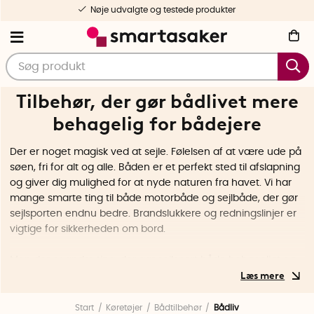
Gratis forsendelse fra 499 DKK
Tilbehør, der gør bådlivet mere
behagelig for bådejere
Der er noget magisk ved at sejle. Følelsen af at være ude på
søen, fri for alt og alle. Båden er et perfekt sted til afslapning
og giver dig mulighed for at nyde naturen fra havet. Vi har
mange smarte ting til både motorbåde og sejlbåde, der gør
sejlsporten endnu bedre. Brandslukkere og redningslinjer er
vigtige for sikkerheden om bord.
Men der er andre ting, der gør sejlsport både behageligt og
sjovt. Magnetiske drikkeglas og vinglas holder dine glas på
plads, så du ikke skal bekymre dig om, at de falder og går i
stykker. Stormsikre tøjklemmer sikrer, at dit tøj bliver på plads,
Start
Køretøjer
Bådtilbehør
Bådliv