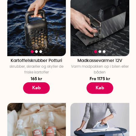
Kartoffelskrubber Potturi
Madkassevarmer 12V
skrubber, skræller og skyller de
Varm madpakken op i bilen eller
friske kartofler
båden
165 kr
Fra 1175 kr
Køb
Køb