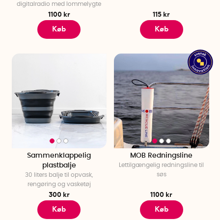
digitalradio med lommelygte
1100 kr
115 kr
Køb
Køb
Sammenklappelig
MOB Redningsline
plastbalje
Lettilgængelig redningsline til
søs
30 liters balje til opvask,
rengøring og vasketøj
300 kr
1100 kr
Køb
Køb