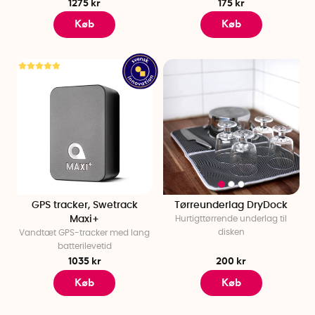
1275 kr
175 kr
Køb
Køb
GPS tracker, Swetrack
Tørreunderlag DryDock
Maxi+
Hurtigttørrende underlag til
disken
Vandtæt GPS-tracker med lang
batterilevetid
1035 kr
200 kr
Køb
Køb