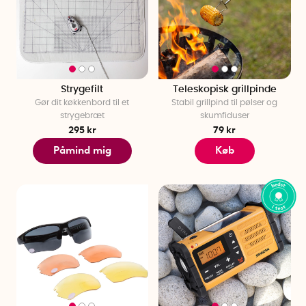
Strygefilt
Teleskopisk grillpinde
Gør dit køkkenbord til et
Stabil grillpind til pølser og
strygebræt
skumfiduser
295 kr
79 kr
Påmind mig
Køb