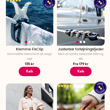
Klemme FixClip
Justerbar fortøjningsfjeder
Stormsikker klemme til alt slags
Nem at samle, beskytter båd og
vejr
reb
135 kr
Fra 179 kr
Køb
Køb