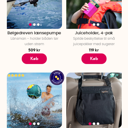
Bølgedreven lænsepumpe
Juiceholder, 4-pak
Länsman - holder båden tør
Spilde beskyttelse til små
uden strøm
juicepakker med sugerør
509 kr
119 kr
Køb
Køb