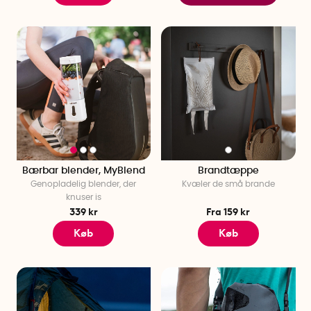
Bærbar blender, MyBlend
Brandtæppe
Genopladelig blender, der
Kvæler de små brande
knuser is
339 kr
Fra 159 kr
Køb
Køb