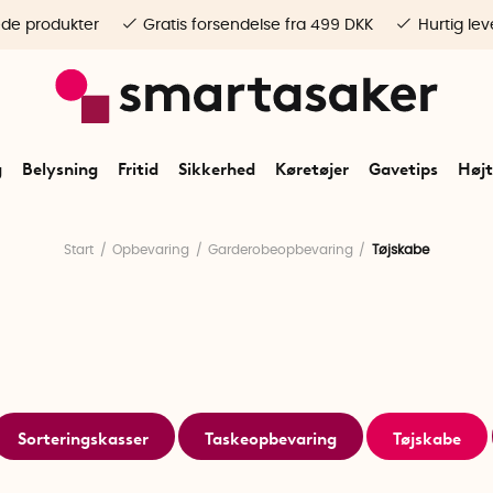
ede produkter
Gratis forsendelse fra 499 DKK
Hurtig lev
g
Belysning
Fritid
Sikkerhed
Køretøjer
Gavetips
Højt
Start
Opbevaring
Garderobeopbevaring
Tøjskabe
Sorteringskasser
Taskeopbevaring
Tøjskabe