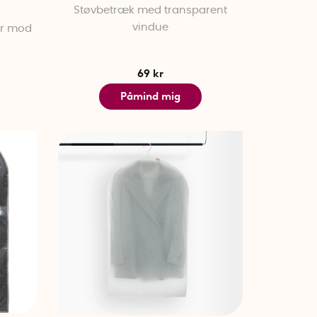
Støvbetræk med transparent
vindue
er mod
69 kr
Påmind mig