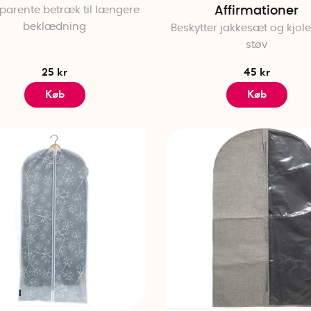
parente betræk til længere
Affirmationer
beklædning
Beskytter jakkesæt og kjol
støv
25 kr
45 kr
Køb
Køb