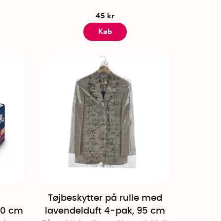
45 kr
Køb
d
Tøjbeskytter på rulle med
40 cm
lavendelduft 4-pak, 95 cm