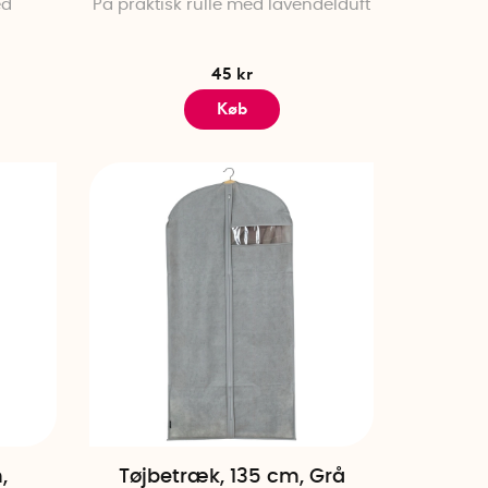
ed
På praktisk rulle med lavendelduft
45 kr
Køb
,
Tøjbetræk, 135 cm, Grå