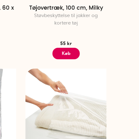
 60 x
Tøjovertræk, 100 cm, Milky
Støvbeskyttelse til jakker og
kortere tøj
55 kr
Køb