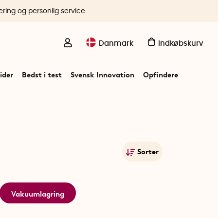
ering og personlig service
Danmark
Indkøbskurv
ider
Bedst i test
Svensk Innovation
Opfindere
Sorter
Mest populære
Navn A-Ø
Vakuumlagring
Navn Ø-A
Laveste pris