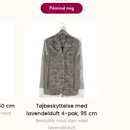
Påmind mig
150 cm
Tøjbeskyttelse med
r mod
lavendelduft 4-pak, 95 cm
Beskytter mod støv med
lavendelduft