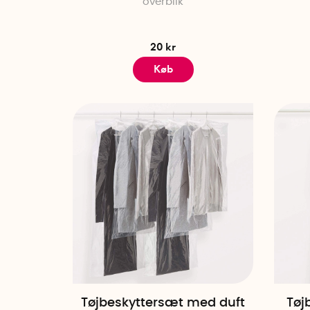
overblik
20 kr
Køb
Tøjbeskyttersæt med duft
Tøj