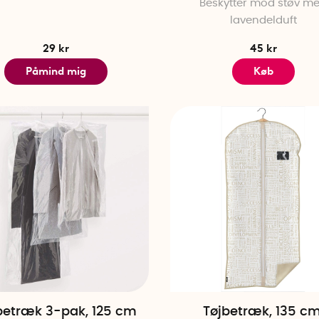
Beskytter mod støv m
lavendelduft
29 kr
45 kr
Påmind mig
Køb
betræk 3-pak, 125 cm
Tøjbetræk, 135 cm