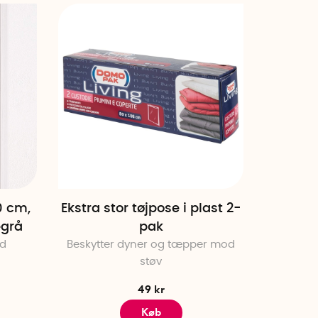
Højeste pris
Publiceringsdato
0 cm,
Ekstra stor tøjpose i plast 2-
egrå
pak
ed
Beskytter dyner og tæpper mod
støv
49 kr
Køb