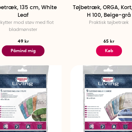
betræk, 135 cm, White
Tøjbetræk, ORGA, Kort,
Leaf
H 100, Beige-grå
kytter mod støv med flot
Praktisk tøjbetræk
bladmønster
49 kr
65 kr
Påmind mig
Køb