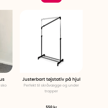
us
Justerbart tøjstativ på hjul
 sko
Perfekt til skråvægge og under
trapper
550 kr