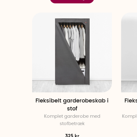
Fleksibelt garderobeskab i
Flek
stof
Komplet garderobe med
Kompl
stofbetræk
325 kr