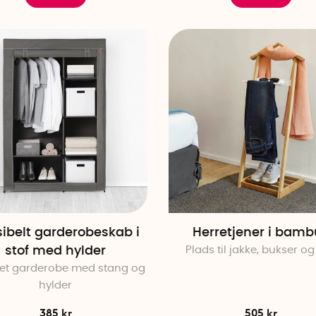
sibelt garderobeskab i
Herretjener i bamb
stof med hylder
Plads til jakke, bukser og
et garderobe med stang og
hylder
385 kr
505 kr