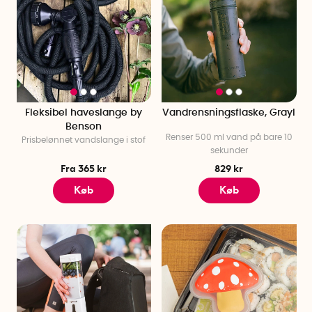
Fleksibel haveslange by
Vandrensningsflaske, Grayl
Benson
Renser 500 ml vand på bare 10
Prisbelønnet vandslange i stof
sekunder
Fra 365 kr
829 kr
Køb
Køb