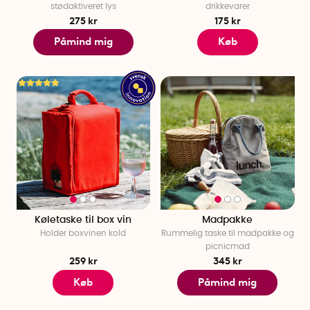
stødaktiveret lys
drikkevarer
275 kr
175 kr
Påmind mig
Køb
Køletaske til box vin
Madpakke
Holder boxvinen kold
Rummelig taske til madpakke og
picnicmad
259 kr
345 kr
Køb
Påmind mig