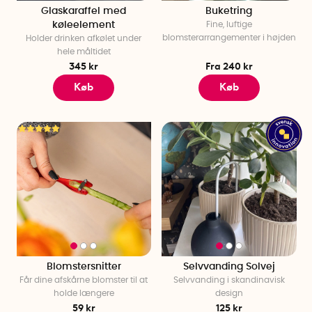
Glaskaraffel med
Buketring
køleelement
Fine, luftige
blomsterarrangementer i højden
Holder drinken afkølet under
hele måltidet
345 kr
Fra 240 kr
Køb
Køb
Blomstersnitter
Selvvanding Solvej
Får dine afskårne blomster til at
Selvvanding i skandinavisk
holde længere
design
59 kr
125 kr