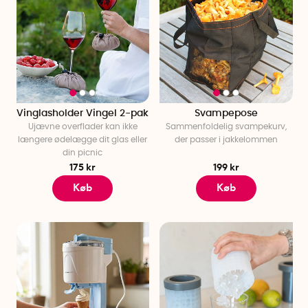
Vinglasholder Vingel 2-pak
Svampepose
Ujævne overflader kan ikke
Sammenfoldelig svampekurv,
længere ødelægge dit glas eller
der passer i jakkelommen
din picnic
175 kr
199 kr
Køb
Køb