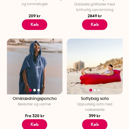
og lommelygte
Dobbelte grillflader med
lynhurtig opvarmning
209 kr
2849 kr
Køb
Køb
Omklædningsponcho
Softybag sofa
Beskytter og varmer
Oppustelig sofa med
nakkestøtte
Fra 320 kr
399 kr
Køb
Køb