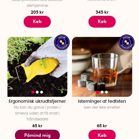
derhjemme
205 kr
345 kr
Køb
Køb
Ergonomisk ukrudtsfjerner
Isterninger af fedtsten
Nu kan du grave i jorden i
Isen der ikke smelter
timevis uden at få ondt i
håndleddet
65 kr
65 kr
Påmind mig
Køb