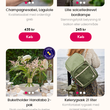
Champagnesabel, Laguiole
Lille solcelledrevet
Kvalitetssabel med ordentligt
bordlampe
greb
Stemningsfyldt belysning til
balkon eller udeområde
435 kr
245 kr
Køb
Køb
Buketholder Hanataba 2-
Kølerygsæk 21 liter
pak
Komfortabel rygsæk med
isoleret kølerum
Skab professionelle buketter