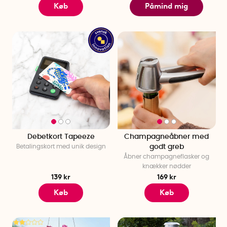
Køb
Påmind mig
Debetkort Tapeeze
Champagneåbner med
Betalingskort med unik design
godt greb
Åbner champagneflasker og
knækker nødder
139 kr
169 kr
Køb
Køb