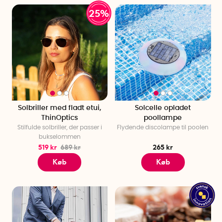
25%
Solbriller med fladt etui,
Solcelle opladet
ThinOptics
poollampe
Stilfulde solbriller, der passer i
Flydende discolampe til poolen
bukselommen
519 kr
689 kr
265 kr
Køb
Køb