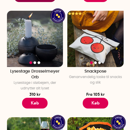
Lysestage Drosselmeyer
Snackpose
Orb
Genanvendelig taske til snacks
og slik
Lysestage i støbejern, der
udnytter alt lyset
310 kr
Fra 105 kr
Køb
Køb