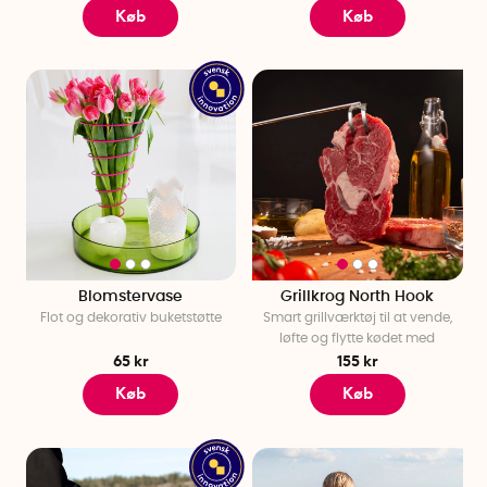
Køb
Køb
Blomstervase
Grillkrog North Hook
Flot og dekorativ buketstøtte
Smart grillværktøj til at vende,
løfte og flytte kødet med
65 kr
155 kr
Køb
Køb