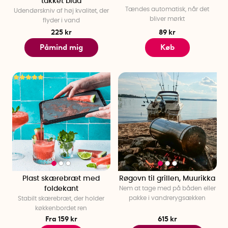
takket blad
Tændes automatisk, når det
Udendørskniv af høj kvalitet, der
bliver mørkt
flyder i vand
225 kr
89 kr
Påmind mig
Køb
Plast skærebræt med
Røgovn til grillen, Muurikka
foldekant
Nem at tage med på båden eller
pakke i vandrerygsækken
Stabilt skærebræt, der holder
køkkenbordet ren
Fra 159 kr
615 kr