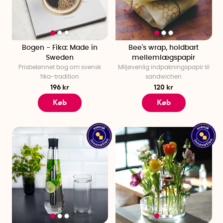
Vi har gode gaver og sommergaver at tage med til
sommerfesten. Der er flere muligheder for dig at vælge
imellem, så sørg for at finde en unik sommergave til alle
sommerens lejligheder!
Bogen - Fika: Made in
Bee's wrap, holdbart
Sweden
mellemlægspapir
Prisbelønnet bog om svensk
Miljøvenlig indpakningspapir til
fika-tradition
sandwichen
196 kr
120 kr
Køb
Køb