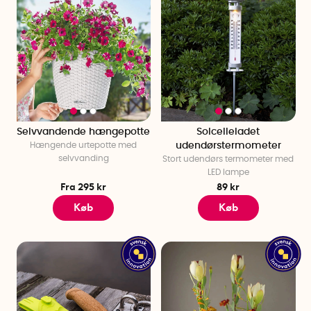
Selvvandende hængepotte
Solcelleladet
Hængende urtepotte med
udendørstermometer
selvvanding
Stort udendørs termometer med
LED lampe
Fra 295 kr
89 kr
Køb
Køb