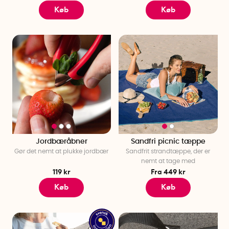
Køb
Køb
Jordbæråbner
Sandfri picnic tæppe
Gør det nemt at plukke jordbær
Sandfrit strandtæppe, der er
nemt at tage med
119 kr
Fra 449 kr
Køb
Køb