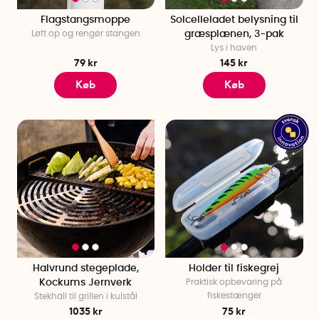
Flagstangsmoppe
Solcelleladet belysning til
Løft op og rengør stangen
græsplænen, 3-pak
Lys i haven
79 kr
145 kr
Køb
Køb
Halvrund stegeplade,
Holder til fiskegrej
Kockums Jernverk
Praktisk opbevaring på
fiskestænger
Stekhäll til grillen i kulstål
1035 kr
75 kr