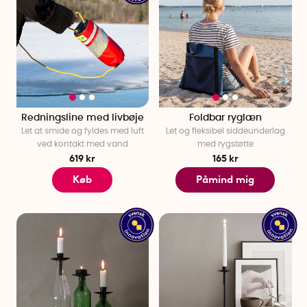
Redningsline med livbøje
Foldbar ryglæn
Let at smide og fyldes med luft
Let og fleksibel siddeunderlag
ved kontakt med vand
med rygstøtte
619 kr
165 kr
Køb
Påmind mig