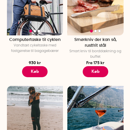
Computertaske til cyklen
Smørkniv der kan så,
Vandtæt cykeltaske med
rustfrit stål
fastgørelse til bagagebærer
Smart kniv til borddækning og
buffet
930 kr
Fra 175 kr
Køb
Køb