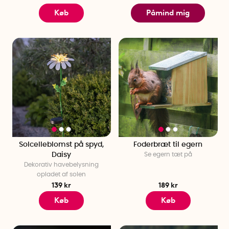
Køb
Påmind mig
Solcelleblomst på spyd,
Foderbræt til egern
Daisy
Se egern tæt på
Dekorativ havebelysning
opladet af solen
139 kr
189 kr
Køb
Køb