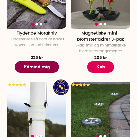
Flydende Morakniv
Magnetiske mini-
Fungerer lige så godt at have i
blomsterfakirer 3-pak
skoven som på fisketuren
Skab små og minimalistiske
blomsterarrangementer
225 kr
205 kr
Påmind mig
Køb