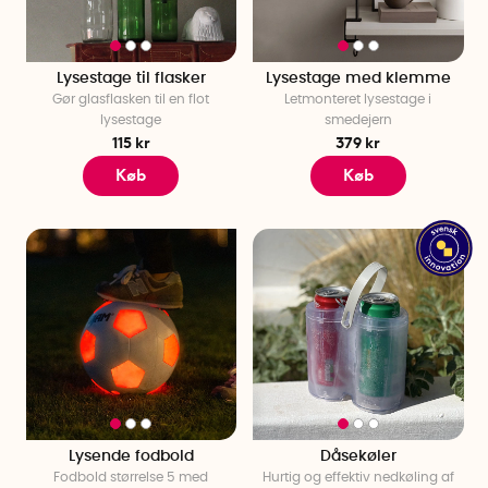
Lysestage til flasker
Lysestage med klemme
Gør glasflasken til en flot
Letmonteret lysestage i
lysestage
smedejern
115 kr
379 kr
Køb
Køb
Lysende fodbold
Dåsekøler
Fodbold størrelse 5 med
Hurtig og effektiv nedkøling af