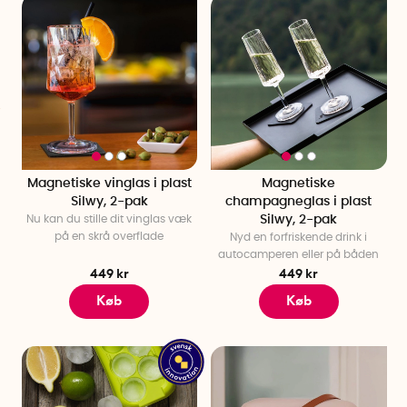
Magnetiske vinglas i plast
Magnetiske
Silwy, 2-pak
champagneglas i plast
Nu kan du stille dit vinglas væk
Silwy, 2-pak
på en skrå overflade
Nyd en forfriskende drink i
autocamperen eller på båden
449 kr
449 kr
Køb
Køb