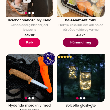
Bærbar blender, MyBlend
Køleelement mini
Genopladelig blender, der
Praktisk køleklub, der kan holde
knuser is
på både kulde og varme
339 kr
40 kr
Køb
Påmind mig
Flydende morakniv med
Solcelle glaslygte