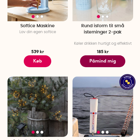
Softice Maskine
Rund isform til små
Lav din egen softice
isterninger 2-pak
Køler drikken hurtigt og effektivt
539 kr
185 kr
Køb
Påmind mig