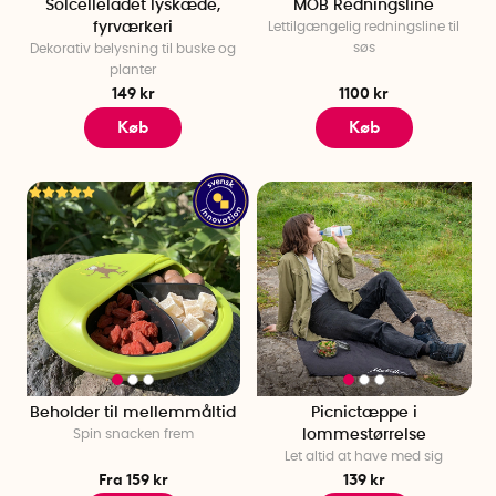
Solcelleladet lyskæde,
MOB Redningsline
fyrværkeri
Lettilgængelig redningsline til
søs
Dekorativ belysning til buske og
planter
149 kr
1100 kr
Køb
Køb
Beholder til mellemmåltid
Picnictæppe i
Spin snacken frem
lommestørrelse
Let altid at have med sig
Fra 159 kr
139 kr