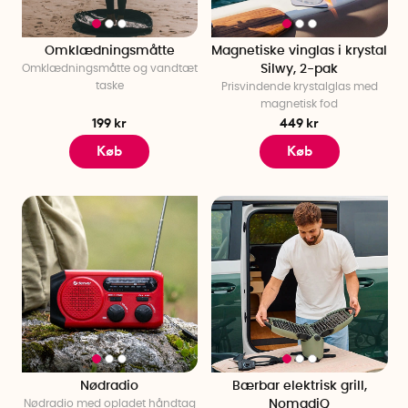
Omklædningsmåtte
Magnetiske vinglas i krystal
Omklædningsmåtte og vandtæt
Silwy, 2-pak
taske
Prisvindende krystalglas med
magnetisk fod
199 kr
449 kr
Køb
Køb
Nødradio
Bærbar elektrisk grill,
Nødradio med opladet håndtag
NomadiQ