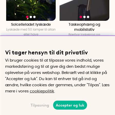
Solcelleladet lyskæde
Taskeophæng og
Lyskæde med 50 lamper til altan
mobilstativ
eller have
Bærbar taskekrog og
telefonstativ i ét
95 kr
125 kr
Vi tager hensyn til dit privatliv
Køb
Påmind mig
Vi bruger cookies til at tilpasse vores indhold, vores
markedsføring og til at give dig den bedst mulige
19%
oplevelse på vores webshop. Bekræft ved at klikke på
"Accepter og luk". Du kan til enhver tid gå ind og
ændre, hvilke cookies der gemmes, under "Tilpas". Læs
mere i vores
cookiepolitik
.
Tilpasning
Accepter og luk