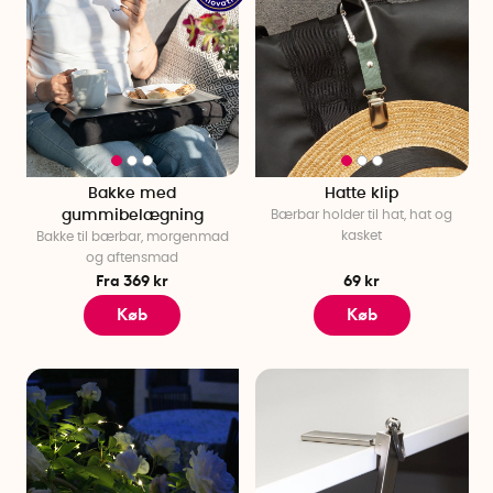
Bakke med
Hatte klip
gummibelægning
Bærbar holder til hat, hat og
kasket
Bakke til bærbar, morgenmad
og aftensmad
Fra 369 kr
69 kr
Køb
Køb