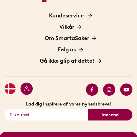
Kundeservice
Kontakt os
Vilkår
Information om cookies
Om SmartaSaker
Privatlivspolitik
Om os
Følg os
Handelsbetingelser
Vores historie
Opfindere
Gå ikke glip af dette!
Bæredygtighed
Gavekort
Butik i Stockholm
Bestsellers
Sidste chance
Se alle smarte produkter
Lad dig inspirere af vores nyhedsbreve!
Indsend