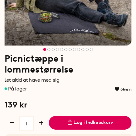
Picnictæppe i
lommestørrelse
Let altid at have med sig
Gem
139
kr
Læg i Indkøbskurv