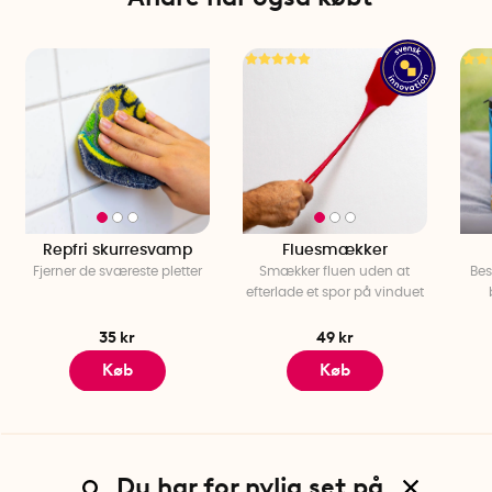
Repfri skurresvamp
Fluesmækker
Fjerner de sværeste pletter
Smækker fluen uden at
Bes
efterlade et spor på vinduet
35 kr
49 kr
Køb
Køb
Du har for nylig set på