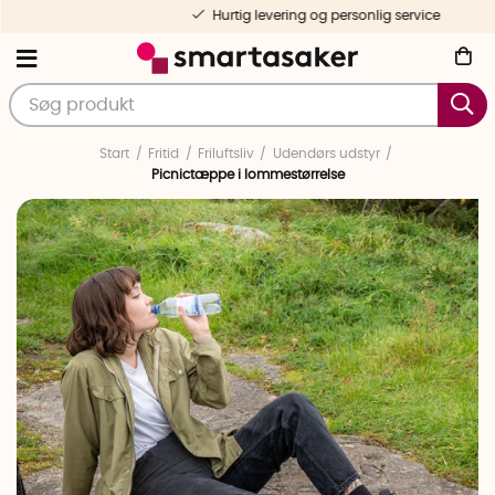
Hurtig levering og personlig service
Start
Fritid
Friluftsliv
Udendørs udstyr
Picnictæppe i lommestørrelse