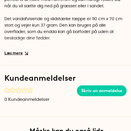
når du vil sætte dig ned på græsset eller i sandet.
Det vandafvisende og slidstærke tæppe er 110 cm x 70 cm
stort og vejer kun 37 gram. Den kan bruges på alle
overflader, som du endda kan gå barfodet på uden at
beskadige dine fødder.
Tæppet er nemt at folde sammen ved hjælp af de fortrykte
mønstre på bagsiden. Fold langs mønsteret, så du nemt kan
lægge det fra dig og opbevare picnic-tæppet i den
integrerede opbevaringstaske. Bruger du den lille løkke på
Kundeanmeldelser
opbevaringstasken, kan du sætte tæppet fast på din
nøglering.
Skriv en anmeldelse
Vaskeanvisning
0
Kundeanmeldelser
Skal du rense picnic-tæppet, kan du vaske det i hånden i
lidt lunkent vand og mild sæbe. Hæng op og tør.
Picnic-tæppet er lavet af det amerikanske friluftsfirma
Matador.
Måske kan du også lide