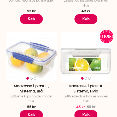
Lufttæt med klips på fire sider
Lufttæt og lækagesikker med
klips
55 kr
49 kr
Køb
Køb
18%
Madkasse i plast 1L,
Madkasse i plast 1L,
Sistema, Blå
Sistema, Hvid
Lufttætte klips holder maden
Lufttætte clips holder maden
frisk
frisk
55 kr
45 kr
55 kr
Køb
Køb