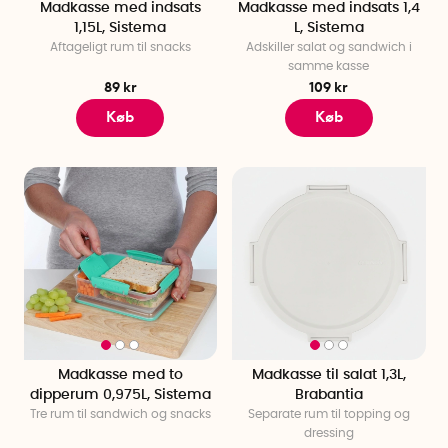
Madkasse med indsats
Madkasse med indsats 1,4
1,15L, Sistema
L, Sistema
Aftageligt rum til snacks
Adskiller salat og sandwich i
samme kasse
89 kr
109 kr
Køb
Køb
Madkasse med to
Madkasse til salat 1,3L,
dipperum 0,975L, Sistema
Brabantia
Tre rum til sandwich og snacks
Separate rum til topping og
dressing