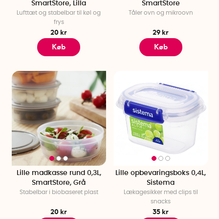
SmartStore, Lilla
SmartStore
Lufttæt og stabelbar til køl og
Tåler ovn og mikroovn
frys
20 kr
29 kr
Køb
Køb
Lille madkasse rund 0,3L,
Lille opbevaringsboks 0,4L,
SmartStore, Grå
Sistema
Stabelbar i biobaseret plast
Lækagesikker med clips til
snacks
20 kr
35 kr