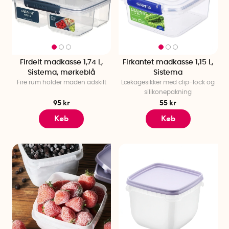
Firdelt madkasse 1,74 L,
Firkantet madkasse 1,15 L,
Sistema, mørkeblå
Sistema
Fire rum holder maden adskilt
Lækagesikker med clip-lock og
silikonepakning
95 kr
55 kr
Køb
Køb