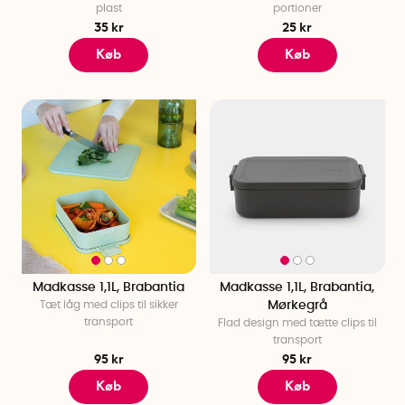
plast
portioner
35 kr
25 kr
Køb
Køb
Madkasse 1,1L, Brabantia
Madkasse 1,1L, Brabantia,
Tæt låg med clips til sikker
Mørkegrå
transport
Flad design med tætte clips til
transport
95 kr
95 kr
Køb
Køb