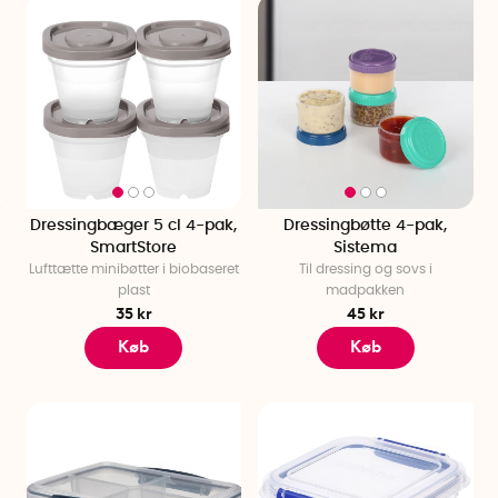
Dressingbæger 5 cl 4-pak,
Dressingbøtte 4-pak,
SmartStore
Sistema
Lufttætte minibøtter i biobaseret
Til dressing og sovs i
plast
madpakken
35 kr
45 kr
Køb
Køb