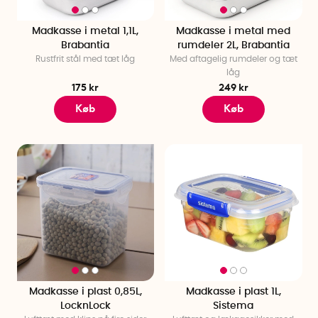
Madkasse i metal 1,1L,
Madkasse i metal med
Brabantia
rumdeler 2L, Brabantia
Rustfrit stål med tæt låg
Med aftagelig rumdeler og tæt
låg
175 kr
249 kr
Køb
Køb
Madkasse i plast 0,85L,
Madkasse i plast 1L,
LocknLock
Sistema