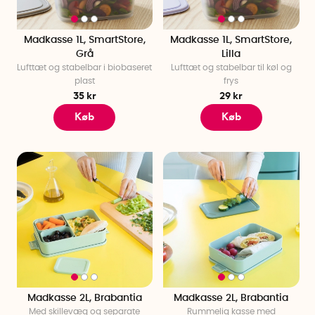
Madkasse 1L, SmartStore,
Madkasse 1L, SmartStore,
Grå
Lilla
Lufttæt og stabelbar i biobaseret
Lufttæt og stabelbar til køl og
plast
frys
35 kr
29 kr
Køb
Køb
Madkasse 2L, Brabantia
Madkasse 2L, Brabantia
Med skillevæg og separate
Rummelig kasse med