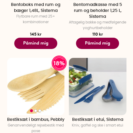
Tilberedt mad i madkasse holder generelt 3–5 dage i
Bentoboks med rum og
Bentomadkasse med 5
køleskabet, afhængigt af indhold og temperatur.
bæger 1,48L, Sistema
rum og beholder 1,25 L,
Flytbare rum med 25+
Sistema
Hvor længe holder madkasser i fryseren?
kombinationer
Aftagelig bakke og medfølgende
Madkasser i fryseren kan ofte opbevare mad i 2–3 måneder
yoghurtbeholder
uden at smag eller konsistens påvirkes nævneværdigt.
145 kr
110 kr
Påmind mig
Påmind mig
18%
Bestiksæt i bambus, Pebbly
Bestiksæt i etui, Sistema
Genanvendeligt rejsebestik med
Kniv, gaffel og ske i smart etui
pose