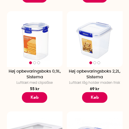
Høj opbevaringsboks 0,9L,
Høj opbevaringsboks 2,2L,
Sistema
Sistema
Lufttæt med clipslåse
Lufttæt låg holder maden frisk
55 kr
69 kr
Køb
Køb