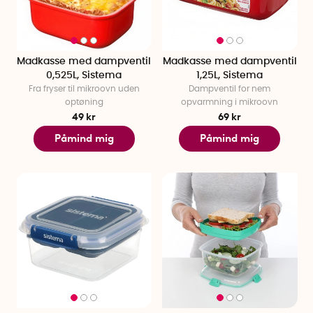
Madkasse med dampventil
Madkasse med dampventil
0,525L, Sistema
1,25L, Sistema
Fra fryser til mikroovn uden
Dampventil for nem
optøning
opvarmning i mikroovn
49 kr
69 kr
Påmind mig
Påmind mig