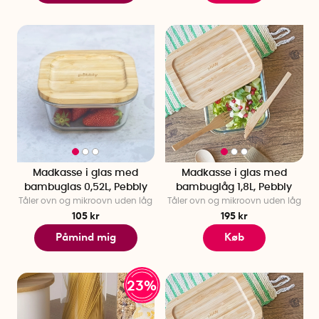
Madkasse i glas med
Madkasse i glas med
bambuglas 0,52L, Pebbly
bambuglåg 1,8L, Pebbly
Tåler ovn og mikroovn uden låg
Tåler ovn og mikroovn uden låg
105 kr
195 kr
Påmind mig
Køb
23%