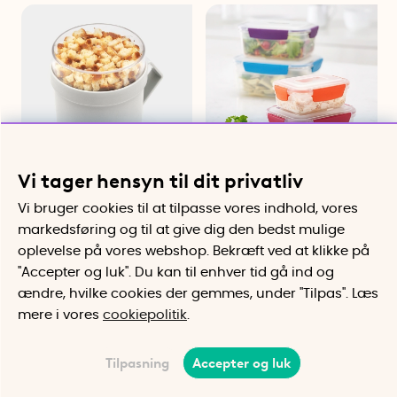
Vi tager hensyn til dit privatliv
Madkasse til suppe med
Madkassesæt 4 dele,
opbevaringslåg 0,6L,
Joseph Joseph
Vi bruger cookies til at tilpasse vores indhold, vores
Brabantia
Farvekodede låg og stabelbart
markedsføring og til at give dig den bedst mulige
design
Separat rum til krutoner og
oplevelse på vores webshop. Bekræft ved at klikke på
topping
"Accepter og luk". Du kan til enhver tid gå ind og
119 kr
325 kr
ændre, hvilke cookies der gemmes, under "Tilpas". Læs
Køb
Køb
mere i vores
cookiepolitik
.
Tilpasning
Accepter og luk