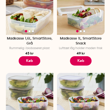
Madkasse 1,6L, SmartStore,
Madkasse 1L, SmartStore
Grå
Snack
Rummelig i biobaseret plast
Lufttæt låg holder maden frisk
45 kr
49 kr
Køb
Køb