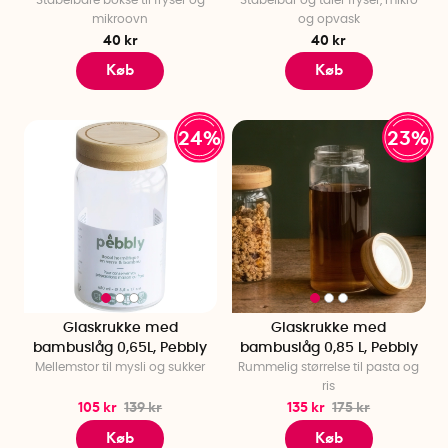
mikroovn
og opvask
40 kr
40 kr
Køb
Køb
24%
23%
Glaskrukke med
Glaskrukke med
bambuslåg 0,65L, Pebbly
bambuslåg 0,85 L, Pebbly
Mellemstor til mysli og sukker
Rummelig størrelse til pasta og
ris
105 kr
139 kr
135 kr
175 kr
Køb
Køb