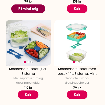
79 kr
139 kr
Påmind mig
Køb
Madkasse til salat 1,63L,
Madkasse til salat med
Sistema
bestik 1,1L, Sistema, Mint
Med separate rum og
Separate rum og
dressingbeholder
dressingbeholder
119 kr
79 kr
Køb
Køb