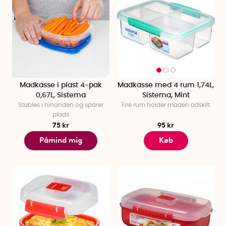
Madkasse i plast 4-pak
Madkasse med 4 rum 1,74L,
0,67L, Sistema
Sistema, Mint
Stables i hinanden og sparer
Fire rum holder maden adskilt
plads
75 kr
95 kr
Påmind mig
Køb