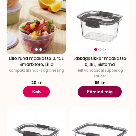
Lille rund madkasse 0,45L,
Lækagesikker madkasse
SmartStore, Lilla
0,38L, Sistema
Kompakt til snacks og dressing
Helt vandtæt til supper og
saucer
20 kr
85 kr
Køb
Påmind mig