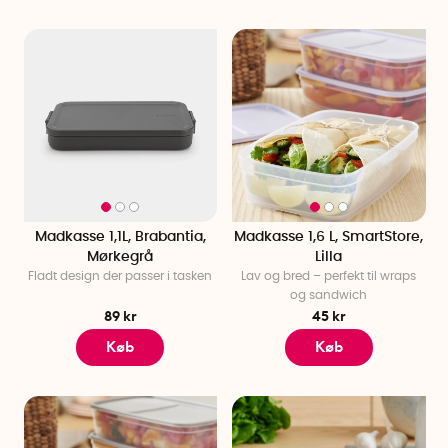
Madkasse 1,1L, Brabantia,
Madkasse 1,6 L, SmartStore,
Mørkegrå
Lilla
Fladt design der passer i tasken
Lav og bred – perfekt til wraps
og sandwich
89 kr
45 kr
Køb
Køb