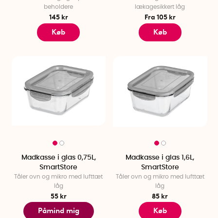
beholdere
lækagesikkert låg
145 kr
Fra 105 kr
Køb
Køb
Madkasse i glas 0,75L,
Madkasse i glas 1,6L,
SmartStore
SmartStore
Tåler ovn og mikro med lufttæt
Tåler ovn og mikro med lufttæt
låg
låg
55 kr
85 kr
Påmind mig
Køb