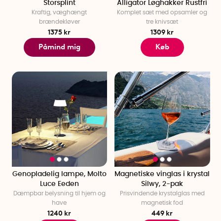
Storsplint
Alligator Løghakker Rustfri
Kraftig, væghængt
Komplet sæt med opsamler og
brændekløver
tre knivsæt
1375 kr
1309 kr
Påmind mig
Køb
Genopladelig lampe, Molto
Magnetiske vinglas i krystal
Luce Eeden
Silwy, 2-pak
Dæmpbar belysning til hjem og
Prisvindende krystalglas med
have
magnetisk fod
1240 kr
449 kr