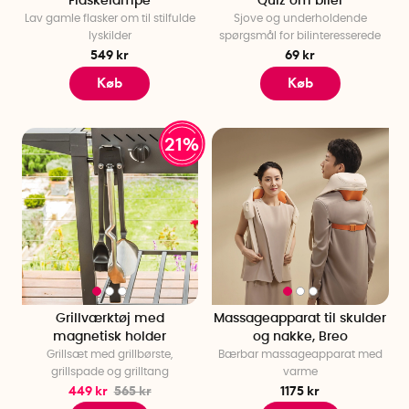
Flaskelampe
Quiz om biler
Lav gamle flasker om til stilfulde
Sjove og underholdende
lyskilder
spørgsmål for bilinteresserede
549 kr
69 kr
Køb
Køb
21%
Grillværktøj med
Massageapparat til skulder
magnetisk holder
og nakke, Breo
Grillsæt med grillbørste,
Bærbar massageapparat med
grillspade og grilltang
varme
449 kr
565 kr
1175 kr