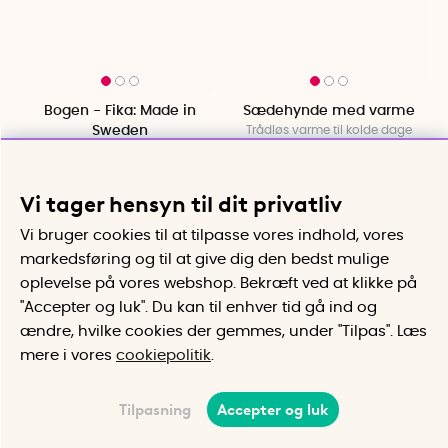
Bogen - Fika: Made in
Sædehynde med varme
Sweden
Trådløs varme til kolde dage
Prisbelønnet bog om svensk
fika-tradition
196 kr
415 kr
Vi tager hensyn til dit privatliv
Køb
Køb
Vi bruger cookies til at tilpasse vores indhold, vores
markedsføring og til at give dig den bedst mulige
oplevelse på vores webshop. Bekræft ved at klikke på
Viser
1-74
ud
74
produkter
"Accepter og luk". Du kan til enhver tid gå ind og
ændre, hvilke cookies der gemmes, under "Tilpas". Læs
Det var allt i denna kategori! Vi handplockar
mere i vores
cookiepolitik
.
ständigt nya saker, kom tillbaka snart.
Tilpasning
Accepter og luk