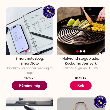
Smart notesbog,
Halvrund stegeplade,
SmartNote
Kockums Jernverk
Handskriv på papper med digital
Stekhäll til grillen i kulstål
kopi
1175 kr
1035 kr
Påmind mig
Køb