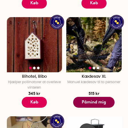
Køb
Køb
Bihotel, Bibo
Kædesav XL
Hjælper pollinatorer at overleve
Manuel kædesav til to personer
vinteren
345 kr
515 kr
Køb
Påmind mig