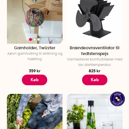
Garnholder, Twizzter
Brændeovnsventilator til
Jævn garnfodring til strikning og
fedtstenspejs
hækling
Varmedrevet komfurblæser med
lav starttemperatur
359 kr
825 kr
Køb
Køb