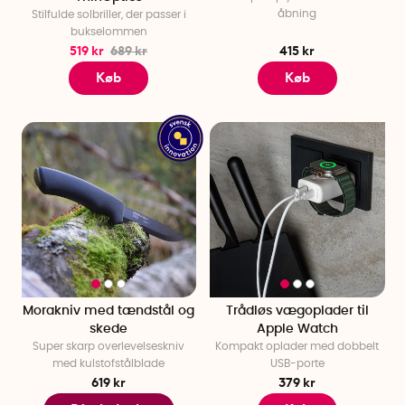
åbning
Stilfulde solbriller, der passer i
bukselommen
519 kr
689 kr
415 kr
Køb
Køb
Morakniv med tændstål og
Trådløs vægoplader til
skede
Apple Watch
Super skarp overlevelseskniv
Kompakt oplader med dobbelt
med kulstofstålblade
USB-porte
619 kr
379 kr