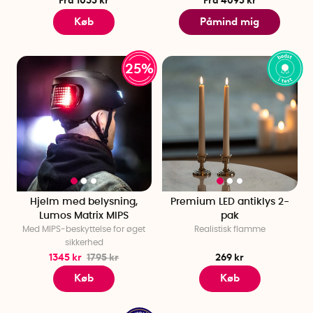
Fra 1035 kr
Fra 4095 kr
Køb
Påmind mig
25%
Hjelm med belysning,
Premium LED antiklys 2-
Lumos Matrix MIPS
pak
Med MIPS-beskyttelse for øget
Realistisk flamme
sikkerhed
1345 kr
1795 kr
269 kr
Køb
Køb