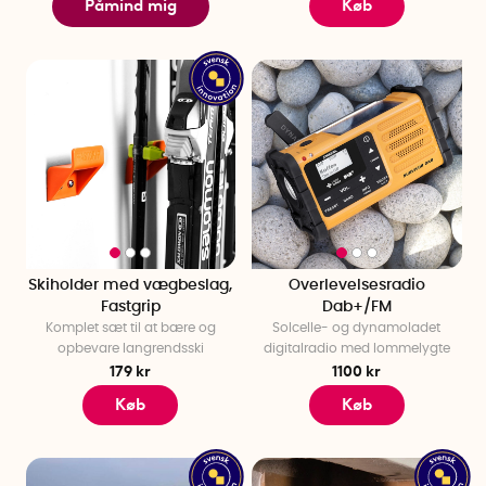
Påmind mig
Køb
Skiholder med vægbeslag,
Overlevelsesradio
Fastgrip
Dab+/FM
Komplet sæt til at bære og
Solcelle- og dynamoladet
opbevare langrendsski
digitalradio med lommelygte
179 kr
1100 kr
Køb
Køb