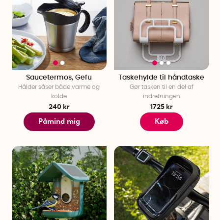
Saucetermos, Gefu
Taskehylde til håndtaske
Hålder såser både varme og
Gør tasken til en del af
kolde
indretningen
240 kr
1725 kr
Påmind mig
Køb