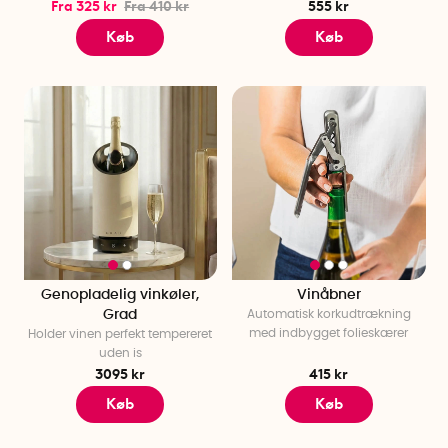
Fra 325 kr
Fra 410 kr
555 kr
Køb
Køb
Genopladelig vinkøler,
Vinåbner
Grad
Automatisk korkudtrækning
med indbygget folieskærer
Holder vinen perfekt tempereret
uden is
3095 kr
415 kr
Køb
Køb