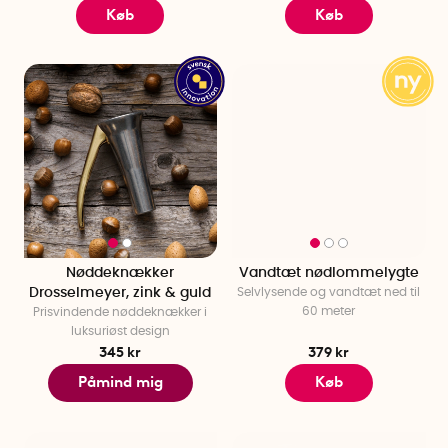
Køb
Køb
Nøddeknækker
Vandtæt nødlommelygte
Drosselmeyer, zink & guld
Selvlysende og vandtæt ned til
60 meter
Prisvindende nøddeknækker i
luksuriøst design
345 kr
379 kr
Påmind mig
Køb