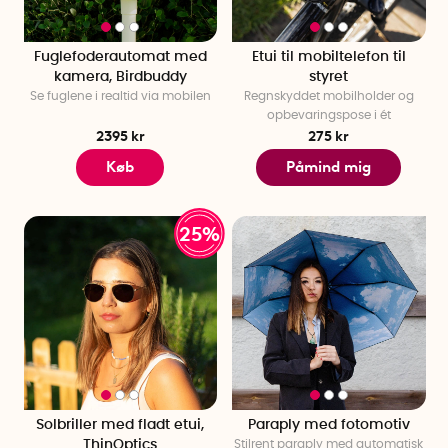
Fuglefoderautomat med
Etui til mobiltelefon til
kamera, Birdbuddy
styret
Se fuglene i realtid via mobilen
Regnskyddet mobilholder og
opbevaringspose i ét
2395 kr
275 kr
Køb
Påmind mig
25%
Solbriller med fladt etui,
Paraply med fotomotiv
ThinOptics
Stilrent paraply med automatisk