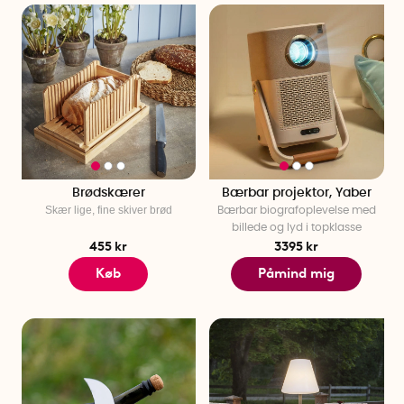
Brødskærer
Bærbar projektor, Yaber
Skær lige, fine skiver brød
Bærbar biografoplevelse med
billede og lyd i topklasse
455 kr
3395 kr
Køb
Påmind mig