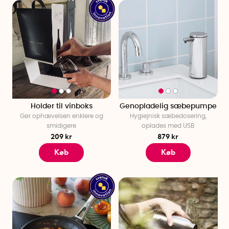
Holder til vinboks
Genopladelig sæbepumpe
Gør ophævelsen enklere og
Hygiejnisk sæbedosering,
smidigere
oplades med USB
209 kr
879 kr
Køb
Køb