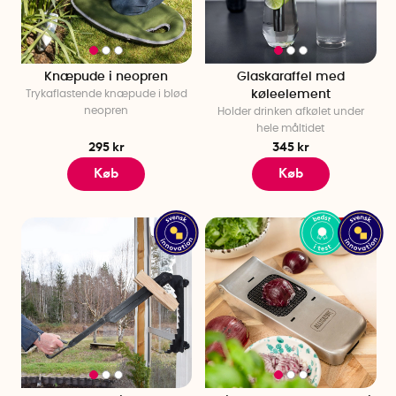
Knæpude i neopren
Glaskaraffel med
Trykaflastende knæpude i blød
køleelement
neopren
Holder drinken afkølet under
hele måltidet
295 kr
345 kr
Køb
Køb