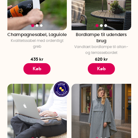
Champagnesabel, Laguiole
Bordlampe til udendørs
Kvalitetssabel med ordentligt
brug
greb
Vandtæt bordlampe til altan-
og terrassebordet
435 kr
620 kr
Køb
Køb