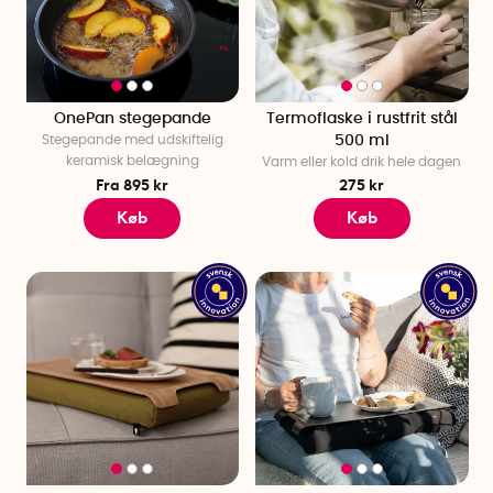
OnePan stegepande
Termoflaske i rustfrit stål
Stegepande med udskiftelig
500 ml
keramisk belægning
Varm eller kold drik hele dagen
Fra 895 kr
275 kr
Køb
Køb