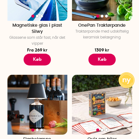
Magnetiske glas i plast
OnePan Traktørpande
Silwy
Traktørpande med udskiftelig
keramisk belægning
Glassene som står fast, når det
vipper
Fra 269 kr
1309 kr
Køb
Køb