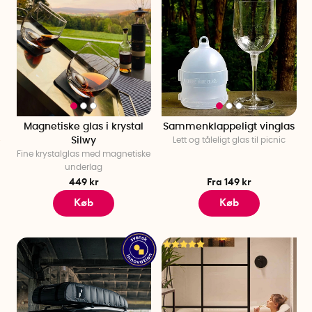
Magnetiske glas i krystal
Sammenklappeligt vinglas
Silwy
Lett og tåleligt glas til picnic
Fine krystalglas med magnetiske
underlag
449 kr
Fra 149 kr
Køb
Køb