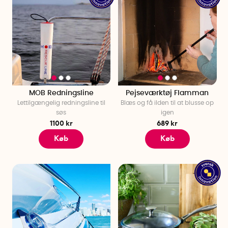
MOB Redningsline
Pejseværktøj Flamman
Lettilgængelig redningsline til
Blæs og få ilden til at blusse op
søs
igen
1100 kr
689 kr
Køb
Køb