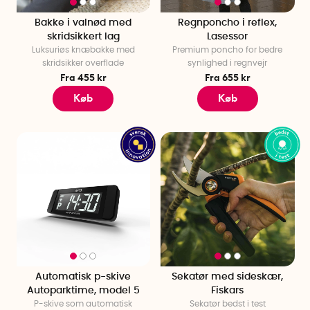
Bakke i valnød med
Regnponcho i reflex,
skridsikkert lag
Lasessor
Luksuriøs knæbakke med
Premium poncho for bedre
skridsikker overflade
synlighed i regnvejr
Fra 455 kr
Fra 655 kr
Køb
Køb
Automatisk p-skive
Sekatør med sideskær,
Autoparktime, model 5
Fiskars
P-skive som automatisk
Sekatør bedst i test