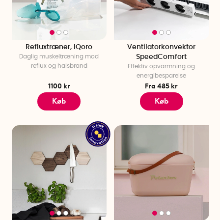
En 50-års fødselsdag er en særlig lejlighed, der kræver en
mindeværdig gave. Når man leder efter den perfekte 50-års
fødselsdagsgave til en kvinde eller mand, er det vigtigt at
overveje deres unikke interesser og livsstil. En 50-års
Refluxtræner, IQoro
Ventilatorkonvektor
fødselsdagsgave skal ikke kun være et symbol på
Daglig muskeltræning mod
SpeedComfort
påskønnelse, men også noget, der vil berige fødselarens
reflux og halsbrand
Effektiv opvarmning og
hverdag.
energibesparelse
1100 kr
Fra 485 kr
Gaveidéer, der rører
Køb
Køb
Den eventyrlystne 50-årige kan overveje en robust
lommelygte
eller en vejrbestandig
kølerygsæk
af høj kvalitet.
Disse praktiske gaver vil ikke kun blive værdsat, men også
brugt i mange år fremover. Til dem, der elsker at socialisere
og underholde, kan en stilfuld og innovativ
vinkøler
eller et
sæt
sugerør
være det perfekte valg.
Hvis du leder efter noget til hjemmekokken, kan du overveje
køkkenudstyr, der kombinerer stil og funktionalitet. En smukt
designet
knivsliber
eller en elegant
brødkniv
kan både
forenkle madlavningen og være iøjnefaldende. Til dem, der