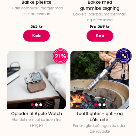
Bakke piletræ
Bakke med
Til din computer, morgenmad
gummibelægning
eller aftensmad
Bakke til bærbar, morgenmad
og aftensmad
365 kr
Fra 369 kr
Køb
Køb
21%
Oplader til Apple Watch
Looftlighter - grill- og
Gør det nemt at se tiden fra
bålstarter
sengen
Perfekt glød på ingen tid uden
tændvaske