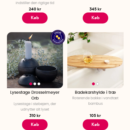
indstiller den rigtige tid
240 kr
345 kr
Køb
Køb
Lysestage Drosselmeyer
Badekarshylde i træ
Orb
Roterende bakke i vandtæt
bambus
Lysestage i støbejern, der
udnytter alt lyset
310 kr
105 kr
Køb
Køb