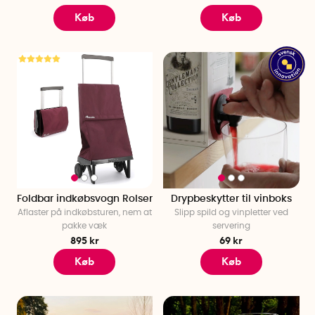
Når man fylder 50, fortjener man at blive fejret lidt ekstra, og
Køb
Køb
hos SmartaSaker kan du få mange gode tips til 50-års
fødselsdagsgaver til en kvinde, der fylder 50! Når man giver
en 50-års fødselsdagsgave, kan det være rart at give en
mere eksklusiv gave eller en oplevelse, som man ikke
glemmer lige med det samme. Og hvis fødselaren skal holde
50-års fødselsdagsfest, er det helt sikkert kutyme at give en
flot og smuk gave, som man kan tage med til festen. Få
inspiration og find en god 50-års fødselsdagsgave hos
SmartaSaker.
Hvad skal man købe til en mand, der fylder 50?
Når en nær ven eller bekendt er fyldt 50 år, er det værdsat at
Foldbar indkøbsvogn Rolser
Drypbeskytter til vinboks
få en lidt pænere gave, som manden vil få glæde af resten
Aflaster på indkøbsturen, nem at
Slipp spild og vinpletter ved
af livet. Når du overvejer en gave, så tænk på, om manden
pakke væk
servering
har en hobby eller en stor interesse i livet. Det er altid rart at
895 kr
69 kr
få en gave, som man kan bruge. Men hvis du ikke er helt
Køb
Køb
sikker på, hvad du skal købe, kan du altid give en smuk
indretningsdetalje eller en oplevelse. Hos SmartaSaker kan
du få inspiration og finde gode 50-års jubilæumsgaver.