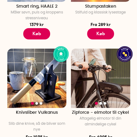
Smart ring, HAALE 2
Stumpastaken
Måler søvn, puls og kroppens
Stilfuld og klassisk lysestage
stressniveau
1379 kr
Fra 289 kr
Køb
Køb
Knivsliber Vulkanus
Zipforce - elmotor til cykel
Aftagelig elmotor til din
Slib dine knive, så de bliver som
almindelige cykel
nye