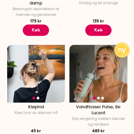
damp
Smidig og let at bruge
Berøringsfri desinfektion af
hænder og genstande
175 kr
135 kr
Køb
Køb
Kløpind
Vandflosser Pulse, Be
Kløe, hvor du ikke kan nå
Lucent
Dyb rengøring mellem tænder
og tandkød
45 kr
485 kr