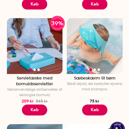
Køb
Køb
39%
Servietæske med
Sæbeskærm til børn
bomuldsservietter
Blødt skjold, der beskytter øjnene
mod shampoo
Genanvendelige stofservietter af
økologisk bomuld
209 kr
345 kr
75 kr
Køb
Køb