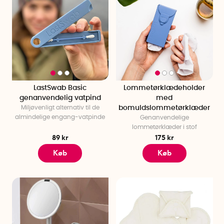
LastSwab Basic
Lommetørklædeholder
genanvendelig vatpind
med
Miljøvenligt alternativ til de
bomuldslommetørklæder
almindelige engang-vatpinde
Genanvendelige
lommetørklæder i stof
89 kr
175 kr
Køb
Køb