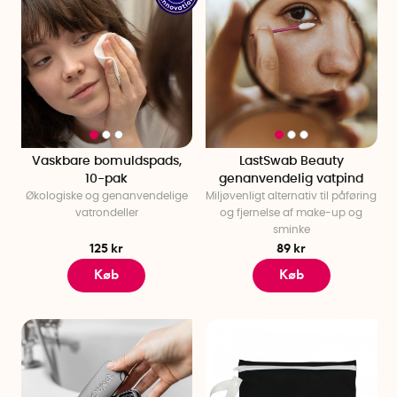
Vaskbare bomuldspads,
LastSwab Beauty
10-pak
genanvendelig vatpind
Økologiske og genanvendelige
Miljøvenligt alternativ til påføring
vatrondeller
og fjernelse af make-up og
sminke
125 kr
89 kr
Køb
Køb