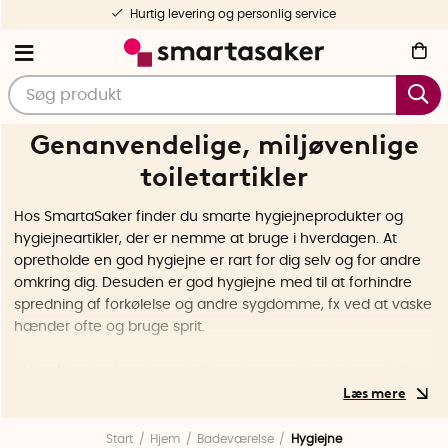
ervice
Nøje udvalgte og testede pro
Genanvendelige, miljøvenlige
toiletartikler
Hos SmartaSaker finder du smarte hygiejneprodukter og
hygiejneartikler, der er nemme at bruge i hverdagen. At
opretholde en god hygiejne er rart for dig selv og for andre
omkring dig. Desuden er god hygiejne med til at forhindre
spredning af forkølelse og andre sygdomme, fx ved at vaske
hænder ofte og bruge sprit.
Vi har flere sæbepumper, skumpumper og en automatisk
sæbepumpe med sensor, der gør, at du kan få sæbe på
hænderne uden at skulle røre ved pumpen. Andre
innovationer, der holder dine hænder rene, er vores
Start
Hjem
Badeværelse
Hygiejne