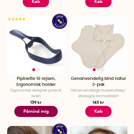
Køb
Køb
Pipinette til rejsen,
Genanvendelig bind natur
Ergonomisk holder
3-pak
Ergonomisk designet potte til
Genanvendelige trusseindlæg i
turen
økologisk bomuldsstof
139 kr
145 kr
Påmind mig
Køb