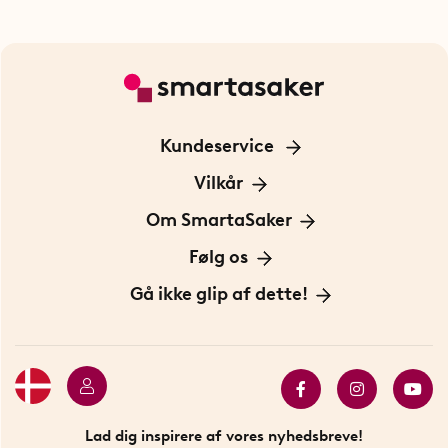
Kundeservice
Kontakt os
Vilkår
Information om cookies
Om SmartaSaker
Privatlivspolitik
Om os
Følg os
Handelsbetingelser
Vores historie
Opfindere
Gå ikke glip af dette!
Bæredygtighed
Gavekort
Butik i Stockholm
Bestsellers
Sidste chance
Se alle smarte produkter
Lad dig inspirere af vores nyhedsbreve!