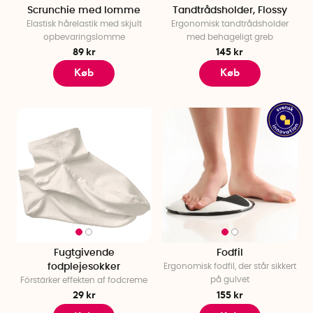
Scrunchie med lomme
Tandtrådsholder, Flossy
Elastisk hårelastik med skjult
Ergonomisk tandtrådsholder
opbevaringslomme
med behageligt greb
89 kr
145 kr
Køb
Køb
Fugtgivende
Fodfil
fodplejesokker
Ergonomisk fodfil, der står sikkert
på gulvet
Förstärker effekten af fodcreme
29 kr
155 kr