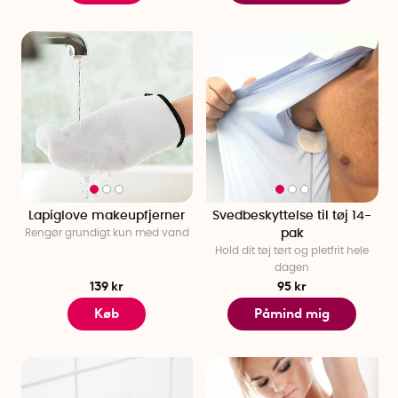
Lapiglove makeupfjerner
Svedbeskyttelse til tøj 14-
Rengør grundigt kun med vand
pak
Hold dit tøj tørt og pletfrit hele
dagen
139 kr
95 kr
Køb
Påmind mig