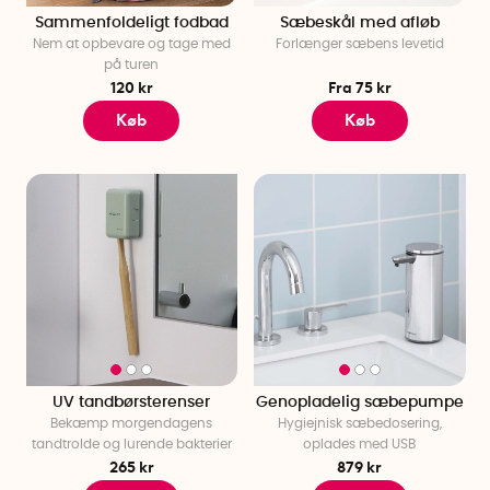
Sammenfoldeligt fodbad
Sæbeskål med afløb
Nem at opbevare og tage med
Forlænger sæbens levetid
på turen
120 kr
Fra 75 kr
Køb
Køb
UV tandbørsterenser
Genopladelig sæbepumpe
Bekæmp morgendagens
Hygiejnisk sæbedosering,
tandtrolde og lurende bakterier
oplades med USB
265 kr
879 kr