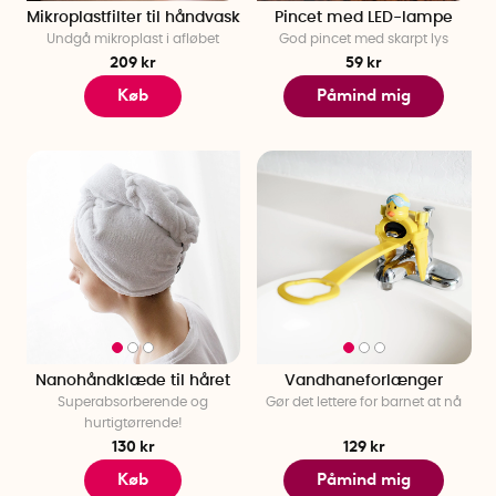
Mikroplastfilter til håndvask
Pincet med LED-lampe
Undgå mikroplast i afløbet
God pincet med skarpt lys
209 kr
59 kr
Køb
Påmind mig
Nanohåndklæde til håret
Vandhaneforlænger
Superabsorberende og
Gør det lettere for barnet at nå
hurtigtørrende!
130 kr
129 kr
Køb
Påmind mig