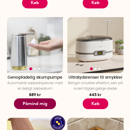
Køb
Køb
Genopladelig skumpumpe
Ultralydsrenser til smykker
Automatisk sæbedispenser med
Rengør smykker effektivt, selv på
et dejligt sæbeskum
svært tilgængelige steder
889 kr
445 kr
Påmind mig
Køb