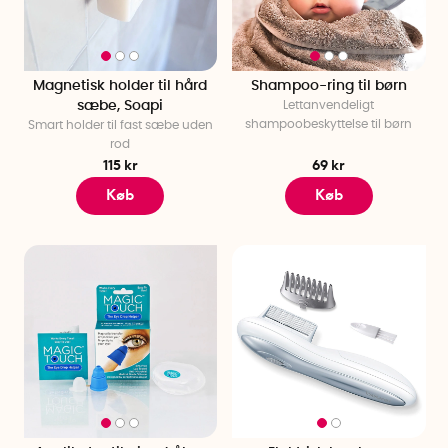
Magnetisk holder til hård
Shampoo-ring til børn
sæbe, Soapi
Lettanvendeligt
shampoobeskyttelse til børn
Smart holder til fast sæbe uden
rod
115 kr
69 kr
Køb
Køb