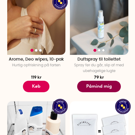
Arome, Deo wipes, 10-pak
Duftspray til toilettet
Hurtig opfriskning på farten
Spray før du går, slip af med
ubehagelige lugte
119 kr
79 kr
Køb
Påmind mig