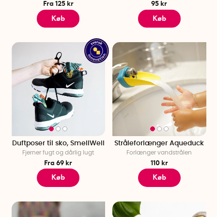
Fra 125 kr
95 kr
Køb
Køb
Duftposer til sko, SmellWell
Stråleforlænger Aqueduck
Fjerner fugt og dårlig lugt
Forlænger vandstrålen
Fra 69 kr
110 kr
Køb
Køb