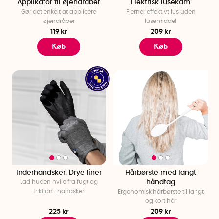
Applikator til øjendråber
Elektrisk lusekam
Gør det enkelt at applicere
Fjerner effektivt lus uden
øjendråber
lusemiddel
119 kr
209 kr
Køb
Køb
Inderhandsker, Drye liner
Hårbørste med langt
Lad huden hvile fra fugt og
håndtag
friktion i handsker
Ergonomisk hårbørste til langt
og kort hår
225 kr
209 kr