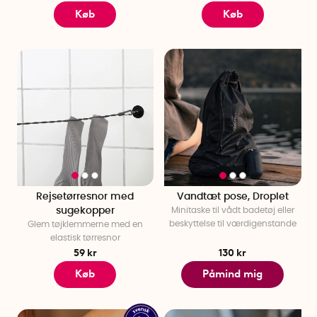
Køb
Køb
Rejsetørresnor med
Vandtæt pose, Droplet
sugekopper
Minitaske til vådt badetøj eller
beskyttelse til værdigenstande
Glem tøjklemmerne med en
elastisk tørresnor
59 kr
130 kr
Køb
Påmind mig