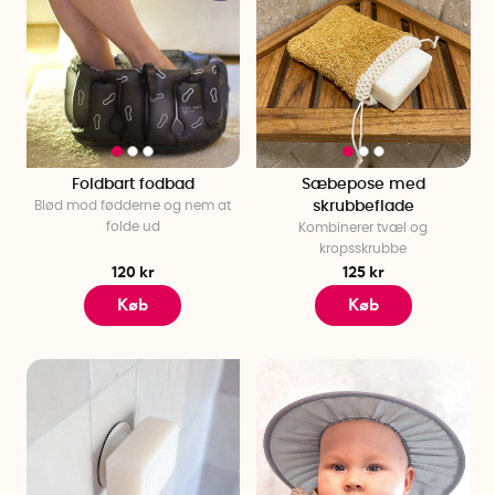
Foldbart fodbad
Sæbepose med
Blød mod fødderne og nem at
skrubbeflade
folde ud
Kombinerer tvæl og
kropsskrubbe
120 kr
125 kr
Køb
Køb