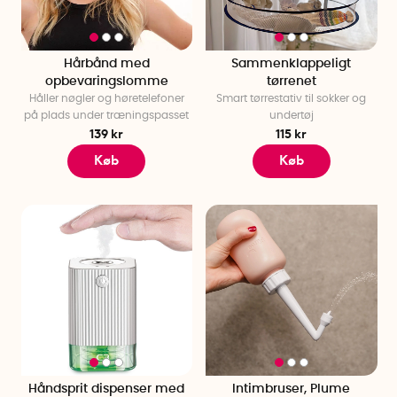
Hårbånd med
Sammenklappeligt
opbevaringslomme
tørrenet
Håller nøgler og høretelefoner
Smart tørrestativ til sokker og
på plads under træningspasset
undertøj
139 kr
115 kr
Køb
Køb
Håndsprit dispenser med
Intimbruser, Plume