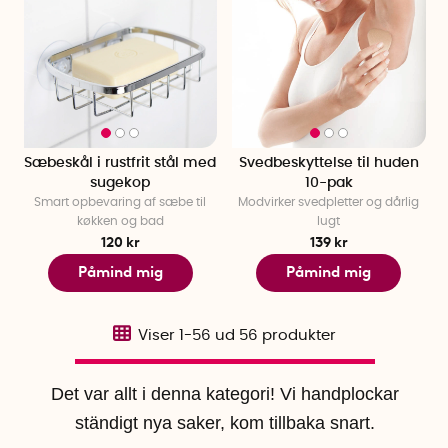
Sæbeskål i rustfrit stål med
Svedbeskyttelse til huden
sugekop
10-pak
Smart opbevaring af sæbe til
Modvirker svedpletter og dårlig
køkken og bad
lugt
120 kr
139 kr
Påmind mig
Påmind mig
Viser
1-56
ud
56
produkter
Det var allt i denna kategori! Vi handplockar
ständigt nya saker, kom tillbaka snart.