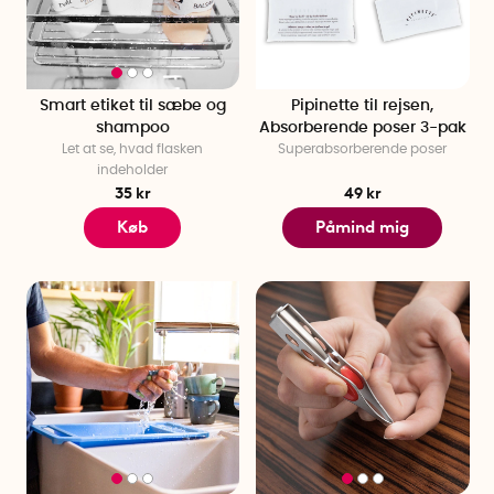
Smart etiket til sæbe og
Pipinette til rejsen,
shampoo
Absorberende poser 3-pak
Let at se, hvad flasken
Superabsorberende poser
indeholder
35 kr
49 kr
Køb
Påmind mig