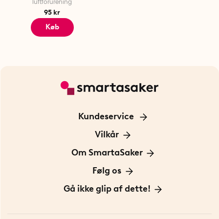
luftforurening
95 kr
Køb
Kundeservice
Kontakt os
Vilkår
Information om cookies
Om SmartaSaker
Privatlivspolitik
Om os
Følg os
Handelsbetingelser
Vores historie
Opfindere
Gå ikke glip af dette!
Bæredygtighed
Gavekort
Butik i Stockholm