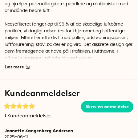
og hjælper pollenallergikere, pendlere og motionister med
at indånde bedre luft.
Næsefilteret fanger op til 99 % af de skadelige luftbårne
partikler, vi dagligt udsættes for i hjemmet og i offentlige
miljøer. Filteret er effektivt mod pollen, udstødningsgasser,
luftforurening, støv, bakterier og vira. Det diskrete design gør
dem fremragende at have på i trafikken, i lufthavne, i
offentlig transport, på arbejde og i skolen.
En positiv konsekvens af at have næsefilteret på er, at
næsevæggene udvider sig, og du optager op til 60 % mere
ilt.Det har en positiv effekt på kroppen og hjælper med at
Kundeanmeldelser
ilte musklerne. Træner du meget, kan du bruge en større
størrelse på filteret for at udvide næsevæggene endnu
mere.
Skriv en anmeldelse
1
Kundeanmeldelser
Næsefilteret kan også bruges mens du sover og giver god
beskyttelse til støv- og mideallergikere i løbet af natten. Den
Jeanette Zangenberg Andersen
øgede iltoptagelse kan også hjælpe dem, der snorker, til at
2025-06-11