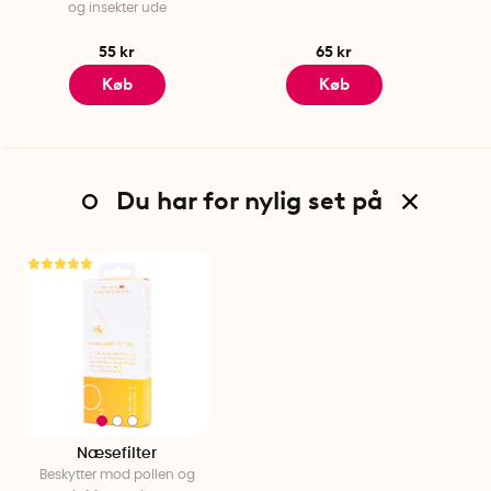
og insekter ude
55 kr
65 kr
Køb
Køb
Du har for nylig set på
Næsefilter
Beskytter mod pollen og