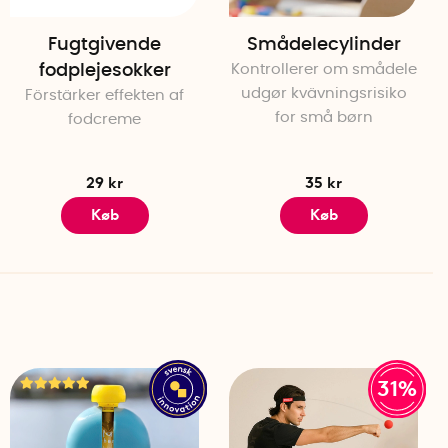
Fugtgivende
Smådelecylinder
fodplejesokker
Kontrollerer om smådele
udgør kvävningsrisiko
Förstärker effekten af
for små børn
fodcreme
29 kr
35 kr
Køb
Køb
31%