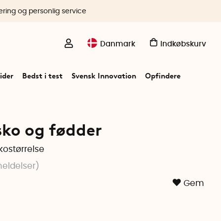
ering og personlig service
Danmark
Indkøbskurv
ider
Bedst i test
Svensk Innovation
Opfindere
sko og fødder
skostørrelse
eldelser
)
Gem