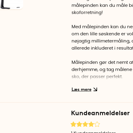
målepinden kan du måle båd
skoforretning!
Med målepinden kan du nemt 
om den lille søskende er vo
nøjagtig millimetermåling, 
allerede inkluderet i result
Målepinden gør det nemt at 
derhjemme, og tag målene o
sko, der passer perfekt.
Du kan også selv bruge mål
Målepinden er sort.
Kundeanmeldelser