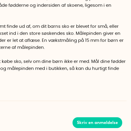
e fødderne og indersiden af skoene, ligesom i en
finde ud af, om dit barns sko er blevet for små, eller
kset ind i den store søskendes sko. Målepinden giver en
der er let at aflæse. En vækstmåling på 15 mm for børn er
aterne af målepinden.
købe sko, selv om dine børn ikke er med. Mål dine fødder
g målepinden med i butikken, så kan du hurtigt finde
epinden. Træk 15 mm vækstmålet fra resultatet.
Skriv en anmeldelse