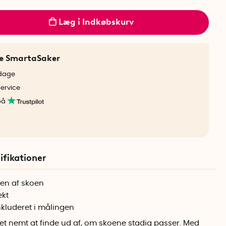
Læg i Indkøbskurv
ne SmartaSaker
rdage
service
på
ifikationer
den af skoen
ekt
kluderet i målingen
t nemt at finde ud af, om skoene stadig passer. Med