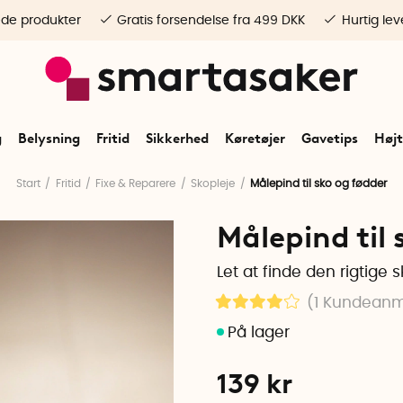
ede produkter
Gratis forsendelse fra 499 DKK
Hurtig lev
g
Belysning
Fritid
Sikkerhed
Køretøjer
Gavetips
Højt
Start
Fritid
Fixe & Reparere
Skopleje
Målepind til sko og fødder
Målepind til 
Let at finde den rigtige 
(1
Kundeanm
139
kr