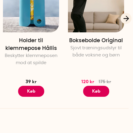
Holder til
Boksebolde Original
klemmepose Hållis
Sjovt træningsudstyr til
både voksne og børn
Beskytter klemmeposen
mod at spilde
39 kr
120 kr
175 kr
Køb
Køb