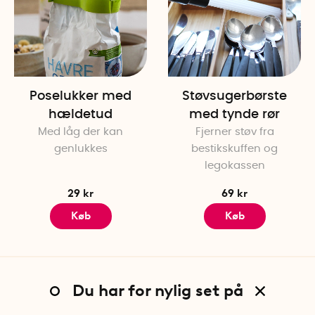
Poselukker med
Støvsugerbørste
hældetud
med tynde rør
Med låg der kan
Fjerner støv fra
genlukkes
bestikskuffen og
legokassen
29 kr
69 kr
Køb
Køb
Du har for nylig set på