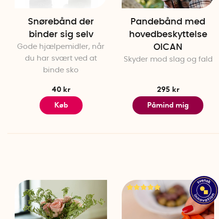
Snørebånd der
Pandebånd med
binder sig selv
hovedbeskyttelse
Gode hjælpemidler, når
OICAN
du har svært ved at
Skyder mod slag og fald
binde sko
40 kr
295 kr
Køb
Påmind mig