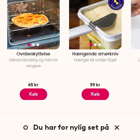
Ovnbeskyttelse
Hængende smørkniv
Genanvendelig og nem at
Hænger let under låget
L
rengøre
65 kr
59 kr
Køb
Køb
Du har for nylig set på