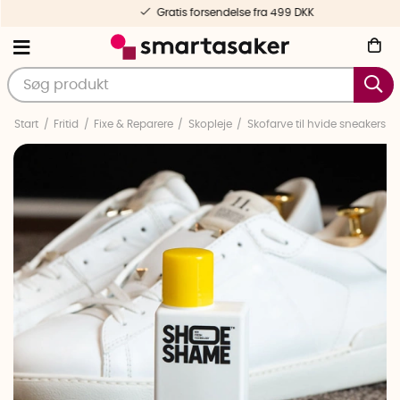
Gratis forsendelse fra 499 DKK
Start
Fritid
Fixe & Reparere
Skopleje
Skofarve til hvide sneakers