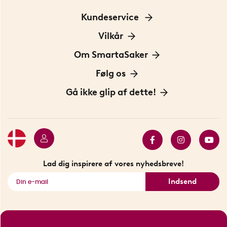
Kundeservice
Kontakt os
Vilkår
Information om cookies
Om SmartaSaker
Privatlivspolitik
Om os
Følg os
Handelsbetingelser
Vores historie
Opfindere
Gå ikke glip af dette!
Bæredygtighed
Gavekort
Butik i Stockholm
Bestsellers
Sidste chance
Se alle smarte produkter
Lad dig inspirere af vores nyhedsbreve!
Indsend