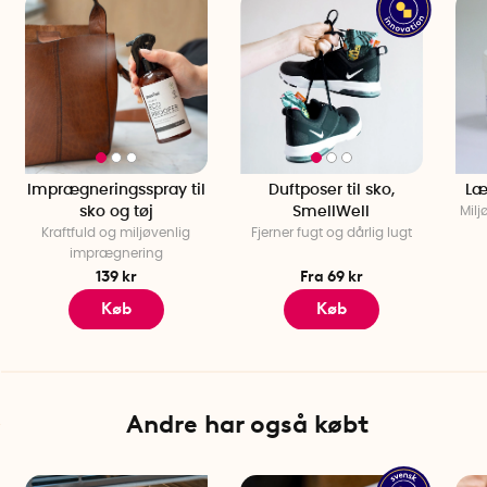
Vegansk og miljøvenlig formular
Duft af friskt træ (agartræ)
Imprægneringsspray til
Duftposer til sko,
Læ
sko og tøj
SmellWell
Milj
Kraftfuld og miljøvenlig
Fjerner fugt og dårlig lugt
imprægnering
139 kr
Fra 69 kr
Køb
Køb
Andre har også købt