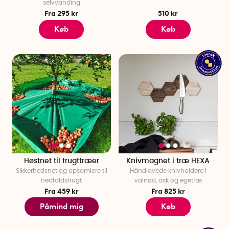
selvvanding
Fra 295 kr
510 kr
Køb
Køb
Høstnet til frugttræer
Knivmagnet i træ HEXA
Sikkerhedsnet og opsamlere til
Håndlavede knivholdere i
nedfaldsfrugt
valnød, ask og egetræ
Fra 459 kr
Fra 825 kr
Påmind mig
Køb