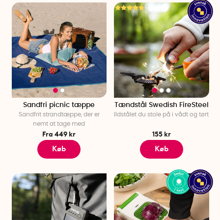
Sandfri picnic tæppe
Tændstål Swedish FireSteel
Sandfrit strandtæppe, der er
Ildstålet du stole på i vådt og tørt
nemt at tage med
Fra 449 kr
155 kr
Køb
Køb