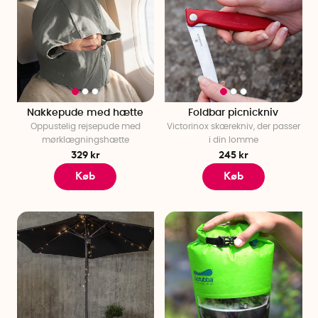
Nakkepude med hætte
Foldbar picnickniv
Oppustelig rejsepude med
Victorinox skærekniv, der passer
mørklægningshætte
i din lomme
329 kr
245 kr
Køb
Køb