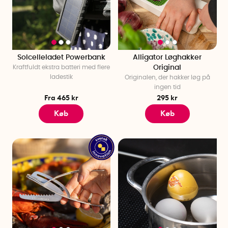
Solcelleladet Powerbank
Alligator Løghakker
Kraftfuldt ekstra batteri med flere
Original
ladestik
Originalen, der hakker løg på
ingen tid
Fra 465 kr
295 kr
Køb
Køb