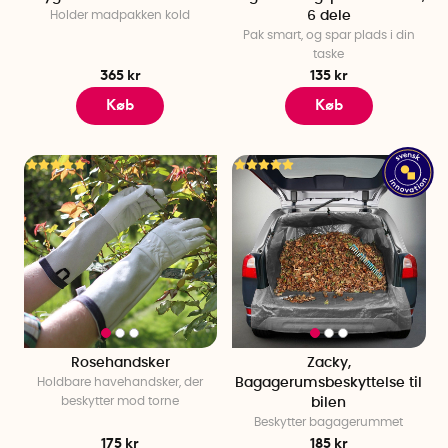
Holder madpakken kold
6 dele
Pak smart, og spar plads i din
taske
365 kr
135 kr
Køb
Køb
Rosehandsker
Zacky,
Holdbare havehandsker, der
Bagagerumsbeskyttelse til
beskytter mod torne
bilen
Beskytter bagagerummet
175 kr
185 kr