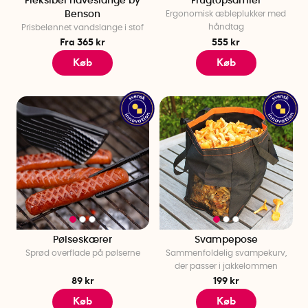
Fleksibel haveslange by
Frugtopsamler
Benson
Ergonomisk æbleplukker med
håndtag
Prisbelønnet vandslange i stof
Fra 365 kr
555 kr
Køb
Køb
Pølseskærer
Svampepose
Sprød overflade på pølserne
Sammenfoldelig svampekurv,
der passer i jakkelommen
89 kr
199 kr
Køb
Køb