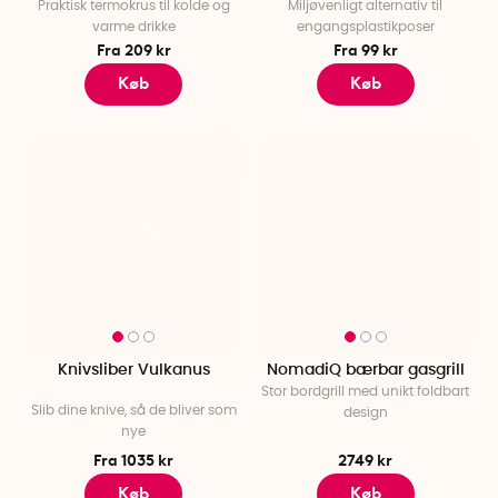
Praktisk termokrus til kolde og
Miljøvenligt alternativ til
varme drikke
engangsplastikposer
Fra 209 kr
Fra 99 kr
Køb
Køb
Knivsliber Vulkanus
NomadiQ bærbar gasgrill
Stor bordgrill med unikt foldbart
Slib dine knive, så de bliver som
design
nye
Fra 1035 kr
2749 kr
Køb
Køb