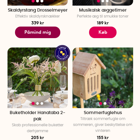
Skaldyrstang Drosselmeyer
Musikalsk æggetimer
Effektiv skaldyrsknækker
Perfekte æg til smukke toner
339 kr
189 kr
Påmind mig
Køb
Buketholder Hanataba 2-
Sommerfuglehus
pak
Tiltræk sommerfugle om
sommeren, giver beskyttelse om
Skab professionelle buketter
vinteren
derhjemme
205 kr
155 kr