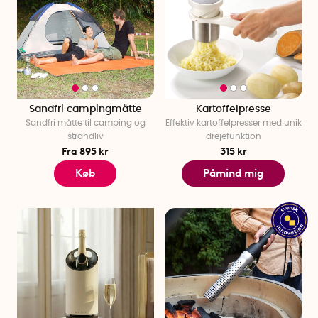
Sandfri campingmåtte
Kartoffelpresse
Sandfri måtte til camping og
Effektiv kartoffelpresser med unik
strandliv
drejefunktion
Fra 895 kr
315 kr
Køb
Påmind mig