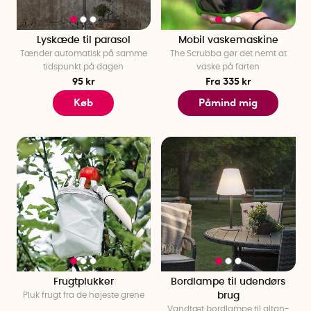
Lyskæde til parasol
Mobil vaskemaskine
Tænder automatisk på samme
The Scrubba gør det nemt at
tidspunkt på dagen
vaske på farten
95 kr
Fra 335 kr
Køb
Påmind mig
Frugtplukker
Bordlampe til udendørs
Pluk frugt fra de højeste grene
brug
Vandtæt bordlampe til altan-