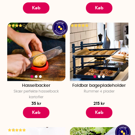
Køb
Køb
Hasselbacker
Foldbar bagepladeholder
Skær perfekte hasselback
Rummer 4 plader
kartofler
35 kr
215 kr
Køb
Køb