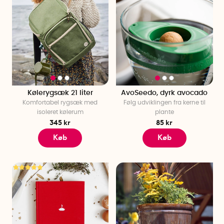
Kølerygsæk 21 liter
AvoSeedo, dyrk avocado
Komfortabel rygsæk med
Følg udviklingen fra kerne til
isoleret kølerum
plante
345 kr
85 kr
Køb
Køb