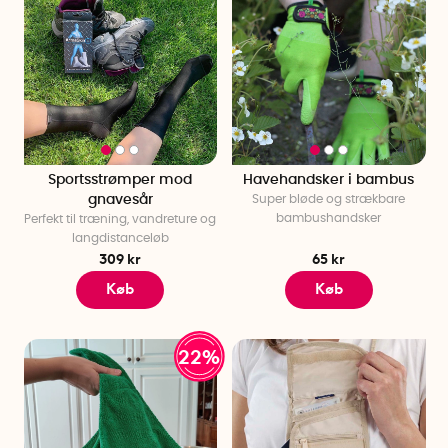
Sportsstrømper mod
Havehandsker i bambus
gnavesår
Super bløde og strækbare
bambushandsker
Perfekt til træning, vandreture og
langdistanceløb
309 kr
65 kr
Køb
Køb
22%