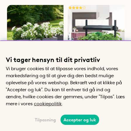
Vi tager hensyn til dit privatliv
Selvvandende
Indendørs drivhus
Vi bruger cookies til at tilpasse vores indhold, vores
blomsterkasse
Dyrk din egen salat eller forlæng
markedsføring og til at give dig den bedst mulige
holdbarheden af købte
Blomsterkasse med smart
oplevelse på vores webshop. Bekræft ved at klikke på
krydderurter
selvvandingssystem
345 kr
655 kr
"Accepter og luk". Du kan til enhver tid gå ind og
ændre, hvilke cookies der gemmes, under "Tilpas". Læs
Køb
Påmind mig
mere i vores
cookiepolitik
.
Tilpasning
Accepter og luk