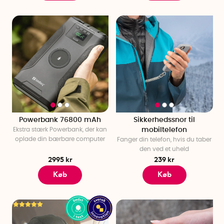
Powerbank 76800 mAh
Sikkerhedssnor til
Ekstra stærk Powerbank, der kan
mobiltelefon
oplade din bærbare computer
Fanger din telefon, hvis du taber
den ved et uheld
2995 kr
239 kr
Køb
Køb