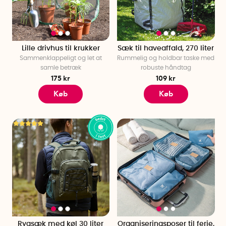
person. Med en gave udvalgt efter interesse viser du, at du
holder af modtageren på det personlige plan, og det vil helt
sikkert være en værdsat gave.
Skal du til en fest med et særligt tema? Så kan det være sjovt
Lille drivhus til krukker
Sæk til haveaffald, 270 liter
Sammenklappeligt og let at
Rummelig og holdbar taske med
at medbringe en lille temagave, der passer godt til festens
samle betræk
robuste håndtag
aktuelle tema.
175 kr
109 kr
Oplev vores store og håndplukkede sortiment af gaver og
Køb
Køb
afgiv din bestilling i dag!
Rygsæk med køl 30 liter
Organiseringsposer til ferie,