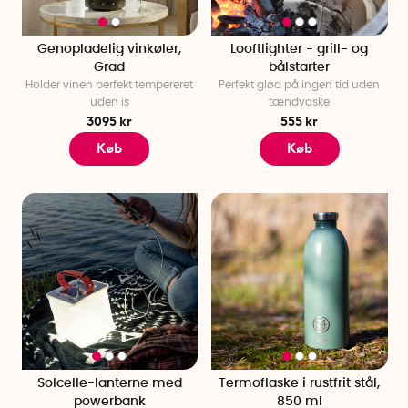
Genopladelig vinkøler,
Looftlighter - grill- og
Grad
bålstarter
Holder vinen perfekt tempereret
Perfekt glød på ingen tid uden
uden is
tændvaske
3095 kr
555 kr
Køb
Køb
Solcelle-lanterne med
Termoflaske i rustfrit stål,
powerbank
850 ml