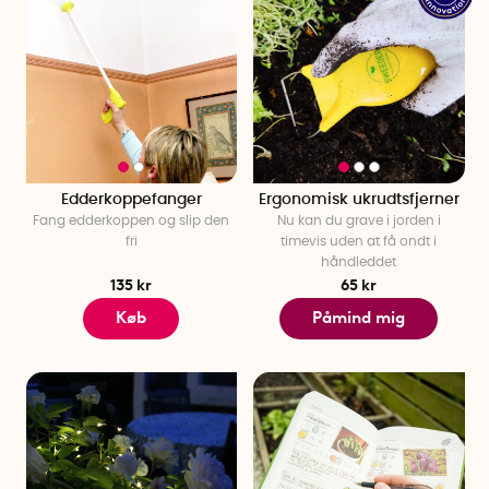
Edderkoppefanger
Ergonomisk ukrudtsfjerner
Fang edderkoppen og slip den
Nu kan du grave i jorden i
fri
timevis uden at få ondt i
håndleddet
135 kr
65 kr
Køb
Påmind mig