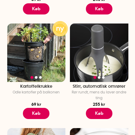
Køb
Køb
Kartoffelkrukke
Stirr, automatisk omrører
Odle kartofler på balkonen
Rør rundt, mens du laver andre
ting
69 kr
255 kr
Køb
Køb