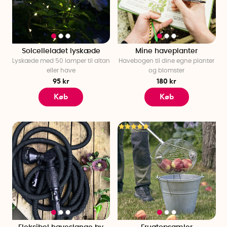
Solcelleladet lyskæde
Mine haveplanter
Lyskæde med 50 lamper til altan
Havebogen til dine egne planter
eller have
og blomster
95 kr
180 kr
Køb
Køb