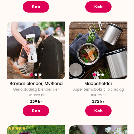
Køb
Køb
Bærbar blender, MyBlend
Madbeholder
Genopladelig blender, der
Super termoboks til picnic og
knuser is
friluftsliv
339 kr
275 kr
Køb
Køb