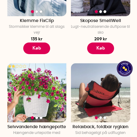
Klemme FixClip
Skopose SmellWell
Stormsikker klemme til alt slags
Lugt-neutraliserende duftpose til
vejr
sko
135 kr
209 kr
Køb
Køb
Selvvandende hængepotte
Relaxback, foldbar ryglæn
Hængende urtepotte med
Sid behageligt på udflugten