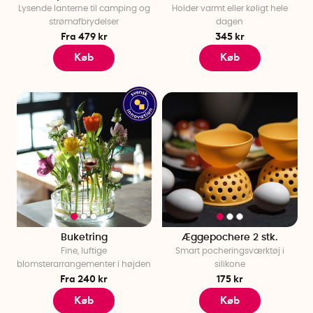
Lysende lanterne til camping og
Holder varmt eller køligt hele
strømafbrydelser
dagen
Fra 479 kr
345 kr
Køb
Køb
Buketring
Æggepochere 2 stk.
Fine, luftige
Smart pocheringsværktøj i
blomsterarrangementer i højden
silikone
Fra 240 kr
175 kr
Køb
Køb