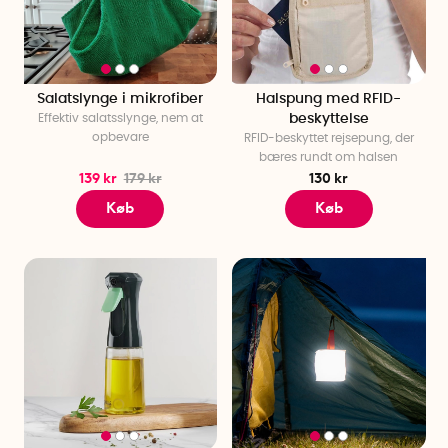
Salatslynge i mikrofiber
Halspung med RFID-
Effektiv salatsslynge, nem at
beskyttelse
opbevare
RFID-beskyttet rejsepung, der
bæres rundt om halsen
139 kr
179 kr
130 kr
Køb
Køb