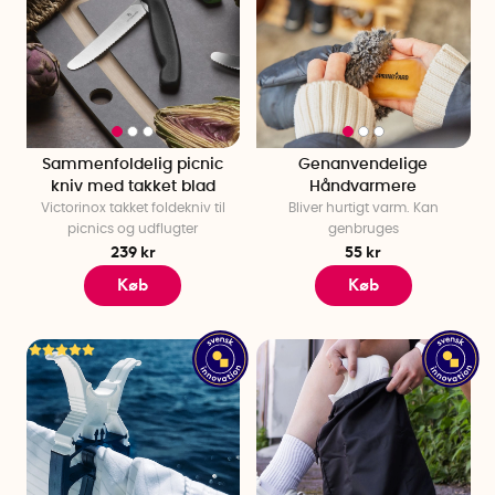
Sammenfoldelig picnic
Genanvendelige
kniv med takket blad
Håndvarmere
Victorinox takket foldekniv til
Bliver hurtigt varm. Kan
picnics og udflugter
genbruges
239 kr
55 kr
Køb
Køb