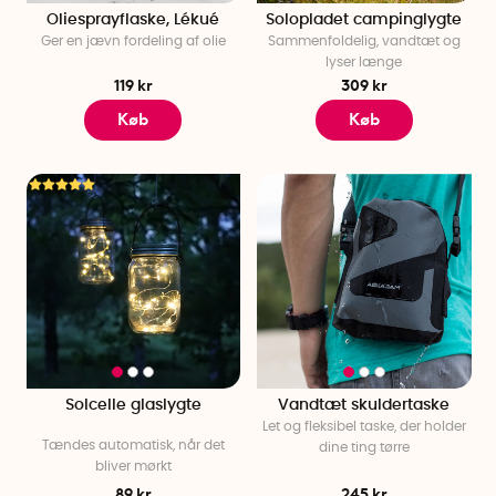
Oliesprayflaske, Lékué
Solopladet campinglygte
Ger en jævn fordeling af olie
Sammenfoldelig, vandtæt og
lyser længe
119 kr
309 kr
Køb
Køb
Solcelle glaslygte
Vandtæt skuldertaske
Let og fleksibel taske, der holder
Tændes automatisk, når det
dine ting tørre
bliver mørkt
89 kr
245 kr