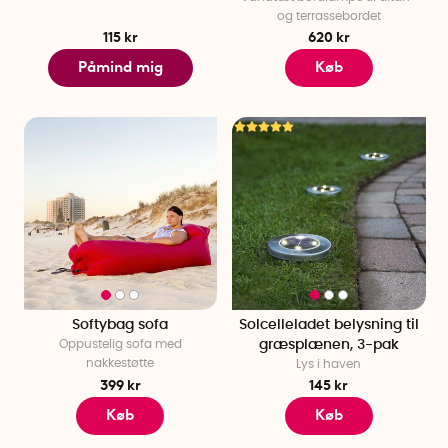
og terrassebordet
115 kr
620 kr
Påmind mig
Køb
Softybag sofa
Solcelleladet belysning til
Oppustelig sofa med
græsplænen, 3-pak
nakkestøtte
Lys i haven
399 kr
145 kr
Køb
Køb