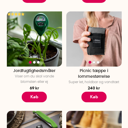
Jordfugtighedsmåler
Picnic tæppe i
Viser om du skal vande
lommestørrelse
blomsten eller ej
Super let, holdbar og vandtæt
69 kr
240 kr
Køb
Køb