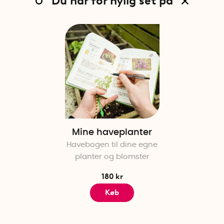
Du har for nylig set på
Mine haveplanter
Havebogen til dine egne
planter og blomster
180 kr
Køb