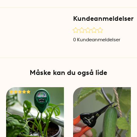
Derefter følger nyttige sæs
notere opgaver, der skal ud
Kundeanmeldelser
omfatter vækst- og høstplane
udvalgte planter, og opskrif
yndlingsopskrifter med ingr
0
Kundeanmeldelser
Der er også blanke sider fle
dyrkningsdagbog, skrive not
huske, hvad du har dyrket ti
Måske kan du også lide
My Gardening Handbook er 
lettere at vende siderne hurt
Specifikationer
Titel: My Gardening Handb
Sprog: Engelsk
Antal sider: 300
Mål: 16,5 cm x 22,8 cm x 3,5
Vægt: 0,8 kg