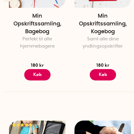
Min
Min
Opskriftssamling,
Opskriftssamling,
Bagebog
Kogebog
Perfekt til alle
Saml alle dine
hjemmebagere
yndlingsopskrifter
180 kr
180 kr
Køb
Køb