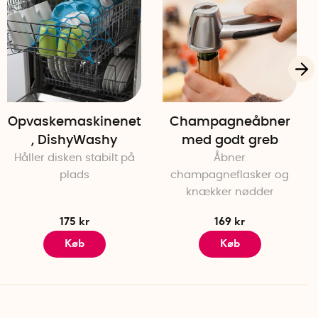
Opvaskemaskinenet
Champagneåbner
, DishyWashy
med godt greb
Håller disken stabilt på
Åbner
plads
champagneflasker og
knækker nødder
175 kr
169 kr
Køb
Køb