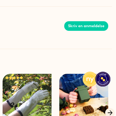
onjournaler, hvor du kan skrive vækstcyklusser ned og
føres i hver sæson.De forskellige skabeloner i bogen
r, sider, hvor du kan skrive detaljerede tips og tricks om
tssider, hvor du kan skrive nogle af dine
Skriv en anmeldelse
edienser fra haven ned.
re strategiske steder i bogen. Her kan du føre en
er om dine planter eller tegne din have, så du nemt kan
l næste år.
hardback og har to flotte bogmærkesnore, der gør det
igt.
ook
 cm