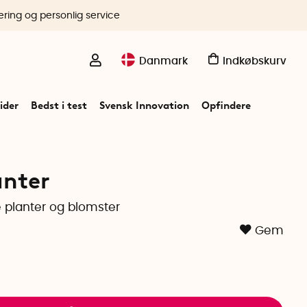
ering og personlig service
Danmark
Indkøbskurv
ider
Bedst i test
Svensk Innovation
Opfindere
anter
 planter og blomster
Gem