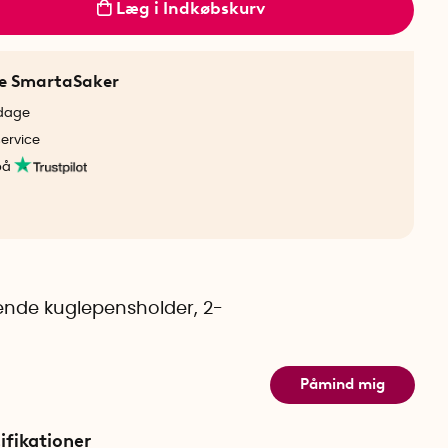
Læg i Indkøbskurv
ne SmartaSaker
rdage
service
på
nde kuglepensholder, 2-
Påmind mig
ifikationer