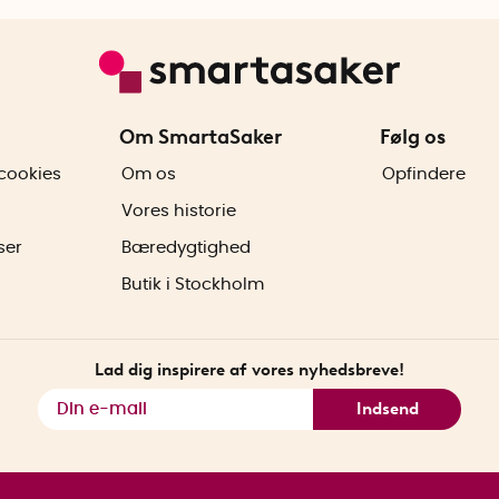
Om SmartaSaker
Følg os
cookies
Om os
Opfindere
Vores historie
ser
Bæredygtighed
Butik i Stockholm
Lad dig inspirere af vores nyhedsbreve!
Indsend