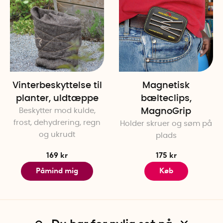
Vinterbeskyttelse til
Magnetisk
planter, uldtæppe
bælteclips,
Beskytter mod kulde,
MagnoGrip
frost, dehydrering, regn
Holder skruer og søm på
og ukrudt
plads
169 kr
175 kr
Påmind mig
Køb