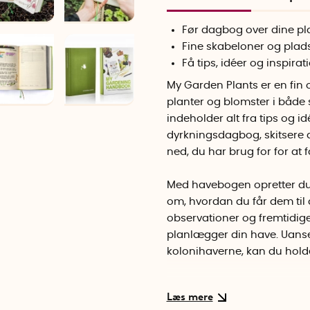
Før dagbog over dine pl
Fine skabeloner og plads
Få tips, idéer og inspirat
My Garden Plants er en fin 
planter og blomster i både
indeholder alt fra tips og i
dyrkningsdagbog, skitsere 
ned, du har brug for for at få
Med havebogen opretter du
om, hvordan du får dem til a
observationer og fremtidige 
planlægger din have. Uanset
kolonihaverne, kan du holde
My Garden Plants er på enge
at kende, og afsnit med note