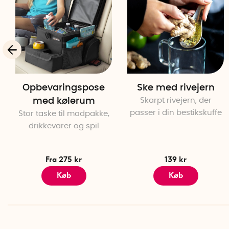
Opbevaringspose
Ske med rivejern
med kølerum
Skarpt rivejern, der
passer i din bestikskuffe
Stor taske til madpakke,
drikkevarer og spil
Fra 275 kr
139 kr
Køb
Køb