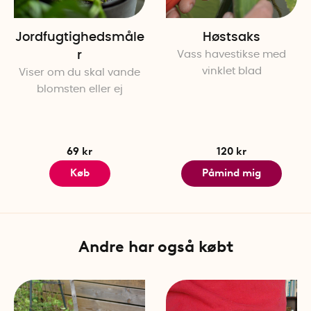
Jordfugtighedsmåle
Høstsaks
r
Vass havestikse med
vinklet blad
Viser om du skal vande
blomsten eller ej
69 kr
120 kr
Køb
Påmind mig
Andre har også købt