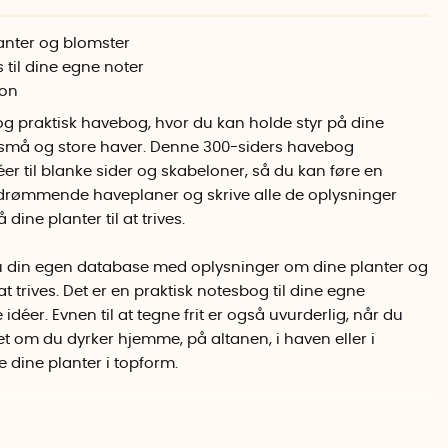
anter og blomster
 til dine egne noter
ion
og praktisk havebog, hvor du kan holde styr på dine
 små og store haver. Denne 300-siders havebog
déer til blanke sider og skabeloner, så du kan føre en
drømmende haveplaner og skrive alle de oplysninger
 dine planter til at trives.
 din egen database med oplysninger om dine planter og
t trives. Det er en praktisk notesbog til dine egne
idéer. Evnen til at tegne frit er også uvurderlig, når du
 om du dyrker hjemme, på altanen, i haven eller i
 dine planter i topform.
lsk og indledes med generelle tips, termer, der er gode
r fra mindeværdige steder, der har givet dig inspiration.