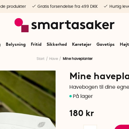
ede produkter
Gratis forsendelse fra 499 DKK
Hurtig lev
g
Belysning
Fritid
Sikkerhed
Køretøjer
Gavetips
Højt
Start
Have
Mine haveplanter
Mine havepl
Havebogen til dine egne
180
kr