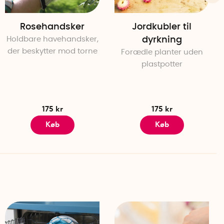
Rosehandsker
Jordkubler til
Holdbare havehandsker,
dyrkning
der beskytter mod torne
Forædle planter uden
plastpotter
175 kr
175 kr
Køb
Køb