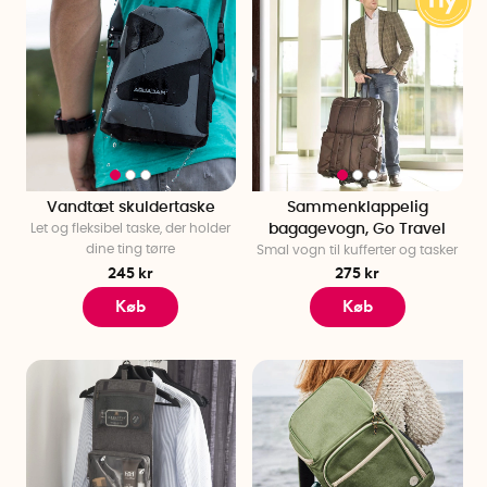
Vandtæt skuldertaske
Sammenklappelig
Let og fleksibel taske, der holder
bagagevogn, Go Travel
dine ting tørre
Smal vogn til kufferter og tasker
245 kr
275 kr
Køb
Køb