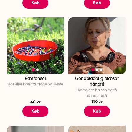
Køb
Køb
Bærrenser
Genopladelig blæser
Adskiller bær fra blade og kviste
håndfri
Hæng om halsen og få
hænderne fri
40 kr
129 kr
Køb
Køb