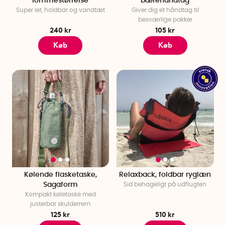
lommestørrelse
bærehåndtag
Super let, holdbar og vandtæt
Giver dig et håndtag til
besværlige pakker
240 kr
105 kr
Køb
Køb
Kølende flasketaske,
Relaxback, foldbar ryglæn
Sagaform
Sid behageligt på udflugten
Kompakt køletaske med
justerbar skulderrem
125 kr
510 kr