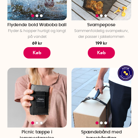
Flydende bold Waboba ball
Svampepose
Flyder & hopper hurtigt og langt
Sammenfoldelig svampekurv,
på vandet
der passer i jakkelommen
69 kr
199 kr
Køb
Køb
Picnic tæppe i
Spændebånd med