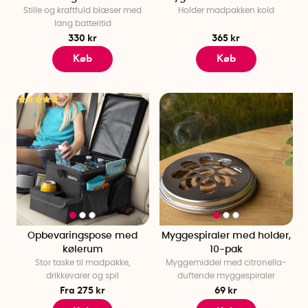
Stille og kraftfuld blæser med
Holder madpakken kold
lang batteritid
330 kr
365 kr
Køb
Køb
Opbevaringspose med
Myggespiraler med holder,
kølerum
10-pak
Stor taske til madpakke,
Myggemiddel med citronella-
drikkevarer og spil
duftende myggespiraler
Fra 275 kr
69 kr