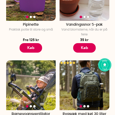
Thermacell ud, så undgår du myg. Hvis det regner, har vi
flere sjove brætspil, der holder humøret og feriestemningen
oppe.
Oplev alle vores smarte ting til ferien derhjemme og bestil i
Pipinette
Vandingssnor 5-pak
Praktisk potte til store og små
Vand blomsterne, når du er på
dag. Altid hurtig levering!
ferie
Fra 125 kr
35 kr
Køb
Køb
Barnevognsventilator
Rygsæk med køl 30 liter