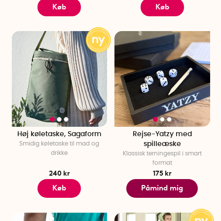
Køb
Køb
Høj køletaske, Sagaform
Rejse-Yatzy med
Smidig køletaske til mad og
spilleæske
drikke
Klassisk terningespil i smart
format
240 kr
175 kr
Køb
Påmind mig