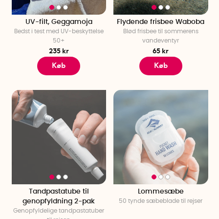
UV-filt, Geggamoja
Flydende frisbee Waboba
Bedst i test med UV-beskyttelse
Blød frisbee til sommerens
50+
vandeventyr
235 kr
65 kr
Køb
Køb
Tandpastatube til
Lommesæbe
genopfyldning 2-pak
50 tynde sæbeblade til rejser
Genopfyldelige tandpastatuber