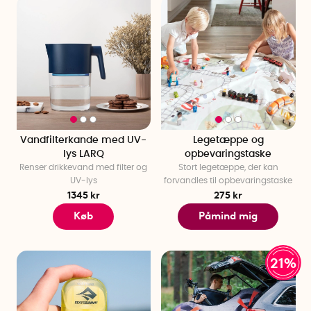
Vandfilterkande med UV-
Legetæppe og
lys LARQ
opbevaringstaske
Renser drikkevand med filter og
Stort legetæppe, der kan
UV-lys
forvandles til opbevaringstaske
1345 kr
275 kr
Køb
Påmind mig
21%