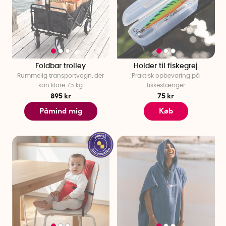
Foldbar trolley
Holder til fiskegrej
Rummelig transportvogn, der
Praktisk opbevaring på
kan klare 75 kg
fiskestænger
895 kr
75 kr
Påmind mig
Køb