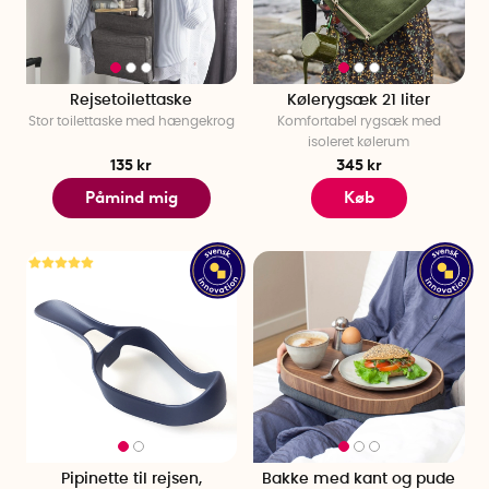
Rejsetoilettaske
Kølerygsæk 21 liter
Stor toilettaske med hængekrog
Komfortabel rygsæk med
isoleret kølerum
135 kr
345 kr
Påmind mig
Køb
Pipinette til rejsen,
Bakke med kant og pude