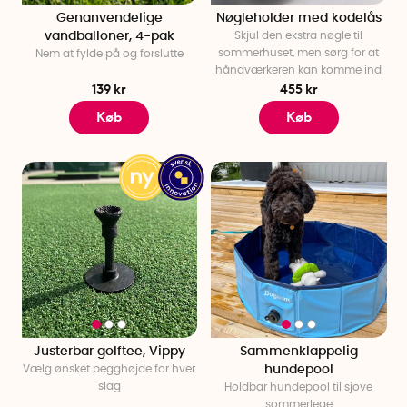
Genanvendelige
Nøgleholder med kodelås
vandballoner, 4-pak
Skjul den ekstra nøgle til
sommerhuset, men sørg for at
Nem at fylde på og forslutte
håndværkeren kan komme ind
139 kr
455 kr
Køb
Køb
Justerbar golftee, Vippy
Sammenklappelig
Vælg ønsket pegghøjde for hver
hundepool
slag
Holdbar hundepool til sjove
sommerlege