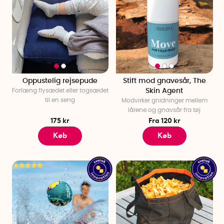
Oppustelig rejsepude
Stift mod gnavesår, The
Forlæng flysædet eller togsædet
Skin Agent
til en seng
Modvirker gnidninger mellem
lårene og gnavsår fra tøj
175 kr
Fra 120 kr
Køb
Køb