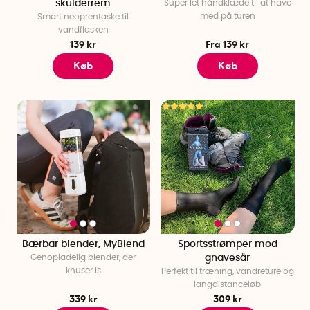
skulderrem
Super let håndklæde til at have
med på turen
Smart neoprentaske til
vandflasken
139 kr
Fra 139 kr
Køb
Køb
Bærbar blender, MyBlend
Sportsstrømper mod
Genopladelig blender, der
gnavesår
knuser is
Perfekt til træning, vandreture og
langdistanceløb
339 kr
309 kr