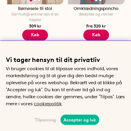
Børnesele til stol
Omklædningsponcho
Gør hurtigt enhver stol til en
Beskytter og varmer
højstol
309 kr
Fra 320 kr
Køb
Køb
Vi tager hensyn til dit privatliv
Vi bruger cookies til at tilpasse vores indhold, vores
markedsføring og til at give dig den bedst mulige
oplevelse på vores webshop. Bekræft ved at klikke på
"Accepter og luk". Du kan til enhver tid gå ind og
ændre, hvilke cookies der gemmes, under "Tilpas". Læs
mere i vores
cookiepolitik
.
Vandflaske med skål
Kroge til poser til bilen, 2-
Altid vand til hunden
pak
Tilpasning
Accepter og luk
Smarte bøjler til tasker,
indkøbsposer og poser