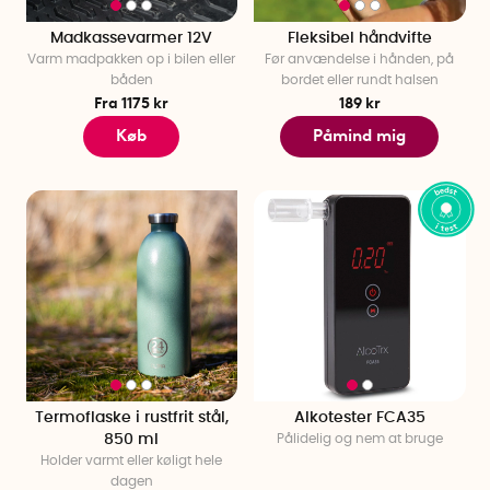
Madkassevarmer 12V
Fleksibel håndvifte
Varm madpakken op i bilen eller
Før anvændelse i hånden, på
båden
bordet eller rundt halsen
Fra 1175 kr
189 kr
Køb
Påmind mig
Termoflaske i rustfrit stål,
Alkotester FCA35
850 ml
Pålidelig og nem at bruge
Holder varmt eller køligt hele
dagen