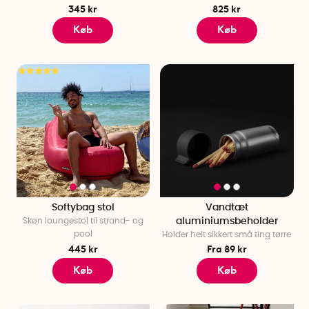
345 kr
825 kr
Køb
Køb
Softybag stol
Vandtæt
Skøn loungestol til strand- og
aluminiumsbeholder
pool
Holder helt sikkert små ting tørre
445 kr
Fra 89 kr
Køb
Køb