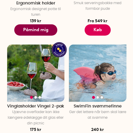
Ergonomisk holder
Smuk serveringsbakke med
formbar pude
Ergonomisk designet potte til
turen
139 kr
Fra 549 kr
Påmind mig
Køb
Vinglasholder Vingel 2-pak
SwimFin svømmefinne
Ujævne overflader kan ikke
Gør det lettere når børn skal lære
længere ødelægge dit glas eller
at svømme
din picnic
175 kr
240 kr