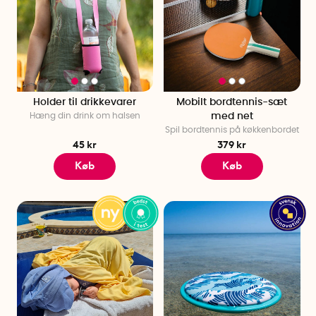
Holder til drikkevarer
Mobilt bordtennis-sæt
Hæng din drink om halsen
med net
Spil bordtennis på køkkenbordet
45 kr
379 kr
Køb
Køb