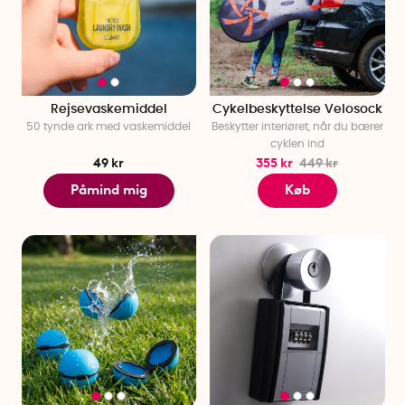
Rejsevaskemiddel
Cykelbeskyttelse Velosock
50 tynde ark med vaskemiddel
Beskytter interiøret, når du bærer
cyklen ind
49 kr
355 kr
449 kr
Påmind mig
Køb