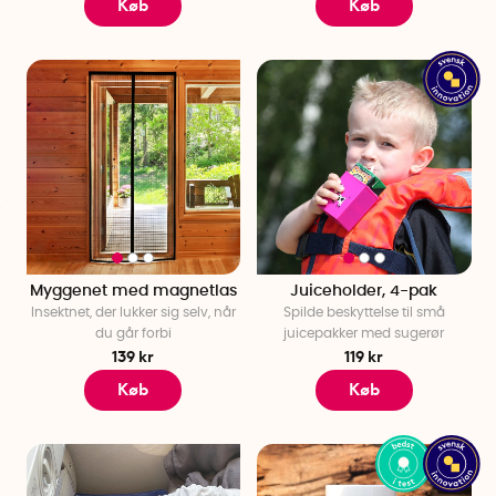
Køb
Køb
Myggenet med magnetlas
Juiceholder, 4-pak
Insektnet, der lukker sig selv, når
Spilde beskyttelse til små
du går forbi
juicepakker med sugerør
139 kr
119 kr
Køb
Køb