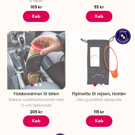
til rejsen
105 kr
55 kr
Køb
Køb
Flaskevarmer til bilen
Pipinette til rejsen, Holder
Bærbar sutteflaskevarmer med
Lille og praktisk rejsepotte
12 volt stikkontakt
205 kr
115 kr
Køb
Køb