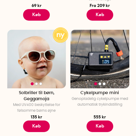
69 kr
Fra 209 kr
Køb
Køb
Solbriller til børn,
Cykelpumpe mini
Geggamoja
Genopladelig cykelpumpe med
automatisk trykindstilling
Med UV400 beskyttelse for
følsomme børns øjne
135 kr
555 kr
Køb
Køb