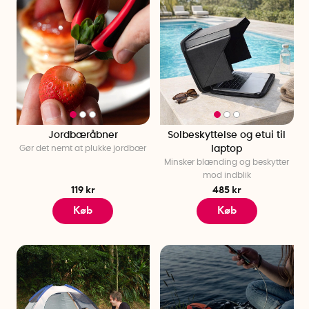
Jordbæråbner
Solbeskyttelse og etui til
Gør det nemt at plukke jordbær
laptop
Minsker blænding og beskytter
mod indblik
119 kr
485 kr
Køb
Køb