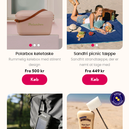
Polarbox køletaske
Sandfri picnic tæppe
Rummelig kølebox med stilrent
Sandfrit strandtæppe, der er
design
nemt at tage med
Fra 500 kr
Fra 449 kr
Køb
Køb