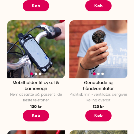
Køb
Køb
Mobilholder til cykel &
Genopladelig
barnevogn
håndventilator
Nem at sætte på, passer til de
Praktisk mini-ventilator, der giver
fleste telefoner
køling overalt
130 kr
125 kr
Køb
Køb