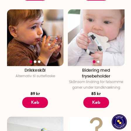
Drikkeskål
Bidering med
Alternativ til sutteflaske
frysebeholder
Skånsom lindring for følsomme
ganer under tandknækning
89 kr
85 kr
Køb
Køb