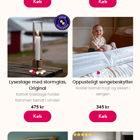
Køb
Køb
Lysestage med stormglas,
Oppusteligt sengebeskytter
Original
Holder barnet trygt og sikkert i
sengen
Kattvik lysestage holder
flammen tændt i vinden
475 kr
345 kr
Køb
Køb