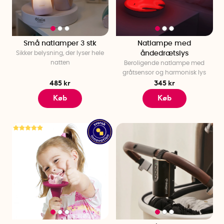
Små natlamper 3 stk
Natlampe med
Sikker belysning, der lyser hele
åndedrætslys
natten
Beroligende natlampe med
gråtsensor og harmonisk lys
485 kr
345 kr
Køb
Køb