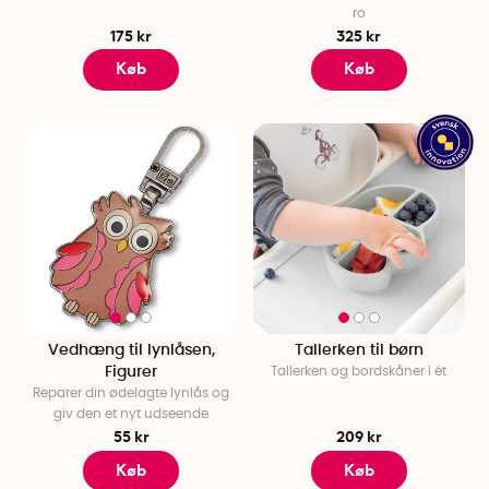
ro
175 kr
325 kr
Køb
Køb
Vedhæng til lynlåsen,
Tallerken til børn
Figurer
Tallerken og bordskåner i ét
Reparer din ødelagte lynlås og
giv den et nyt udseende
55 kr
209 kr
Køb
Køb