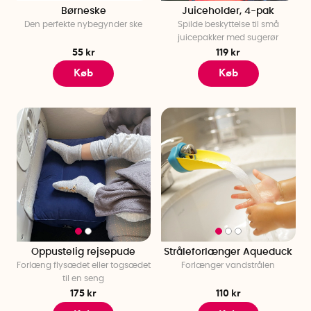
Børneske
Juiceholder, 4-pak
Den perfekte nybegynder ske
Spilde beskyttelse til små
juicepakker med sugerør
55 kr
119 kr
Køb
Køb
Oppustelig rejsepude
Stråleforlænger Aqueduck
Forlæng flysædet eller togsædet
Forlænger vandstrålen
til en seng
175 kr
110 kr