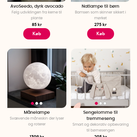
AvoSeedo, dyrk avocado
Natlampe til børn
Følg udviklingen fra kerne til
Bamsen som skinner sikkert i
plante
mørket
85 kr
275 kr
Køb
Køb
Månelampe
Sengelomme til
Svævende måneskin der lyser
tremmeseng
og roterer
Smart og dekorativ opbevaring
til børnesengen
1309 kr
205 kr