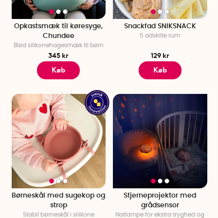
Opkastsmæk til køresyge,
Snackfad SNIKSNACK
Chundee
5 adskilte rum
Blød silikonehagesmæk til børn
345 kr
129 kr
Køb
Køb
Børneskål med sugekop og
Stjerneprojektor med
strop
grådsensor
Stabil børneskål i silikone
Natlampe for ekstra tryghed og