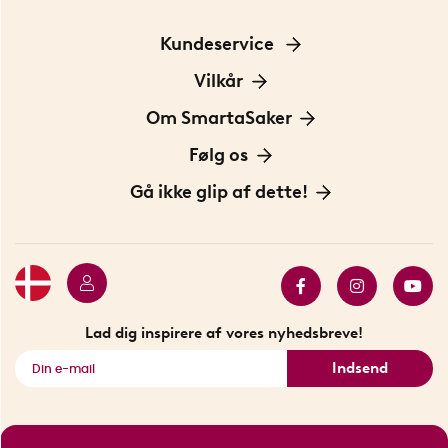
Kundeservice
Kontakt os
Vilkår
Information om cookies
Om SmartaSaker
Privatlivspolitik
Om os
Følg os
Handelsbetingelser
Vores historie
Opfindere
Gå ikke glip af dette!
Bæredygtighed
Gavekort
Butik i Stockholm
Bestsellers
Sidste chance
Se alle smarte produkter
Lad dig inspirere af vores nyhedsbreve!
Indsend