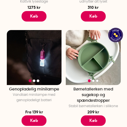
Kattvik lysestage
udnytter alt lyset
1275 kr
310 kr
Køb
Køb
Genopladelig minilampe
Børnetallerken med
Vandtæt minilampe med
sugekop og
genopladeligt batteri
spændestropper
Stabil børnetallerken i silikone
Fra 139 kr
209 kr
Køb
Køb