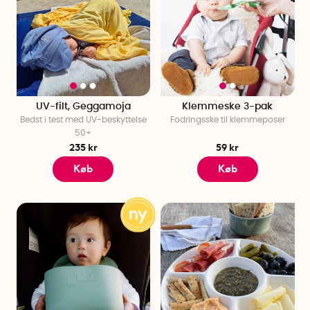
UV-filt, Geggamoja
Klemmeske 3-pak
Bedst i test med UV-beskyttelse
Fodringsske til klemmeposer
50+
235 kr
59 kr
Køb
Køb