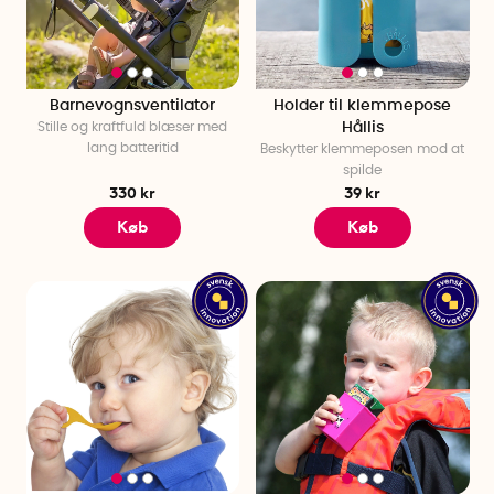
Dåbsgaven er en perfekt måde at fejre den nydøbte på, så
vælg noget, som du ved vil blive værdsat, og som virkelig
viser, hvor meget den lille betyder for dig. Se dig omkring i
vores kategori efter dåbsgaver og find den perfekte
Barnevognsventilator
Holder til klemmepose
dåbsgave. En dåbsgave, der vil blive husket og elsket for altid.
Stille og kraftfuld blæser med
Hållis
lang batteritid
Beskytter klemmeposen mod at
spilde
330 kr
39 kr
Køb
Køb