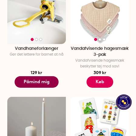
Vandhaneforlænger
Vandafvisende hagesmæk
Gør det lettere for barnet at nå
3-pak
Vandafvisende hagesmæk
beskytter tøj mod savl
129 kr
309 kr
Påmind mig
Køb