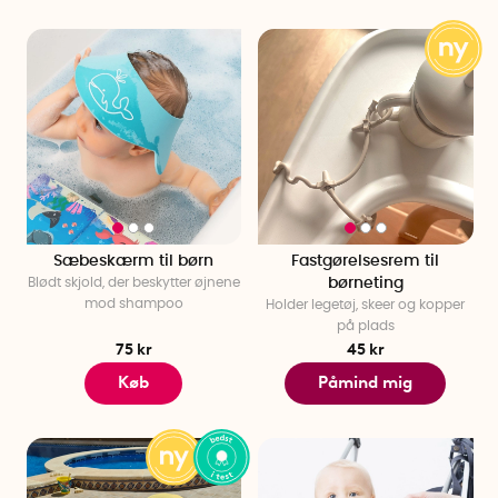
Sæbeskærm til børn
Fastgørelsesrem til
Blødt skjold, der beskytter øjnene
børneting
mod shampoo
Holder legetøj, skeer og kopper
på plads
75 kr
45 kr
Køb
Påmind mig