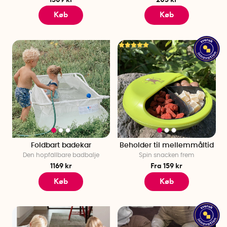
Køb
Køb
Foldbart badekar
Beholder til mellemmåltid
Den hopfällbare badbalje
Spin snacken frem
1169 kr
Fra 159 kr
Køb
Køb