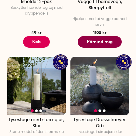
Isholder 2-pak
Vugge til barnevogn,
Beskytter hænder og tøj mod
Sleepytroll
dryppende is
Hjælper med at vugge barnet i
søvn
49 kr
1105 kr
Køb
Påmind mig
Lysestage med stormglas,
Lysestage Drosselmeyer
Stor
Orb
Større model af den stormsikre
Lysestage i støbejern, der