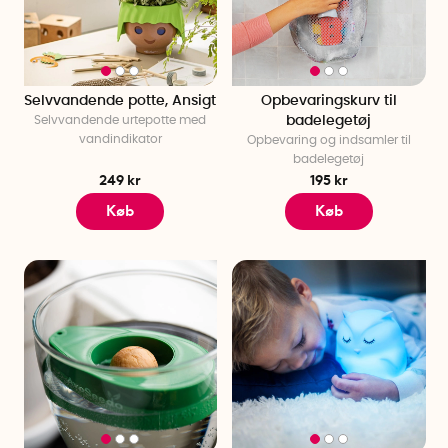
Selvvandende potte, Ansigt
Opbevaringskurv til
Selvvandende urtepotte med
badelegetøj
vandindikator
Opbevaring og indsamler til
badelegetøj
249 kr
195 kr
Køb
Køb