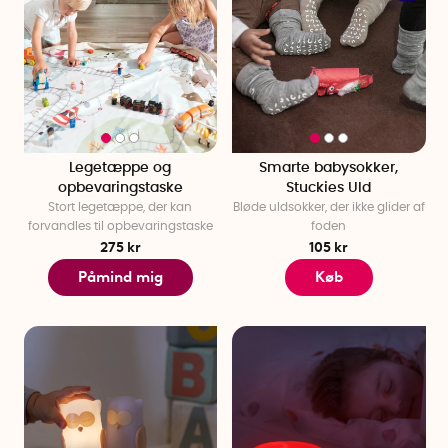
Legetæppe og
Smarte babysokker,
opbevaringstaske
Stuckies Uld
Stort legetæppe, der kan
Bløde uldsokker, der ikke glider af
forvandles til opbevaringstaske
foden
275 kr
105 kr
Påmind mig
Køb