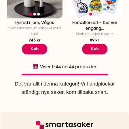
Lysfad i jern, Våges
Fortællerkort - Der var
Svenskfremstillet lysbakke med
engang...
kant
Skab din egen historie
245 kr
89 kr
Køb
Køb
Viser
1-44
ud
44
produkter
Det var allt i denna kategori! Vi handplockar
ständigt nya saker, kom tillbaka snart.