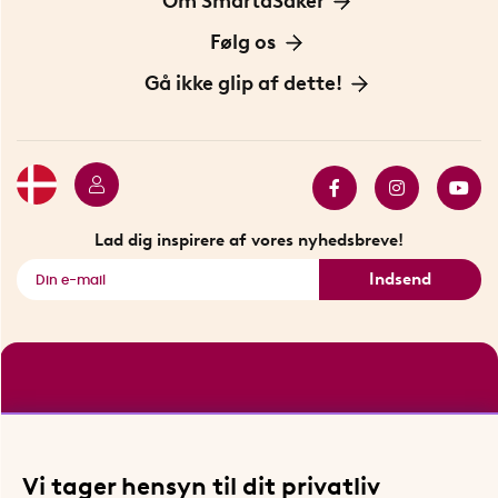
Om SmartaSaker
Privatlivspolitik
Om os
Følg os
Handelsbetingelser
Vores historie
Opfindere
Gå ikke glip af dette!
Bæredygtighed
Gavekort
Butik i Stockholm
Bestsellers
Sidste chance
Se alle smarte produkter
Lad dig inspirere af vores nyhedsbreve!
Indsend
Vi tager hensyn til dit privatliv