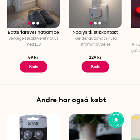
Batteridrevet natlampe
Nødlys til stikkontakt
Bevægelsesaktiveret natlys
Tænder automatisk ved
med LED
strømafbrydelse
Ber
gråt
89 kr
229 kr
Køb
Køb
Andre har også købt