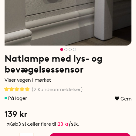
Natlampe med lys- og
bevægelsessensor
Viser vegen i mørket
(2
Kundeanmeldelser
)
Gem
139
kr
Køb
3 stk.
eller flere til
123
kr
/
stk.