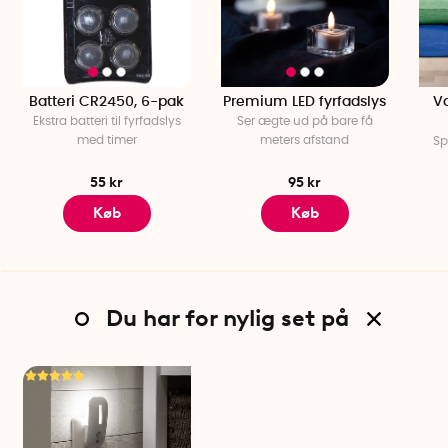
Batteri CR2450, 6-pak
Premium LED fyrfadslys
Va
Ekstra batteri til fyrfadslys
Ser ægte ud på bare få
med timer
meters afstand
Sp
55 kr
95 kr
Køb
Køb
Du har for nylig set på