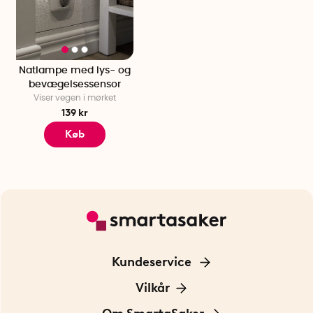
Natlampe med lys- og
bevægelsessensor
Viser vegen i mørket
139 kr
Køb
Kundeservice
Kontakt os
Vilkår
Information om cookies