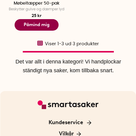
Møbeltæpper 50-pak
Beskytter gulve og dæmper lyd
25 kr
Påmind mig
Viser
1-3
ud
3
produkter
Det var allt i denna kategori! Vi handplockar
ständigt nya saker, kom tillbaka snart.
Kundeservice
Kontakt os
Vilkår