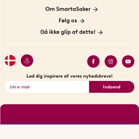
Information om cookies
Om SmartaSaker
Privatlivspolitik
Om os
Følg os
Handelsbetingelser
Vores historie
Opfindere
Gå ikke glip af dette!
Bæredygtighed
Gavekort
Butik i Stockholm
Bestsellers
Sidste chance
Se alle smarte produkter
Lad dig inspirere af vores nyhedsbreve!
Indsend