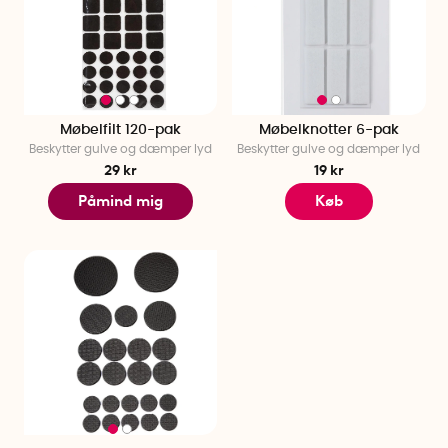
Møbelfilt 120-pak
Møbelknotter 6-pak
Beskytter gulve og dæmper lyd
Beskytter gulve og dæmper lyd
29 kr
19 kr
Påmind mig
Køb