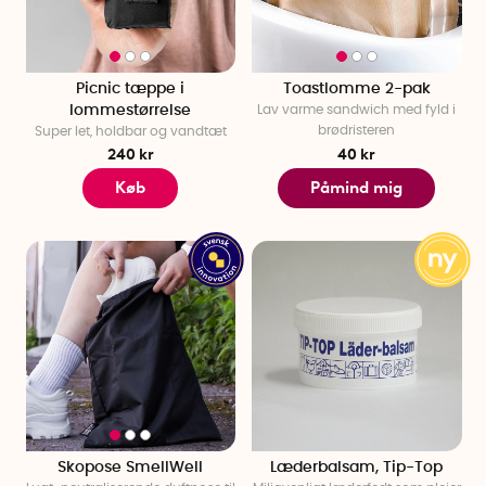
Picnic tæppe i
Toastlomme 2-pak
lommestørrelse
Lav varme sandwich med fyld i
brødristeren
Super let, holdbar og vandtæt
240 kr
40 kr
Køb
Påmind mig
Skopose SmellWell
Læderbalsam, Tip-Top