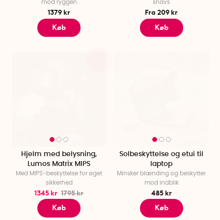
mod ryggen
snavs
1379 kr
Fra 209 kr
Køb
Køb
25%
Hjelm med belysning,
Solbeskyttelse og etui til
Lumos Matrix MIPS
laptop
Med MIPS-beskyttelse for øget
Minsker blænding og beskytter
sikkerhed
mod indblik
1345 kr
1795 kr
485 kr
Køb
Køb