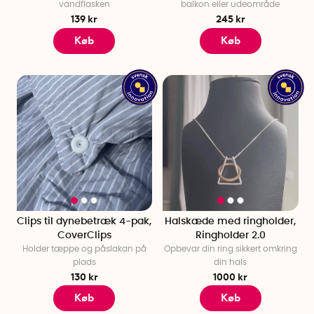
vandflasken
balkon eller udeområde
139 kr
245 kr
Køb
Køb
Clips til dynebetræk 4-pak,
Halskæde med ringholder,
CoverClips
Ringholder 2.0
Holder tæppe og påslakan på
Opbevar din ring sikkert omkring
plads
din hals
130 kr
1000 kr
Køb
Køb