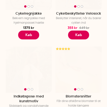
Cykelregnjakke
Cykelbeskyttelse Velosock
Bekvem regnjakke med
Beskytter interiøret, når du bærer
hjelmanpasset hætte
cyklen ind
1375 kr
355 kr
449 kr
Køb
Køb
Indkøbspose med
Blomstersnitter
kunstmotiv
Får dine afskårne blomster til at
holde længere
Slidstærk og vandafvisende