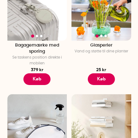
Bagagemærke med
Glasperler
sporing
Vand og støtte til dine planter
Se taskens position direkte i
mobilen
379 kr
25 kr
Køb
Køb