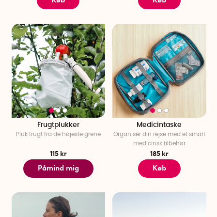
Frugtplukker
Medicintaske
Pluk frugt fra de højeste grene
Organisér din rejse med et smart
medicinsk tilbehør
115 kr
185 kr
Påmind mig
Køb