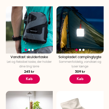
Vandtæt skuldertaske
Solopladet campinglygte
Let og fleksibel taske, der holder
Sammenfoldelig, vandtæt og
dine ting tørre
lyser længe
245 kr
309 kr
Køb
Køb