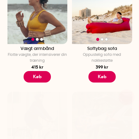
Vægt armbånd
Softybag sofa
Flotte vægte, der intensiverer din
Oppustelig sofa med
træning
nakkestøtte
415 kr
399 kr
Køb
Køb
21%