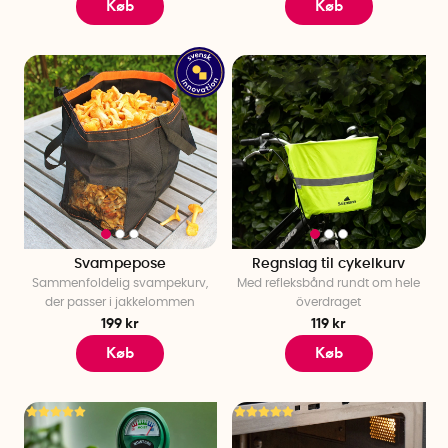
Køb
Køb
Svampepose
Regnslag til cykelkurv
Sammenfoldelig svampekurv,
Med refleksbånd rundt om hele
der passer i jakkelommen
överdraget
199 kr
119 kr
Køb
Køb