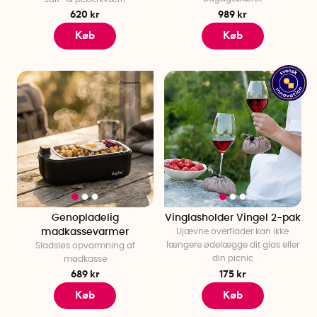
620 kr
989 kr
Køb
Køb
Genopladelig
Vinglasholder Vingel 2-pak
madkassevarmer
Ujævne overflader kan ikke
længere ødelægge dit glas eller
Sladsløs opvarmning af
din picnic
madkasse
689 kr
175 kr
Køb
Køb