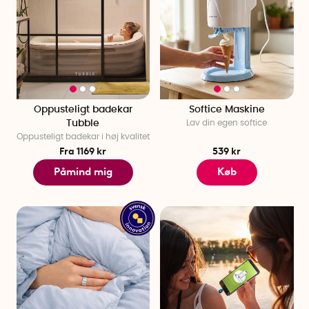
Oppusteligt badekar
Softice Maskine
Tubble
Lav din egen softice
Oppusteligt badekar i høj kvalitet
Fra 1169 kr
539 kr
Påmind mig
Køb