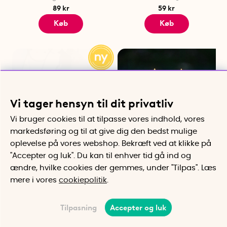
89 kr
59 kr
Køb
Køb
Vi tager hensyn til dit privatliv
Vi bruger cookies til at tilpasse vores indhold, vores
markedsføring og til at give dig den bedst mulige
oplevelse på vores webshop. Bekræft ved at klikke på
Kølehåndklæde
Kort batteridrevet
"Accepter og luk". Du kan til enhver tid gå ind og
Køler hurtigt ved træning og
stearinlys, 2-pak
ændre, hvilke cookies der gemmes, under "Tilpas". Læs
varme dage
Realistisk flamme
mere i vores
cookiepolitik
.
105 kr
89 kr
Køb
Køb
Tilpasning
Accepter og luk