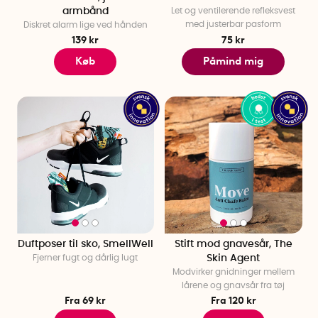
armbånd
Let og ventilerende refleksvest
med justerbar pasform
Diskret alarm lige ved hånden
139 kr
75 kr
Køb
Påmind mig
Duftposer til sko, SmellWell
Stift mod gnavesår, The
Fjerner fugt og dårlig lugt
Skin Agent
Modvirker gnidninger mellem
lårene og gnavsår fra tøj
Fra 69 kr
Fra 120 kr