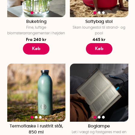
Buketring
Softybag stol
Fine, luftige
Skøn loungestol til strand- og
blomsterarrangementer i højden
pool
Fra 240 kr
445 kr
Køb
Køb
Termoflaske i rustfrit stål,
Boglampe
850 ml
Let i vægt og fastgøres med en