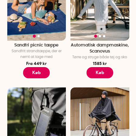
Sandfri picnic tæppe
Automatisk dampmaskine,
Sandfrit strandtæppe, der er
Scanovus
nemt at tage med
Tørre og stryge både tøj og sko
Fra 449 kr
1585 kr
Køb
Køb