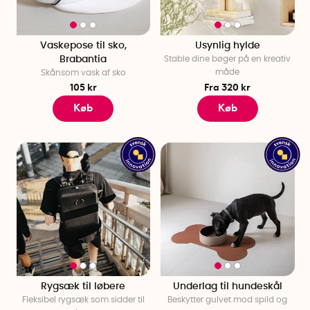
Vaskepose til sko,
Usynlig hylde
Brabantia
Stable dine bøger på en kreativ
måde
Skånsom vask af sko
105 kr
Fra 320 kr
Køb
Køb
Rygsæk til løbere
Underlag til hundeskål
Fleksibel rygsæk som sidder til
Beskytter gulvet mod spild og