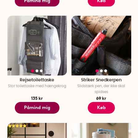
Påmind mig
Køb
Rejsetoilettaske
Striker Snedkerpen
Stor toilettaske med hængekrog
Slidstærk pen, der ikke skal
spidses
135 kr
69 kr
Påmind mig
Køb