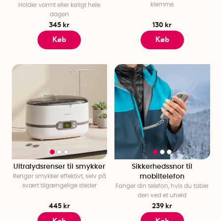
klemme
Holder varmt eller køligt hele
dagen
345 kr
130 kr
Køb
Køb
Ultralydsrenser til smykker
Sikkerhedssnor til
Rengør smykker effektivt, selv på
mobiltelefon
svært tilgængelige steder
Fanger din telefon, hvis du taber
den ved et uheld
445 kr
239 kr
Køb
Køb