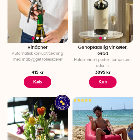
Vinåbner
Genopladelig vinkøler,
Automatisk korkudtrækning
Grad
med indbygget folieskærer
Holder vinen perfekt tempereret
uden is
415 kr
3095 kr
Køb
Køb