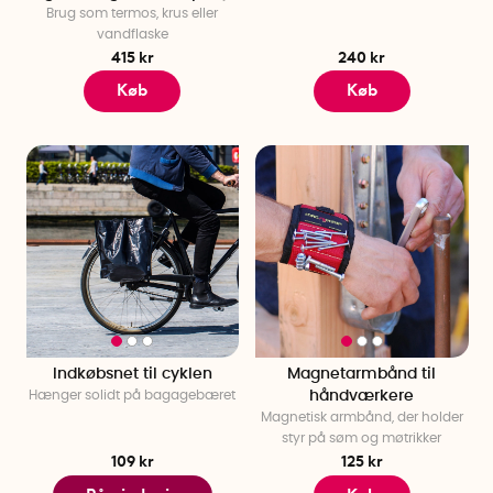
Brug som termos, krus eller
vandflaske
415 kr
240 kr
Køb
Køb
Indkøbsnet til cyklen
Magnetarmbånd til
Hænger solidt på bagagebæret
håndværkere
Magnetisk armbånd, der holder
styr på søm og møtrikker
109 kr
125 kr