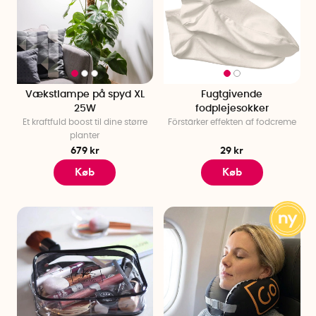
Vækstlampe på spyd XL
Fugtgivende
25W
fodplejesokker
Et kraftfuld boost til dine større
Förstärker effekten af fodcreme
planter
679 kr
29 kr
Køb
Køb