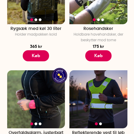
søster!
Rygsæk med køl 30 liter
Rosehandsker
Holder madpakken kold
Holdbare havehandsker, der
beskytter mod torne
365 kr
175 kr
Køb
Køb
Overfaldsalarm, justerbart
Reflekterende vest til løb