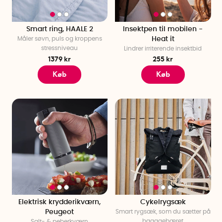
Smart ring, HAALE 2
Insektpen til mobilen -
Måler søvn, puls og kroppens
Heat it
stressniveau
Lindrer irriterende insektbid
1379 kr
255 kr
Køb
Køb
Elektrisk krydderikværn,
Cykelrygsæk
Peugeot
Smart rygsæk, som du sætter på
bagagebæret
Salt- & peberkværn