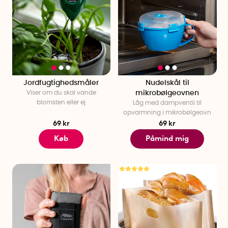
Jordfugtighedsmåler
Nudelskål til
Viser om du skal vande
mikrobølgeovnen
blomsten eller ej
Låg med dampventil til
opvarmning i mikrobølgeovn
69 kr
69 kr
Køb
Påmind mig