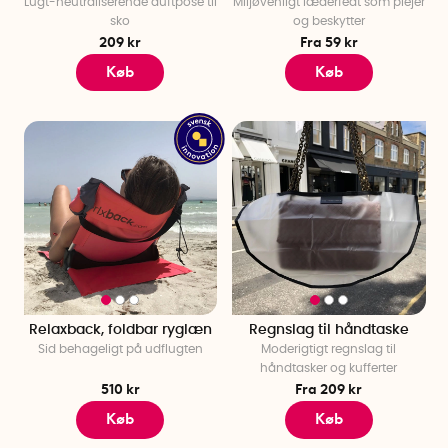
Lugt-neutraliserende duftpose til
Miljøvenligt læderfedt som plejer
sko
og beskytter
209 kr
Fra 59 kr
Køb
Køb
Relaxback, foldbar ryglæn
Regnslag til håndtaske
Sid behageligt på udflugten
Moderigtigt regnslag til
håndtasker og kufferter
510 kr
Fra 209 kr
Køb
Køb