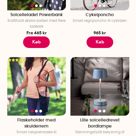
Solcelleladet Powerbank
Cykelponcho
Kraftfuldt ekstra batteri med flere
Smart regnponcho til cyklisten
ladestik
Fra 465 kr
965 kr
Køb
Køb
Flaskeholder med
Lille solcelledrevet
skulderrem
bordlampe
Smart neoprentaske til
Stemningsfyldt belysning til