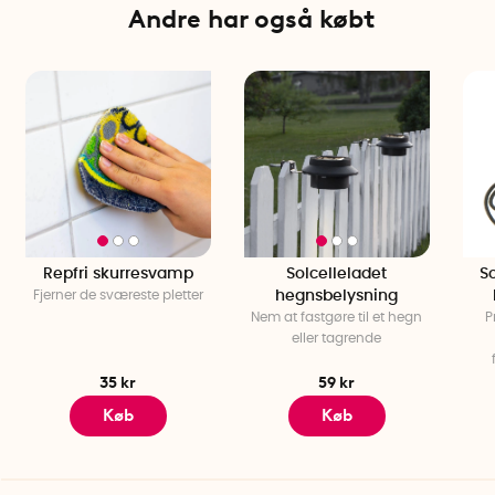
Andre har også købt
Repfri skurresvamp
Solcelleladet
S
Fjerner de sværeste pletter
hegnsbelysning
Nem at fastgøre til et hegn
P
eller tagrende
35 kr
59 kr
Køb
Køb