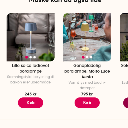
Bredde:
8 cm
Dybde: 8 cm
Lyskilde: LED, inkluderet, ikke udskiftelig
Batteri: 1 stk genopladelige AA-batterier, inkluderet
Batteritid: ca 5h
Lysstrøm: 5 lumen
Farvetemperatur: 3000K, varm hvid
Sensor: Skumring/Lysfølsom
Anvendelsesområde: Udendørs
Antal pr. pakke: 1 stk
Lille solcelledrevet
Genopladelig
Sol
bordlampe
bordlampe, Molto Luce
Stemningsfyldt belysning til
Aesta
balkon eller udeområde
Varmt lys med touch-
Lys
dæmper
245 kr
795 kr
Køb
Køb