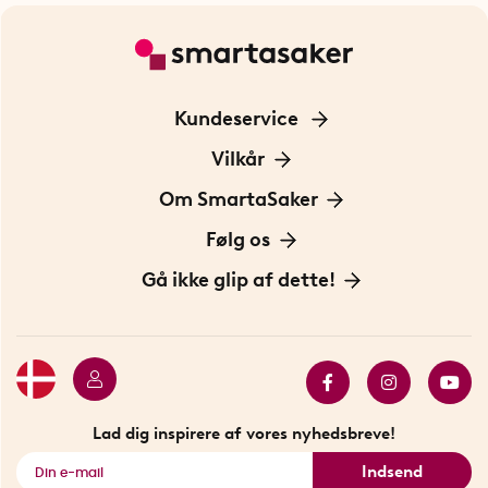
Kundeservice
Kontakt os
Vilkår
Information om cookies
Om SmartaSaker
Privatlivspolitik
Om os
Følg os
Handelsbetingelser
Vores historie
Opfindere
Gå ikke glip af dette!
Bæredygtighed
Gavekort
Butik i Stockholm
Bestsellers
Sidste chance
Se alle smarte produkter
Lad dig inspirere af vores nyhedsbreve!
Indsend