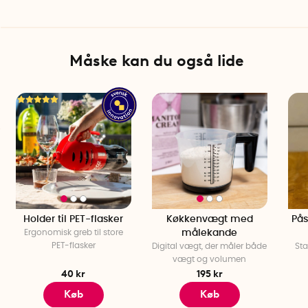
Måske kan du også lide
Holder til PET-flasker
Køkkenvægt med
Pås
Ergonomisk greb til store
målekande
PET-flasker
Digital vægt, der måler både
Sta
vægt og volumen
40 kr
195 kr
Køb
Køb