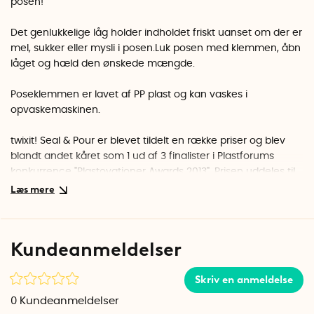
posen!
Det genlukkelige låg holder indholdet friskt uanset om der er
mel, sukker eller mysli i posen.
Luk posen med klemmen, åbn
låget og hæld den ønskede mængde.
Poseklemmen er lavet af PP plast og kan vaskes i
opvaskemaskinen.
twixit! Seal & Pour er blevet tildelt en række priser og blev
blandt andet kåret som 1 ud af 3 finalister i Plastforums
konkurrence "Plastovationer Awards 2013". Prisen uddeles til
virksomheder, der på en unik måde har udviklet eller
videreudviklet et funktionelt og interessant produkt eller
detalje. I juli 2014 annoncerede "The Gourmet Retailer", et af
USAs førende branchemagasiner, at de havde udnævnt
Kundeanmeldelser
Seal & Pour som vinderen af ​​"Gourmet detailhandlerens
2014 Annual Editors Pick Contest”
Skriv en anmeldelse
0
Kundeanmeldelser