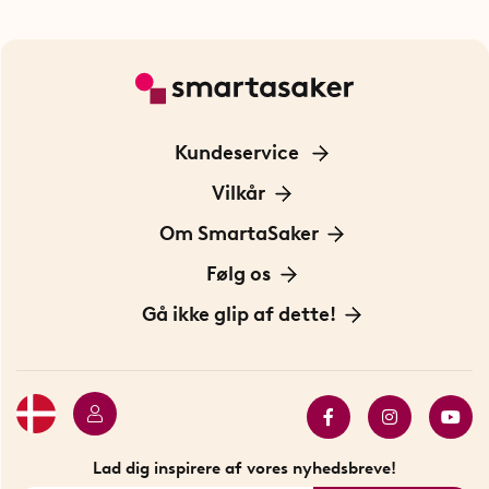
Kundeservice
Kontakt os
Vilkår
Information om cookies
Om SmartaSaker
Privatlivspolitik
Om os
Følg os
Handelsbetingelser
Vores historie
Opfindere
Gå ikke glip af dette!
Bæredygtighed
Gavekort
Butik i Stockholm
Bestsellers
Sidste chance
Se alle smarte produkter
Lad dig inspirere af vores nyhedsbreve!