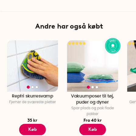
Andre har også købt
Repfri skurresvamp
Vakuumposer til tøj,
Fjerner de sværeste pletter
puder og dyner
Gen
Spar plads og pak flade
pakker
35 kr
Fra 40 kr
Køb
Køb