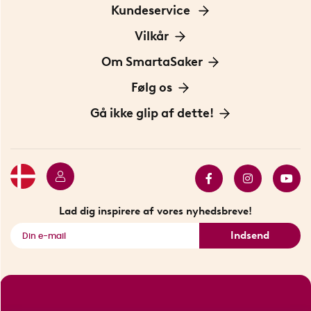
Kundeservice
Kontakt os
Vilkår
Information om cookies
Om SmartaSaker
Privatlivspolitik
Om os
Følg os
Handelsbetingelser
Vores historie
Opfindere
Gå ikke glip af dette!
Bæredygtighed
Gavekort
Butik i Stockholm
Bestsellers
Sidste chance
Se alle smarte produkter
Lad dig inspirere af vores nyhedsbreve!
Indsend