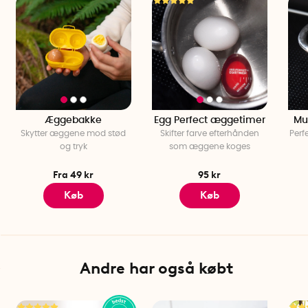
Æggebakke
Egg Perfect æggetimer
Mu
Skytter æggene mod stød
Skifter farve efterhånden
Perf
og tryk
som æggene koges
Fra 49 kr
95 kr
Køb
Køb
Andre har også købt