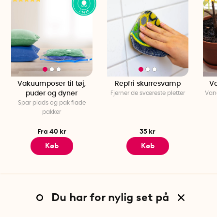
Vakuumposer til tøj,
Repfri skurresvamp
Va
puder og dyner
Fjerner de sværeste pletter
Vand
Spar plads og pak flade
pakker
Fra 40 kr
35 kr
Køb
Køb
Du har for nylig set på