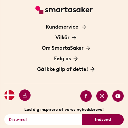
Kundeservice
Kontakt os
Vilkår
Information om cookies
Om SmartaSaker
Privatlivspolitik
Om os
Følg os
Handelsbetingelser
Vores historie
Opfindere
Gå ikke glip af dette!
Bæredygtighed
Gavekort
Butik i Stockholm
Bestsellers
Sidste chance
Se alle smarte produkter
Lad dig inspirere af vores nyhedsbreve!
Indsend