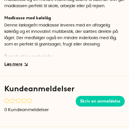
madkassen perfekt til skole, arbejde eller på rejsen.
Madkasse med kølelåg
Denne lækagefri madkasse leveres med en aftagelig
kølelåg og et innovativt multibestik, der sættes direkte på
låget. Der medfølger også en mindre inderboks med låg,
som er perfekt til grøntsager, frugt eller dressing.
Bæredygtige materialer
Carl Oscar madkassen er fremstillet af PP- og tritanplast
med silikoneforseglinger og er både BPA- og blyfri. Kølelåget
indeholder en giftfri kølegel, som sikrer, at din mad ikke bare
holdes kold, men også er sikker at indtage. Madkassen og
Kundeanmeldelser
inderkassen kan bruges i mikrobølgeovnen og vaskes i
maskinens øverste rum, hvilket gør rengøringen nem og
Skriv en anmeldelse
effektiv. Bemærk, at kølelåget ikke tåler mikroovn, men kan
vaskes i opvaskemaskine.
0
Kundeanmeldelser
Runetegn på madkasselåget
Madkassen er også rig på kulturarv takket være sit unikke