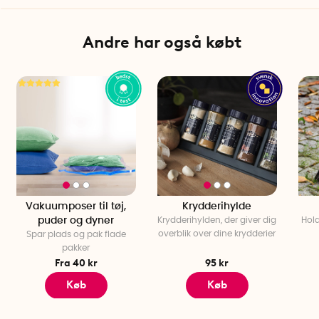
Andre har også købt
Vakuumposer til tøj,
Krydderihylde
puder og dyner
Krydderihylden, der giver dig
Hold
overblik over dine krydderier
Spar plads og pak flade
pakker
Fra 40 kr
95 kr
Køb
Køb