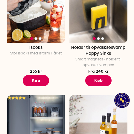
Isboks
Holder til opvasksesvamp
Stor isboks med isform i låget
Happy Sinks
Smart magnetisk holder til
opvaskesvampen
235 kr
Fra 240 kr
Køb
Køb