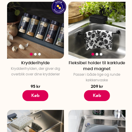
Krydderihylde
Fleksibel holder til karklude
Krydderihylden, der giver dig
med magnet
overblik over dine krydderier
Passer i både lige og runde
køkkenvaske
95 kr
209 kr
Køb
Køb