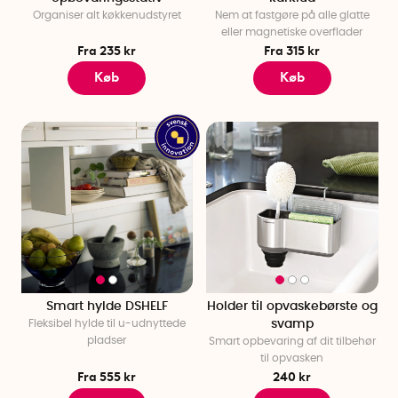
Organiser alt køkkenudstyret
Nem at fastgøre på alle glatte
eller magnetiske overflader
Fra 235 kr
Fra 315 kr
Køb
Køb
Smart hylde DSHELF
Holder til opvaskebørste og
Fleksibel hylde til u-udnyttede
svamp
pladser
Smart opbevaring af dit tilbehør
til opvasken
Fra 555 kr
240 kr