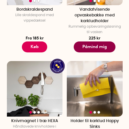
Bordskraldespand
Vandafvisende
Lille skraldespand med
opvaskebakke med
vippedæksel
karkludholder
Rummelig opbevaringsløsning
til vasken
Fra 185 kr
225 kr
Køb
Påmind mig
Knivmagnet i træ HEXA
Holder til karklud Happy
Håndlavede knivholdere i
Sinks