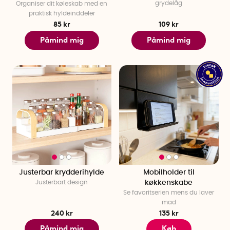
grydelåg
Organiser dit køleskab med en
praktisk hyldeinddeler
85 kr
109 kr
Påmind mig
Påmind mig
Justerbar krydderihylde
Mobilholder til
Justerbart design
køkkenskabe
Se favoritserien mens du laver
mad
240 kr
135 kr
Påmind mig
Køb