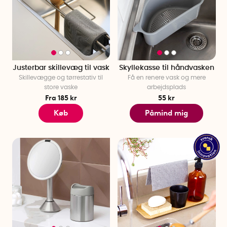
Justerbar skillevæg til vask
Skyllekasse til håndvasken
Skillevægge og tørrestativ til
Få en renere vask og mere
store vaske
arbejdsplads
Fra 185 kr
55 kr
Køb
Påmind mig