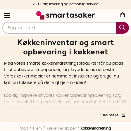
Nøje udvalgte og testede produkter
Køkkeninventar og smart
opbevaring i køkkenet
Med vores smarte køkkenindretningsprodukter får du plads
til at opbevare stegepander, låg, krydderiglas og bestik.
Vores køkkenmøbler er nemme at installere og bruge, nu
kan du fokusere på det vigtige - maden!
Lad dig inspirere af vores køkkenopbevaringsideer og sørg
for, at du altid har plads til det, du har brug for. Her kan du få
inspiration til smarte opbevaringsløsninger til køkkenet og
med vores smarte køkkenindretningsprodukter får du mere
plads til at opbevare gryder, skærebrætter, knive og andre
køkkenredskaber. Med smart køkkenindretning behøver du
Start
Hjem
Køkkenredskaber
Køkkenindretning