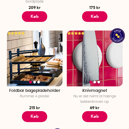
bordplade
209 kr
175 kr
Køb
Køb
Foldbar bagepladeholder
Knivmagnet
Rummer 4 plader
Nu er det nemt at hænge
køkkenkniven op
215 kr
69 kr
Køb
Køb