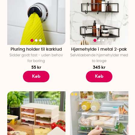
Pluring holder til karklud
Hjørnehylde i metal 2-pak
Sidder godt fast - uden behov
Selvklæbende hjørnehylder med
for boring
to kroge
55 kr
345 kr
Køb
Køb