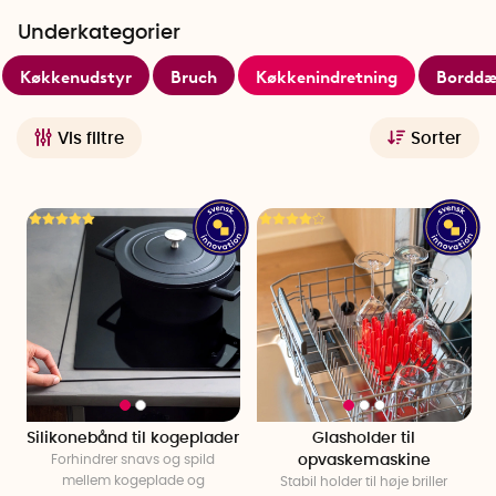
ikke længere bekymre dig om, hvordan alle køkkentingene
Underkategorier
skal monteres.
Køkkenudstyr
Bruch
Køkkenindretning
Borddæ
Vis filtre
Sorter
Silikonebånd til kogeplader
Glasholder til
Forhindrer snavs og spild
opvaskemaskine
mellem kogeplade og
Stabil holder til høje briller