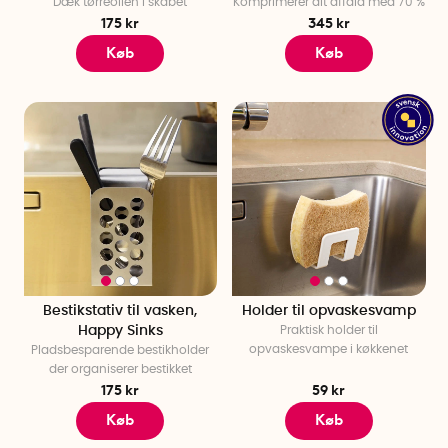
Dæk tørreollen i skabet
Komprimerer dit affald med 70 %
175 kr
345 kr
Køb
Køb
Bestikstativ til vasken,
Holder til opvaskesvamp
Happy Sinks
Praktisk holder til
opvaskesvampe i køkkenet
Pladsbesparende bestikholder
der organiserer bestikket
175 kr
59 kr
Køb
Køb