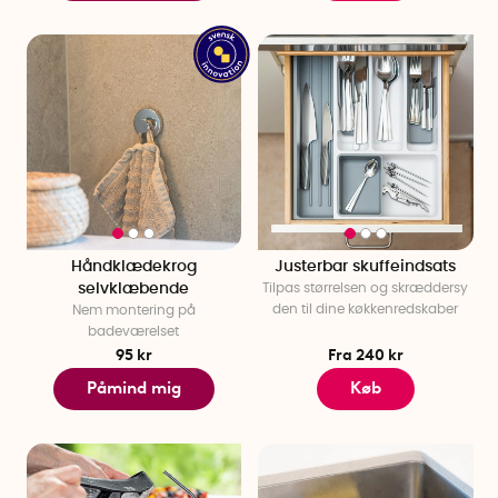
Håndklædekrog
Justerbar skuffeindsats
selvklæbende
Tilpas størrelsen og skræddersy
den til dine køkkenredskaber
Nem montering på
badeværelset
95 kr
Fra 240 kr
Påmind mig
Køb