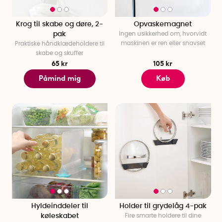
Krog til skabe og døre, 2-
Opvaskemagnet
pak
Ingen usikkerhed om, hvorvidt
maskinen er ren eller snavset
Praktiske håndklædeholdere til
skabe og skuffer
65 kr
105 kr
Påmind mig
Køb
Hyldeinddeler til
Holder til grydelåg 4-pak
køleskabet
Fire smarte holdere til dine