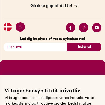
Handelsbetingelser
Vores historie
Opfindere
Gå ikke glip af dette!
Bæredygtighed
Gavekort
Butik i Stockholm
Bestsellers
Sidste chance
Se alle smarte produkter
Lad dig inspirere af vores nyhedsbreve!
Indsend
Vi tager hensyn til dit privatliv
Vi bruger cookies til at tilpasse vores indhold, vores
markedsføring og til at give dig den bedst mulige