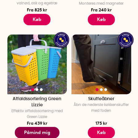
valnød, ask og egetræ
Monteres med magneter
Fra 825 kr
Fra 240 kr
Køb
Køb
Affaldssortering Green
Skuffeåbner
Lizzie
Åbn de nederste køkkenskuffer
med foden
Effektiv affaldssortering med
Green Lizzie
Fra 439 kr
175 kr
Påmind mig
Køb