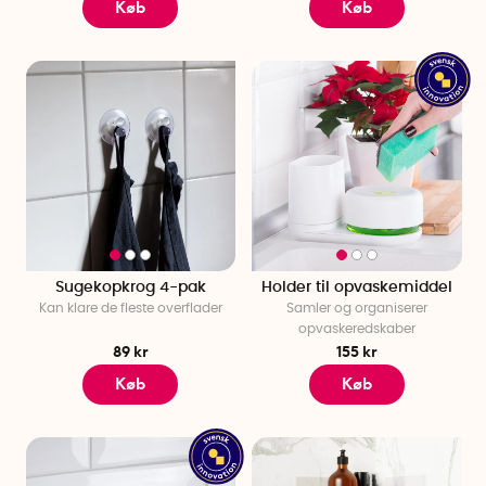
Køb
Køb
Sugekopkrog 4-pak
Holder til opvaskemiddel
Kan klare de fleste overflader
Samler og organiserer
opvaskeredskaber
89 kr
155 kr
Køb
Køb