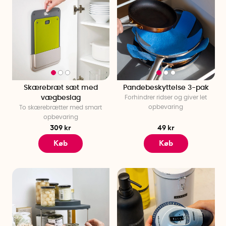
Skærebræt sæt med
Pandebeskyttelse 3-pak
vægbeslag
Forhindrer ridser og giver let
opbevaring
To skærebrætter med smart
opbevaring
309 kr
49 kr
Køb
Køb