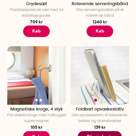
Grydesæt
Roterende serveringsbånd
Pladsbesparende sæt med tre
Otte serveringsbakker på et
stabelige gryder.
roterende bånd
709 kr
1240 kr
Køb
Køb
Magnetiske kroge, 4 styk
Foldbart opvaskestativ
Fire stærke kroge med indbygget
Lille opvaskestativ til tallerkener,
supermagnet
bakker og skærebrætter
105 kr
139 kr