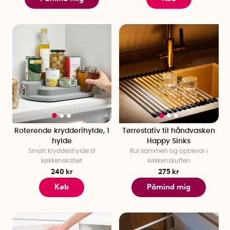
Roterende krydderihylde, 1
Tørrestativ til håndvasken
hylde
Happy Sinks
Smart krydderihylde til
Rul sammen og opbevar i
køkkenskabet
køkkenskuffen
240 kr
275 kr
Køb
Påmind mig