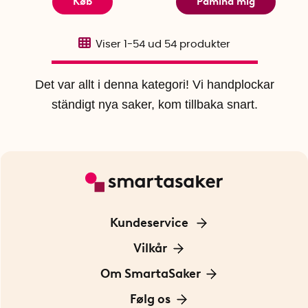
Køb
Påmind mig
Viser
1-54
ud
54
produkter
Det var allt i denna kategori! Vi handplockar
ständigt nya saker, kom tillbaka snart.
Kundeservice
Kontakt os
Vilkår
Information om cookies
Om SmartaSaker
Privatlivspolitik
Om os
Følg os