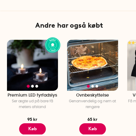
Andre har også købt
Premium LED fyrfadslys
Ovnbeskyttelse
V
Ser ægte ud på bare få
Genanvendelig og nem at
Få m
meters afstand
rengøre
95 kr
65 kr
Køb
Køb