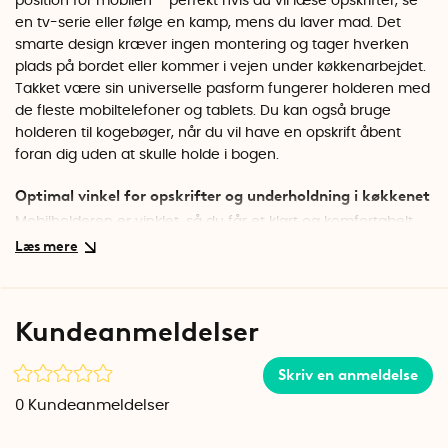
position for mobilen – perfekt hvis du vil læse opskrifter, se
en tv-serie eller følge en kamp, mens du laver mad. Det
smarte design kræver ingen montering og tager hverken
plads på bordet eller kommer i vejen under køkkenarbejdet.
Takket være sin universelle pasform fungerer holderen med
de fleste mobiltelefoner og tablets. Du kan også bruge
holderen til kogebøger, når du vil have en opskrift åbent
foran dig uden at skulle holde i bogen.
Optimal vinkel for opskrifter og underholdning i køkkenet
Mobilholderen er vinklet, så du får et klart og komfortabelt
skærmbillede fra en stående position i køkkenet. Perfekt når
du læser en opskrift eller bare vil have selskab i form af en
serie, mens du laver mad. Holderen står samtidig stabilt,
også når du trykker eller swiper på skærmen. Ved at placere
Kundeanmeldelser
mobilen eller tabletten højere op undgår du sprøjt fra
madlavningen, klæbrige overflader og spild.
Skriv en anmeldelse
Fungerer også som kogebogs støtte
0
Kundeanmeldelser
Mobilholderen fungerer også glimrende til opslåede
kogebøger. Du placerer nemt bogen i stedet, hvilket gør det