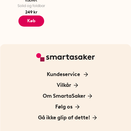
tablet
Solid og foldbar
249 kr
Køb
Kundeservice
Kontakt os
Vilkår
Information om cookies
Om SmartaSaker
Privatlivspolitik
Om os
Følg os
Handelsbetingelser
Vores historie
Opfindere
Gå ikke glip af dette!
Bæredygtighed
Gavekort