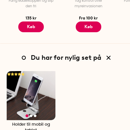
Fang edderkoppen og slip
Tag kontrol over
For
den fri
myreinvasionen
135 kr
Fra 100 kr
Køb
Køb
Du har for nylig set på
Holder til mobil og