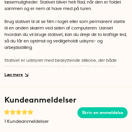
læsemuligheder. Stativet bliver helt flad, når den er foldet
sammen og er nem at have med på turen.
Brug stativet til at se film i toget eller som permanent støtte
til en anden skærm ved siden af computeren. Uanset
hvordan du vil bruge stativet, kan du dreje de to kraftige led,
så du får en optimal og vedligeholdt udsyns- og
arbejdsstilling.
Stativet er udstyret med beskyttende silikone, der både
stabiliserer og er blødt mod din enhed. Silikonedutterne
under bundpladen sikrer, at stativet ikke glider væk og er
stabilt på alle overflader.
Materiale: Aluminiumslegering, silikone
Kundeanmeldelser
Mål (foldet): 13 cm x 8,4 cm x 2,6 cm
Vægt: 220 gram
Skriv en anmeldelse
1
Kundeanmeldelser