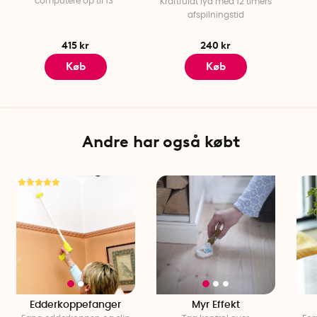
computere op til 13"
Kraftfuldt lyd med 12 timers
afspilningstid
415 kr
240 kr
Køb
Køb
Andre har også købt
Edderkoppefanger
Myr Effekt