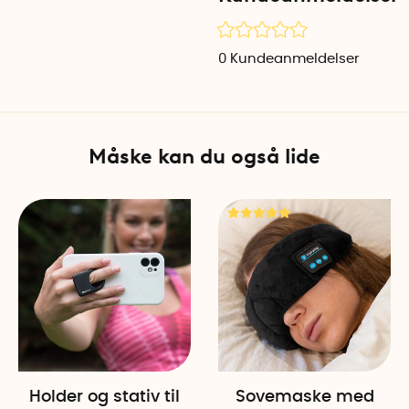
Vandtæt design
Med IPX6-klassificering st
0
Kundeanmeldelser
problemer bruge den i bruse
vandskader. Højtaleren er d
Længere batteritid og h
Måske kan du også lide
Det indbyggede batteri på 70
det er tid til at oplade, gør
mindre end tre timer.
Let og portable
Med en vægt på kun 80 gra
dyb) er højtaleren nem at f
medfølgende karabinhage gø
Kompatibel med alle en
Højtaleren bruger Bluetooth
Holder og stativ til
Sovemaske med