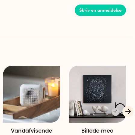
Skriv en anmeldelse
år højtaleren imod kraftige vandstænk. Du kan uden
ren, ved vasken eller i dugregn, uden at bekymre dig for
og ikke nedsænkelig og bør ikke placeres direkte i vand.
urtig opladning
0 mAh giver op til 12 timers spiltid på en opladning. Når
es det hurtigt og nemt via USB-C – fra tom til fuld på
m og en kompakt form (62 mm i diameter og 40,5 mm
lytte mellem rum eller tage med til sommerhuset. Den
r det muligt at hænge den på en krog eller hylde.
heder
 5.3 for stabil og hurtig forbindelse, med en rækkevidde
Vandafvisende
Billede med