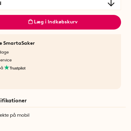
d
Læg i Indkøbskurv
ne SmartaSaker
rdage
service
på
ifikationer
ekte på mobil