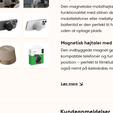
Den magnetiske mobilhøjtal
funktionalitet med stilren
mobiltelefoner eller metally
batteritid er den perfekt til
uden at optage plads.
Magnetisk højtaler med
Den indbyggede magnet gør,
kompatible telefoner og fun
position – perfekt til filmk
også nemt på køleskabe, me
Tydeligt og kraftfuldt l
På trods af sit kompakte for
med tydelig gengivelse af 
sammenkoble to enheder tr
stereooplevelse med adskilt
Kundeanmeldelser