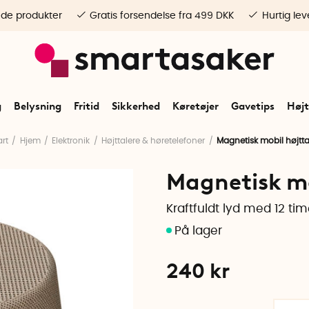
ede produkter
Gratis forsendelse fra 499 DKK
Hurtig lev
g
Belysning
Fritid
Sikkerhed
Køretøjer
Gavetips
Højt
art
Hjem
Elektronik
Højttalere & høretelefoner
Magnetisk mobil højtta
Magnetisk mo
Kraftfuldt lyd med 12 tim
240
kr