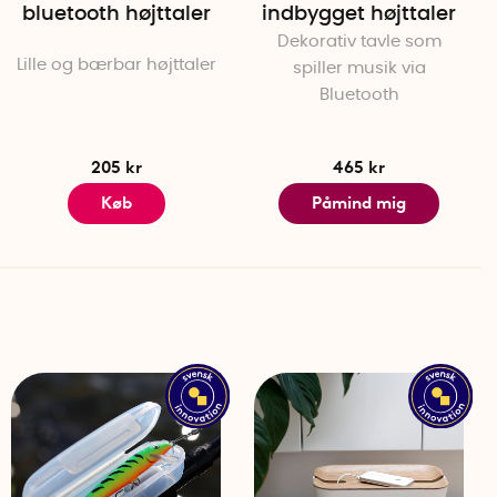
 kompatibel med de fleste moderne enheder, herunder
bluetooth højttaler
indbygget højttaler
tablets og computere.
Dekorativ tavle som
Lille og bærbar højttaler
spiller musik via
Bluetooth
d, sølv og turkis
205 kr
465 kr
Køb
Påmind mig
V⎓350mA)
0kHz
rbindelse >5 m)
HS
hage, USB-C-kabel