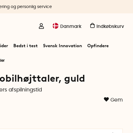
ering og personlig service
Danmark
Indkøbskurv
ider
Bedst i test
Svensk Innovation
Opfindere
ler
bilhøjttaler, guld
ers afspilningstid
Gem