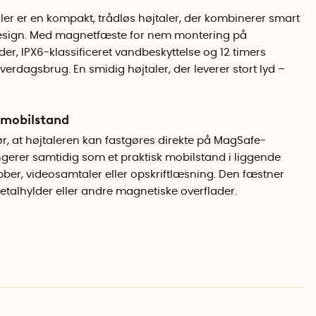
er er en kompakt, trådløs højtaler, der kombinerer smart
 design. Med magnetfæste for nem montering på
der, IPX6-klassificeret vandbeskyttelse og 12 timers
 hverdagsbrug. En smidig højtaler, der leverer stort lyd –
 mobilstand
 at højtaleren kan fastgøres direkte på MagSafe-
gerer samtidig som et praktisk mobilstand i liggende
lubber, videosamtaler eller opskriftlæsning. Den fæstner
talhylder eller andre magnetiske overflader.
yd
mat leverer højtaleren et overraskende klart og fyldigt lyd
både musik og stemmer. Det er også muligt at
ådløst. På den måde får du en mere omsluttende
e lydkanaler.