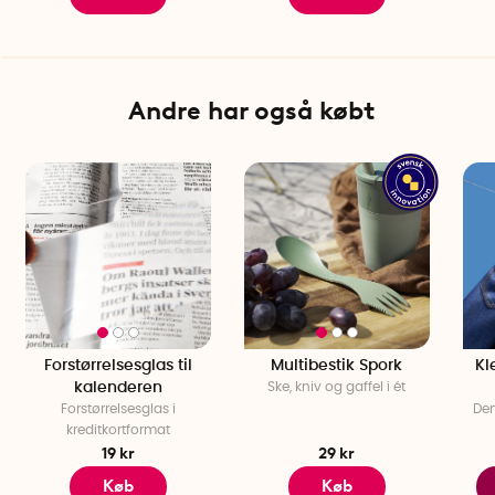
Andre har også købt
Forstørrelsesglas til
Multibestik Spork
Kl
kalenderen
Ske, kniv og gaffel i ét
Forstørrelsesglas i
Den
kreditkortformat
19 kr
29 kr
Køb
Køb