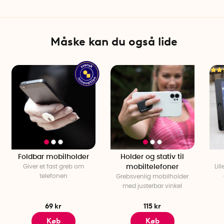
Måske kan du også lide
Foldbar mobilholder
Holder og stativ til
Giver et fast greb om
mobiltelefoner
Lil
telefonen
Grebsvenlig mobilholder
med justerbar vinkel
69 kr
115 kr
Køb
Køb