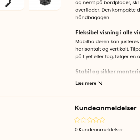
og nemt på bordplader, skr
overflader. Den kompakte d
håndbagagen.
Fleksibel visning i alle vi
Mobilholderen kan justeres
horisontalt og vertikalt. Ti
på flyet eller tog, følger en
Stabil og sikker monteri
Den fjederbelastede klemme
stoleskuffer op til 4 cm i 
silikonebelagte, hvilket be
sidder sikkert på plads.
Kundeanmeldelser
Kompakt og foldbar
Mobilholderen kan nemt fold
0
Kundeanmeldelser
smidig at pakke ned i task