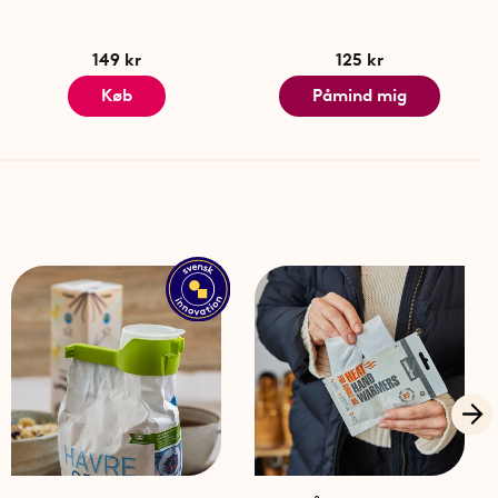
149 kr
125 kr
Køb
Påmind mig