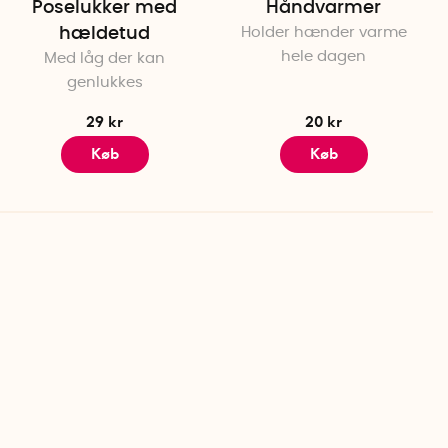
Poselukker med
Håndvarmer
hældetud
Holder hænder varme
hele dagen
Med låg der kan
genlukkes
29 kr
20 kr
Køb
Køb