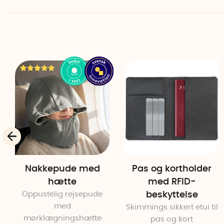
Nakkepude med
Pas og kortholder
hætte
med RFID-
Oppustelig rejsepude
beskyttelse
med
Skimmings sikkert etui til
mørklægningshætte
pas og kort