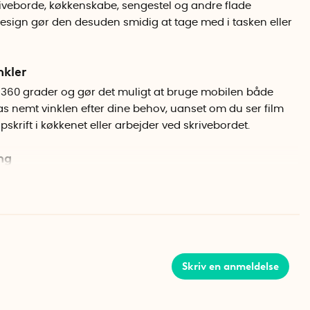
iveborde, køkkenskabe, sengestel og andre flade
esign gør den desuden smidig at tage med i tasken eller
nkler
 360 grader og gør det muligt at bruge mobilen både
lpas nemt vinklen efter dine behov, uanset om du ser film
 opskrift i køkkenet eller arbejder ved skrivebordet.
ng
 giver et solidt greb og passer bordplader og
tykkelse. Begge klemmer er gummibelagte og
skytter mobilen og underlaget, samtidig med at holderen
Skriv en anmeldelse
es sammen, når den ikke er i brug, hvilket gør den
en eller håndbagagen.