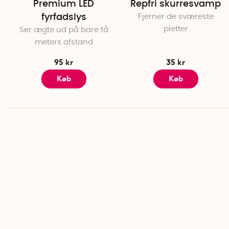
Premium LED
Repfri skurresvamp
fyrfadslys
Fjerner de sværeste
pletter
Ser ægte ud på bare få
meters afstand
95 kr
35 kr
Køb
Køb