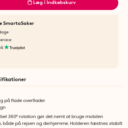
Læg i Indkøbskurv
ne SmartaSaker
rdage
service
på
ifikationer
ng på flade overflader
ign
sibel 360° rotation gør det nemt at bruge mobilen
e, både på rejsen og derhjemme. Holderen fæstnes stabilt