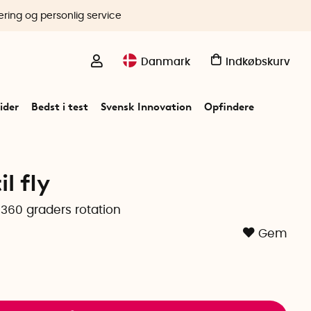
ering og personlig service
Danmark
Indkøbskurv
ider
Bedst i test
Svensk Innovation
Opfindere
l fly
360 graders rotation
Gem