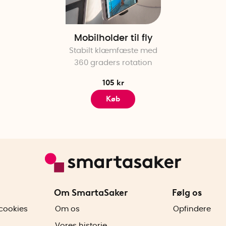
Mobilholder til fly
Stabilt klæmfæste med
360 graders rotation
105 kr
Køb
Om SmartaSaker
Følg os
cookies
Om os
Opfindere
Vores historie