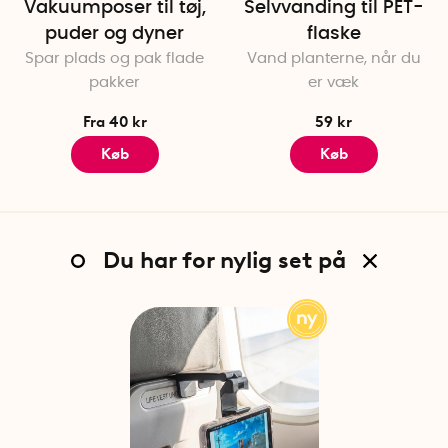
Vakuumposer til tøj,
Selvvanding til PET-
puder og dyner
flaske
Spar plads og pak flade
Vand planterne, når du
pakker
er væk
Fra 40 kr
59 kr
Køb
Køb
Du har for nylig set på