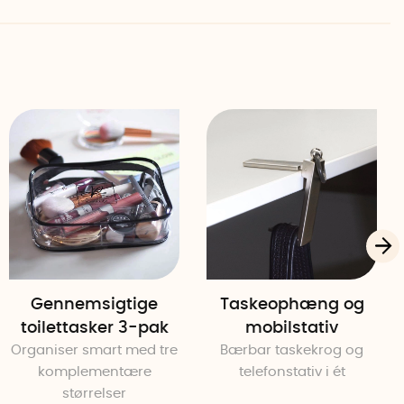
er smartphones med en bredde mellem 5,5 - 9,5 cm,
 7, 8, 9, 10, 11, 12, 13, 14 og 15 samt Plus-modeller
 S6 Edge, S7, S8, S8+, S9 og S10
tphones
Gennemsigtige
Taskeophæng og
 3,6 cm (L x H x B)
toilettasker 3-pak
mobilstativ
,5 cm bred
Organiser smart med tre
Bærbar taskekrog og
komplementære
telefonstativ i ét
størrelser