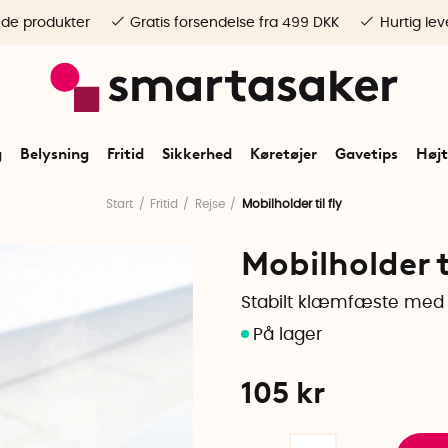
ede produkter
Gratis forsendelse fra 499 DKK
Hurtig lev
g
Belysning
Fritid
Sikkerhed
Køretøjer
Gavetips
Højt
Start
Fritid
Rejse
Mobilholder til fly
Mobilholder ti
Stabilt klæmfæste med 
105
kr