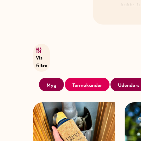
kolde. T
indervæg
at holde
En termo
ved andr
holde dr
Vis
filtre
Vi har f
madbehol
SmartaS
Myg
Termokander
Udendørs 