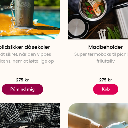
pildsikker dåsekøler
Madbeholder
dt sikret, når den vippes
Super termoboks til picn
læns, nem at løfte lige op
friluftsliv
275 kr
275 kr
Påmind mig
Køb