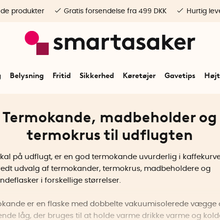
ede produkter
Gratis forsendelse fra 499 DKK
Hurtig lev
g
Belysning
Fritid
Sikkerhed
Køretøjer
Gavetips
Højt
Termokande, madbeholder og
termokrus til udflugten
kal på udflugt, er en god termokande uvurderlig i kaffekurve
bredt udvalg af termokander, termokrus, madbeholdere og
deflasker i forskellige størrelser.
okande er en flaske med dobbelte vakuumisolerede vægge 
ende låg, der bruges til at holde varme drikke varme og kold