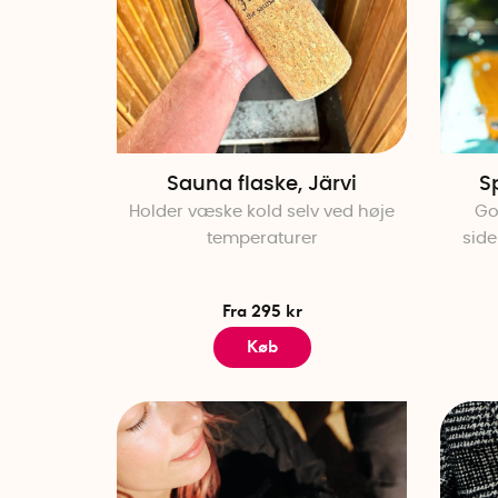
Sauna flaske, Järvi
S
Holder væske kold selv ved høje
Go
temperaturer
side
Fra 295 kr
Køb