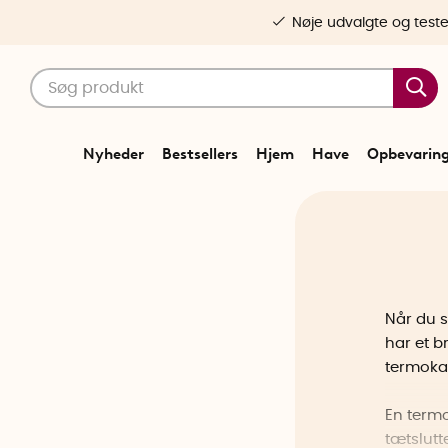
Nøje udvalgte og test
Nyheder
Bestsellers
Hjem
Have
Opbevarin
Når du s
har et 
termokan
En term
tætslutt