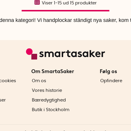
Viser
1-15
ud
15
produkter
i denna kategori! Vi handplockar ständigt nya saker, kom t
Om SmartaSaker
Følg os
cookies
Om os
Opfindere
Vores historie
ser
Bæredygtighed
Butik i Stockholm