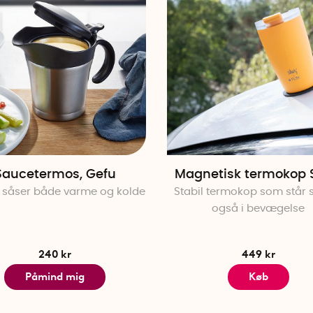
Saucetermos, Gefu
Magnetisk termokop 
 såser både varme og kolde
Stabil termokop som står s
også i bevægelse
240 kr
449 kr
Påmind mig
Køb