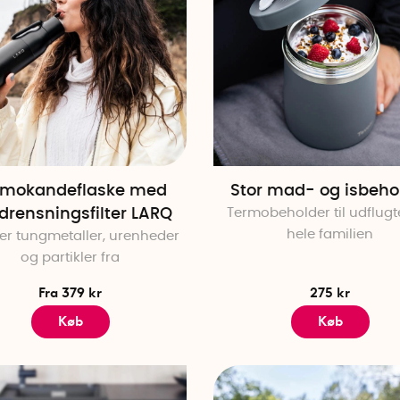
rmokandeflaske med
Stor mad- og isbeho
drensningsfilter LARQ
Termobeholder til udflugte
hele familien
erer tungmetaller, urenheder
og partikler fra
Fra 379 kr
275 kr
Køb
Køb