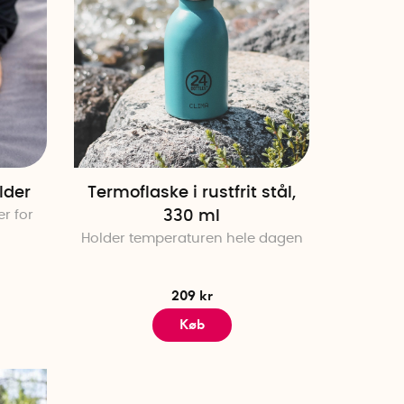
lder
Termoflaske i rustfrit stål,
r for
330 ml
Holder temperaturen hele dagen
209 kr
Køb