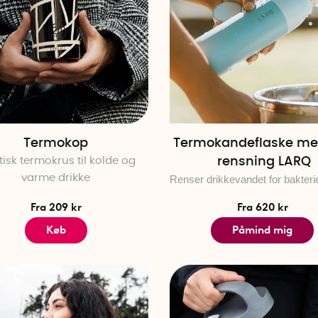
Termokop
Termokandeflaske me
tisk termokrus til kolde og
rensning LARQ
varme drikke
Renser drikkevandet for bakterie
Fra 209 kr
Fra 620 kr
Køb
Påmind mig