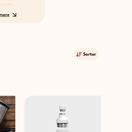
 har en
okanden
pen og
 at
Sorter
Mest populære
 og
 hos
Navn A-Ø
Navn Ø-A
Laveste pris
Højeste pris
Publiceringsdato