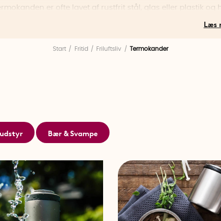
ermokanden er ofte lavet af rustfrit stål, glas eller plastik og
, der holder maden isoleret. Dette gør det muligt for term
 drikkevarer og mad varme eller kolde i flere timer.
Start
Fritid
Friluftsliv
Termokander
kande er god at have med på picnic, til stranden, på skiløj
e aktiviteter. Med en termokande bliver det meget nemmere
ikkevarer og retter varme eller kolde hele dagen.
lere forskellige modeller af termokander, termokandeflasker
dere i forskellige størrelser. Find din udflugtstermoskande
aker!
udstyr
Bær & Svampe