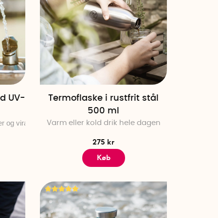
d UV-
Termoflaske i rustfrit stål
500 ml
r og vira
Varm eller kold drik hele dagen
275 kr
Køb