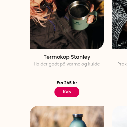
Termokop Stanley
Holder godt på varme og kulde
Prak
Fra 265 kr
Køb