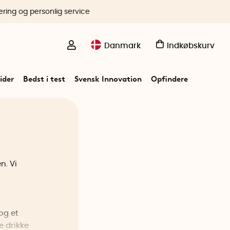
ering og personlig service
Danmark
Indkøbskurv
ider
Bedst i test
Svensk Innovation
Opfindere
n. Vi
og et
e drikke