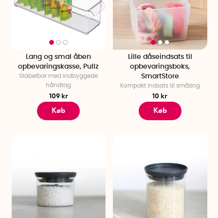
Lang og smal åben
Lille dåseindsats til
opbevaringskasse, Pullz
opbevaringsboks,
Stabelbar med indbyggede
SmartStore
håndtag
Kompakt indsats til småting
109 kr
10 kr
Køb
Køb