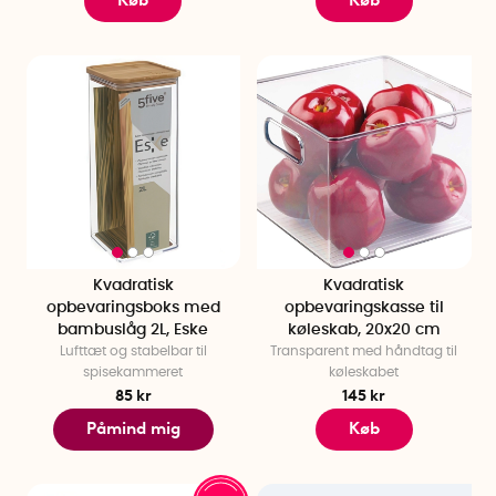
Køb
Køb
Kvadratisk
Kvadratisk
opbevaringsboks med
opbevaringskasse til
bambuslåg 2L, Eske
køleskab, 20x20 cm
Lufttæt og stabelbar til
Transparent med håndtag til
spisekammeret
køleskabet
85 kr
145 kr
Påmind mig
Køb