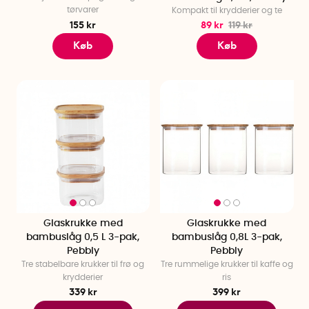
tørvarer
Kompakt til krydderier og te
155 kr
89 kr
119 kr
Køb
Køb
Glaskrukke med
Glaskrukke med
bambuslåg 0,5 L 3-pak,
bambuslåg 0,8L 3-pak,
Pebbly
Pebbly
Tre stabelbare krukker til frø og
Tre rummelige krukker til kaffe og
krydderier
ris
339 kr
399 kr