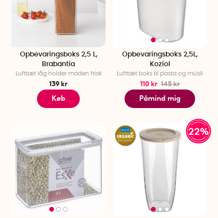
Opbevaringsboks 2,5 L,
Opbevaringsboks 2,5L,
Brabantia
Koziol
Lufttæt låg holder maden frisk
Lufttæt boks til pasta og müsli
139 kr
110 kr
145 kr
Køb
Påmind mig
22%