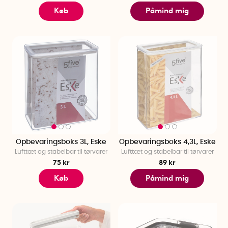
Køb
Påmind mig
Opbevaringsboks 3L, Eske
Opbevaringsboks 4,3L, Eske
Lufttæt og stabelbar til tørvarer
Lufttæt og stabelbar til tørvarer
75 kr
89 kr
Køb
Påmind mig