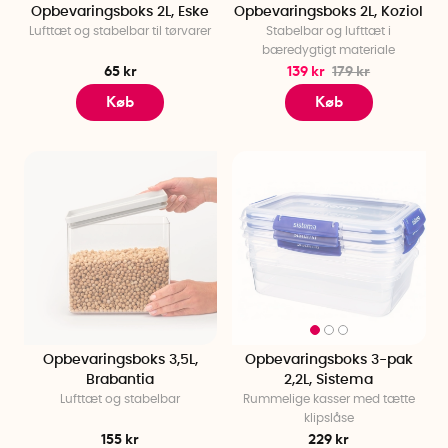
Opbevaringsboks 2L, Eske
Opbevaringsboks 2L, Koziol
Lufttæt og stabelbar til tørvarer
Stabelbar og lufttæt i
bæredygtigt materiale
65 kr
139 kr
179 kr
Køb
Køb
Opbevaringsboks 3,5L,
Opbevaringsboks 3-pak
Brabantia
2,2L, Sistema
Lufttæt og stabelbar
Rummelige kasser med tætte
klipslåse
155 kr
229 kr