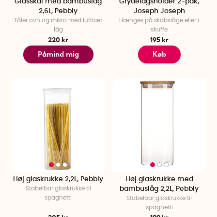
Glasskål med bambuslåg
Grydelågsholder 2-pak,
2,6L, Pebbly
Joseph Joseph
Tåler ovn og mikro med lufttæt
Hænges på skabslåge eller i
låg
skuffe
220 kr
195 kr
Påmind mig
Køb
Høj glaskrukke 2,2L, Pebbly
Høj glaskrukke med
Stabelbar glaskrukke til
bambuslåg 2,2L, Pebbly
spaghetti
Stabelbar glaskrukke til
spaghetti