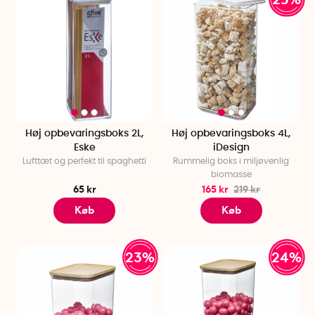
Høj opbevaringsboks 2L,
Høj opbevaringsboks 4L,
Eske
iDesign
Lufttæt og perfekt til spaghetti
Rummelig boks i miljøvenlig
biomasse
65 kr
165 kr
219 kr
Køb
Køb
23%
24%