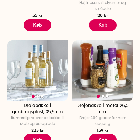
Høj indsats til blyanter og
smådele
55 kr
20 kr
Køb
Køb
Drejebakke i
Drejebakke i metal 26,5
genbrugsplast, 35,5 cm
cm
Rummelig roterende bakke til
Drejer 360 grader for nem
skab og bordplade
adgang
235 kr
159 kr
Køb
Køb