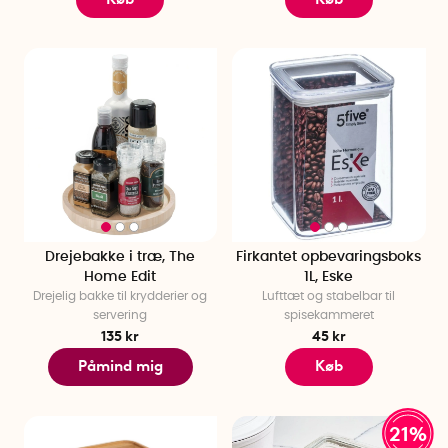
Drejebakke i træ, The
Firkantet opbevaringsboks
Home Edit
1L, Eske
Drejelig bakke til krydderier og
Lufttæt og stabelbar til
servering
spisekammeret
135 kr
45 kr
Påmind mig
Køb
21%