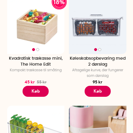
18%
Kvadratisk trækasse mini,
Køleskabsopbevaring med
The Home Edit
2 dørslag
Kompakt trækasse til småting
Aftagelige kurve, der fungerer
som dørslag
45 kr
55 kr
95 kr
Køb
Køb