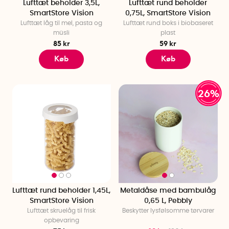
Lufttæt beholder 3,5L,
Lufttæt rund beholder
SmartStore Vision
0,75L, SmartStore Vision
Lufttæt låg til mel, pasta og
Lufttæt rund boks i biobaseret
müsli
plast
85 kr
59 kr
Køb
Køb
26%
Lufttæt rund beholder 1,45L,
Metaldåse med bambulåg
SmartStore Vision
0,65 L, Pebbly
Lufttæt skruelåg til frisk
Beskytter lysfølsomme tørvarer
opbevaring