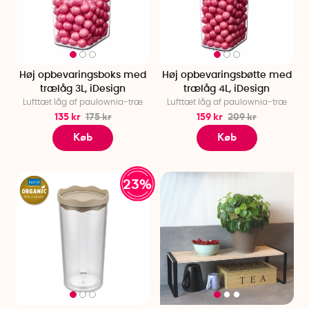
Høj opbevaringsboks med
Høj opbevaringsbøtte med
trælåg 3L, iDesign
trælåg 4L, iDesign
Lufttæt låg af paulownia-træ
Lufttæt låg af paulownia-træ
135 kr
175 kr
159 kr
209 kr
Køb
Køb
23%