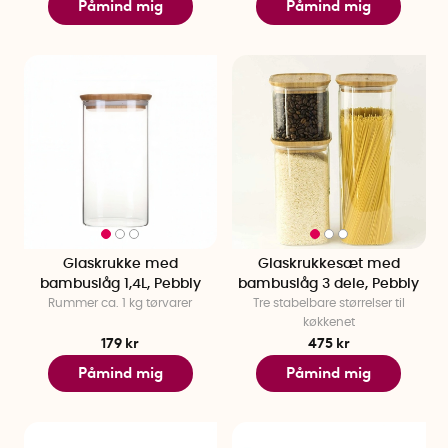
Påmind mig
Påmind mig
Glaskrukke med
Glaskrukkesæt med
bambuslåg 1,4L, Pebbly
bambuslåg 3 dele, Pebbly
Rummer ca. 1 kg tørvarer
Tre stabelbare størrelser til
køkkenet
179 kr
475 kr
Påmind mig
Påmind mig