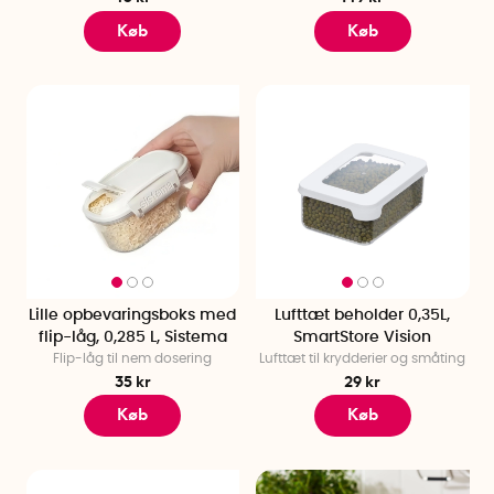
Køb
Køb
Lille opbevaringsboks med
Lufttæt beholder 0,35L,
flip-låg, 0,285 L, Sistema
SmartStore Vision
Flip-låg til nem dosering
Lufttæt til krydderier og småting
35 kr
29 kr
Køb
Køb