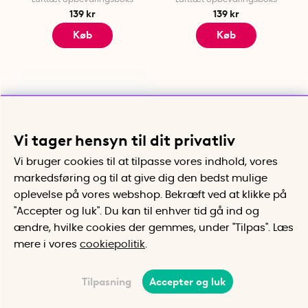
139 kr
139 kr
Køb
Køb
Vi tager hensyn til dit privatliv
Vi bruger cookies til at tilpasse vores indhold, vores
markedsføring og til at give dig den bedst mulige
oplevelse på vores webshop. Bekræft ved at klikke på
"Accepter og luk". Du kan til enhver tid gå ind og
Opbevaringsboks Ultra
Opbevaringsboks Ultra 1,9L,
1,73L, Sistema
Sistema
ændre, hvilke cookies der gemmes, under "Tilpas". Læs
Lufttæt opbevaringsboks
Lufttæt opbevaringsboks
mere i vores
cookiepolitik
.
195 kr
179 kr
Køb
Køb
Tilpasning
Accepter og luk