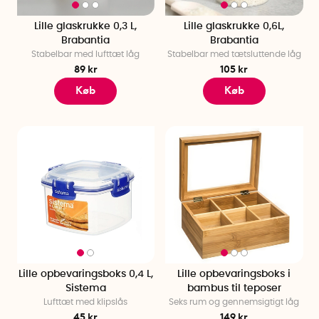
Lille glaskrukke 0,3 L,
Lille glaskrukke 0,6L,
Brabantia
Brabantia
Stabelbar med lufttæt låg
Stabelbar med tætsluttende låg
89 kr
105 kr
Køb
Køb
Lille opbevaringsboks 0,4 L,
Lille opbevaringsboks i
Sistema
bambus til teposer
Lufttæt med klipslås
Seks rum og gennemsigtigt låg
45 kr
149 kr