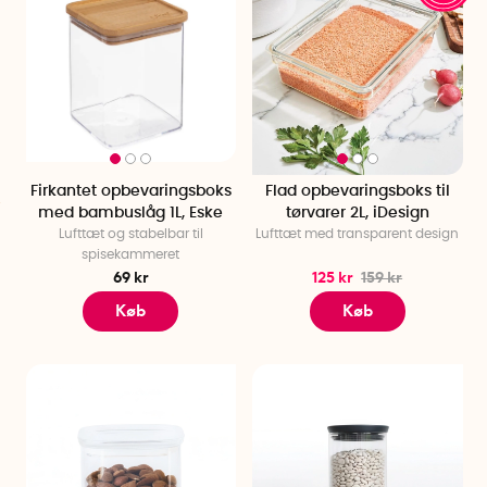
Firkantet opbevaringsboks
Flad opbevaringsboks til
med bambuslåg 1L, Eske
tørvarer 2L, iDesign
Lufttæt og stabelbar til
Lufttæt med transparent design
spisekammeret
69 kr
125 kr
159 kr
Køb
Køb