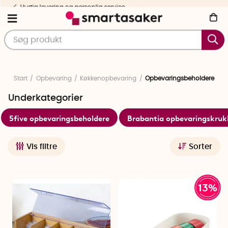
Nøje udvalgte og testede produkter
Start
Opbevaring
Køkkenopbevaring
Opbevaringsbeholdere
Underkategorier
5five opbevaringsbeholdere
Brabantia opbevaringskruk
Vis filtre
Sorter
13%