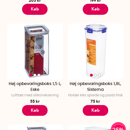
205 kr
199 kr
Køb
Køb
Høj opbevaringsboks 1,5 L,
Høj opbevaringsboks 1,8L,
Eske
Sistema
Lufttæt med silikonelukning
Holder kiks sprøde og pasta frisk
55 kr
75 kr
Køb
Køb
25%