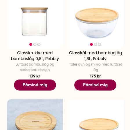
Glasskrukke med
Glasskål med bambuglåg
bambuslåg 0,8L, Pebbly
1,6L, Pebbly
Lufttæt bambuslåg og
Tåler ovn og mikro med lufttæt
stabelbart design
låg
139 kr
175 kr
Påmind mig
Påmind mig