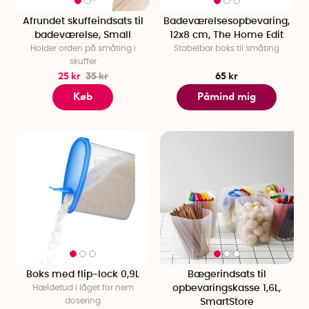
Afrundet skuffeindsats til
Badeværelsesopbevaring,
badeværelse, Small
12x8 cm, The Home Edit
Holder orden på småting i
Stabelbar boks til småting
skuffer
25 kr
35 kr
65 kr
Køb
Påmind mig
Boks med flip-lock 0,9L
Bægerindsats til
Hældetud i låget for nem
opbevaringskasse 1,6L,
dosering
SmartStore