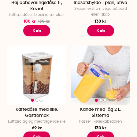
Høj opbevaringsdåse 1L,
Indsatshylde 1 plan, 5five
Koziol
Skaber ekstra niveau på bord
eller i skab
Lufttæt dåse i biocirkulær plast
100 kr
130 kr
130 kr
Køb
Køb
Kaffedåse med ske,
Kande med låg 2 L,
Gastromax
Sistema
Lufttæt låg og medfølgende ske
Passer i køleskabsdøren
69 kr
130 kr