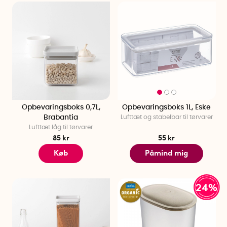
Opbevaringsboks 0,7L,
Opbevaringsboks 1L, Eske
Brabantia
Lufttæt og stabelbar til tørvarer
Lufttæt låg til tørvarer
85 kr
55 kr
Køb
Påmind mig
24%