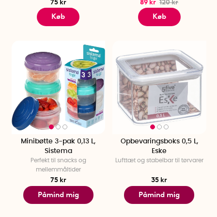
75 kr
89 kr
120 kr
Køb
Køb
Minibøtte 3-pak 0,13 L,
Opbevaringsboks 0,5 L,
Sistema
Eske
Perfekt til snacks og
Lufttæt og stabelbar til tørvarer
mellemmåltider
75 kr
35 kr
Påmind mig
Påmind mig