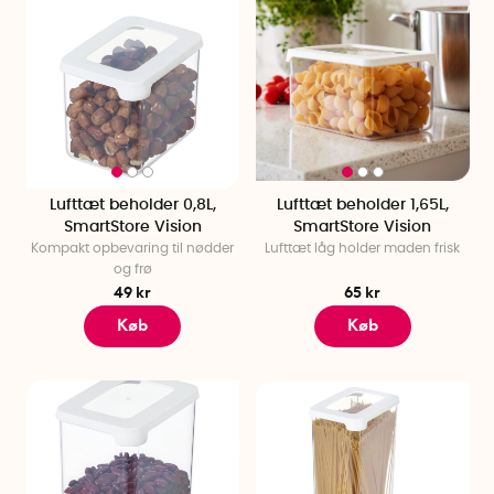
Lufttæt beholder 0,8L,
Lufttæt beholder 1,65L,
SmartStore Vision
SmartStore Vision
Kompakt opbevaring til nødder
Lufttæt låg holder maden frisk
og frø
49 kr
65 kr
Køb
Køb