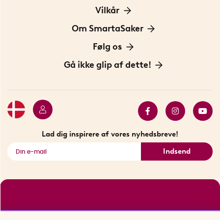
Kontakt os
Vilkår
Information om cookies
Om SmartaSaker
Privatlivspolitik
Om os
Følg os
Handelsbetingelser
Vores historie
Opfindere
Gå ikke glip af dette!
Bæredygtighed
Gavekort
Butik i Stockholm
Bestsellers
Sidste chance
Se alle smarte produkter
Lad dig inspirere af vores nyhedsbreve!
Indsend