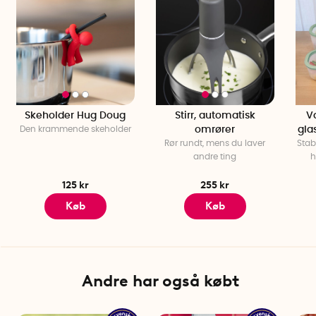
Skeholder Hug Doug
Stirr, automatisk
V
Den krammende skeholder
omrører
gla
Rør rundt, mens du laver
Stab
andre ting
h
125 kr
255 kr
Køb
Køb
Andre har også købt