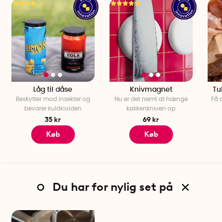
Låg til dåse
Knivmagnet
Tu
Beskytter mod insekter og
Nu er det nemt at hænge
Få d
bevarer kuldioxiden
køkkenkniven op
35 kr
69 kr
Køb
Køb
Du har for nylig set på