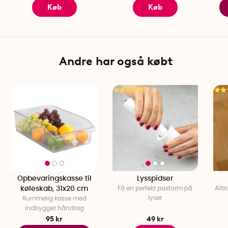
Køb
Køb
Andre har også købt
Opbevaringskasse til
Lysspidser
køleskab, 31x20 cm
Få en perfekt pasform på
Allti
lyset
Rummelig kasse med
indbygget håndtag
95 kr
49 kr