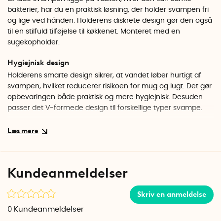
bakterier, har du en praktisk løsning, der holder svampen fri
og lige ved hånden. Holderens diskrete design gør den også
til en stilfuld tilføjelse til køkkenet. Monteret med en
sugekopholder.
Hygiejnisk design
Holderens smarte design sikrer, at vandet løber hurtigt af
svampen, hvilket reducerer risikoen for mug og lugt. Det gør
opbevaringen både praktisk og mere hygiejnisk. Desuden
passer det V-formede design til forskellige typer svampe.
Flytbar med sugekopholder
Takket være den stærke sugekopholder kan
rengøringsmidlet nemt placeres på glatte overflader som
rustfrit stål, fliser, glas eller porcelæn. Tør varmelegemet af
Kundeanmeldelser
med en fugtig klud, hvis det er nødvendigt. Anbefales ikke til
ujævne overflader.
Skriv en anmeldelse
Specifikationer
0
Kundeanmeldelser
Materiale: Plast