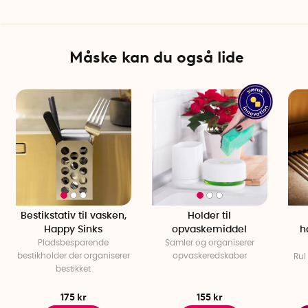
Farve: Vælg mellem hvid eller grafitgrå
Fastgørelse: Sugekop
Anvendelse: vask, fliser, glas, porcelæn, metal
Antal pr. pakke: 1
Måske kan du også lide
Bestikstativ til vasken,
Holder til
Happy Sinks
opvaskemiddel
h
Pladsbesparende
Samler og organiserer
bestikholder der organiserer
opvaskeredskaber
Rul
bestikket
175 kr
155 kr