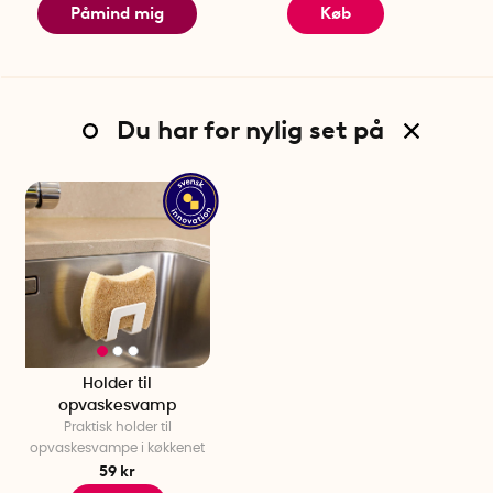
Påmind mig
Køb
Du har for nylig set på
Holder til
opvaskesvamp
Praktisk holder til
opvaskesvampe i køkkenet
59 kr