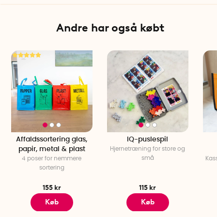
Andre har også købt
Affaldssortering glas,
IQ-puslespil
papir, metal & plast
Hjernetræning for store og
små
4 poser for nemmere
Kass
sortering
155 kr
115 kr
Køb
Køb