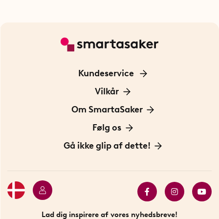
Kundeservice
Kontakt os
Vilkår
Information om cookies
Om SmartaSaker
Privatlivspolitik
Om os
Følg os
Handelsbetingelser
Vores historie
Opfindere
Gå ikke glip af dette!
Bæredygtighed
Gavekort
Butik i Stockholm
Bestsellers
Sidste chance
Se alle smarte produkter
Lad dig inspirere af vores nyhedsbreve!