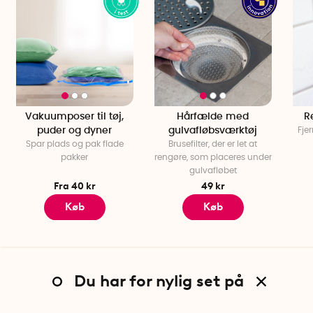
Vakuumposer til tøj,
Hårfælde med
R
puder og dyner
gulvafløbsværktøj
Fje
Spar plads og pak flade
Brusefilter, der er let at
pakker
rengøre, som placeres under
gulvafløbet
Fra 40 kr
49 kr
Køb
Køb
Du har for nylig set på