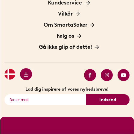
Kundeservice
Kontakt os
Vilkår
Information om cookies
Om SmartaSaker
Privatlivspolitik
Om os
Følg os
Handelsbetingelser
Vores historie
Opfindere
Gå ikke glip af dette!
Bæredygtighed
Gavekort
Butik i Stockholm
Bestsellers
Sidste chance
Se alle smarte produkter
Lad dig inspirere af vores nyhedsbreve!
Indsend