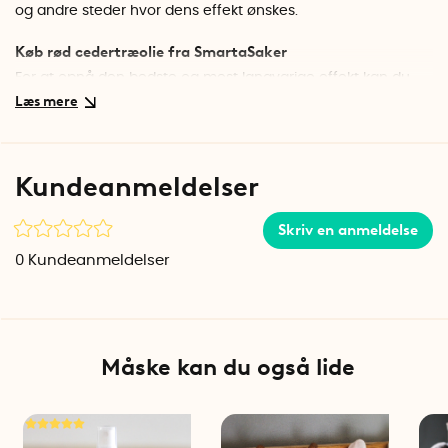
og andre steder hvor dens effekt ønskes.
Køb rød cedertræolie fra SmartaSaker
For at opnå den bedste og mest langvarige effekt kan du
bruge olien på cedertræsblokke og terninger for at styrke og
vedligeholde duften.
Den røde cederolie fås også i en større flaske (80 ml).
Klik
Kundeanmeldelser
her for at læse mere
.
Skriv en anmeldelse
0
Kundeanmeldelser
Måske kan du også lide