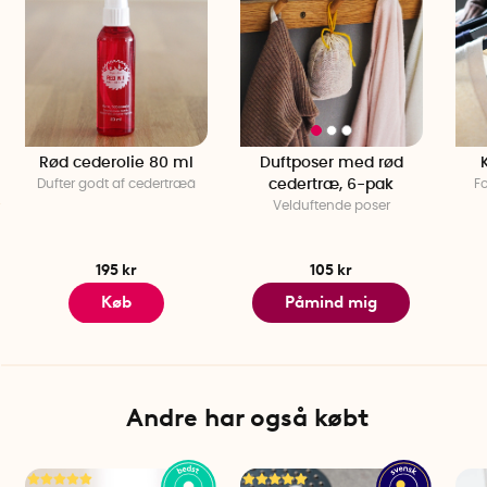
Rød cederolie 80 ml
Duftposer med rød
Dufter godt af cedertræä
cedertræ, 6-pak
F
Velduftende poser
195 kr
105 kr
Køb
Påmind mig
Andre har også købt