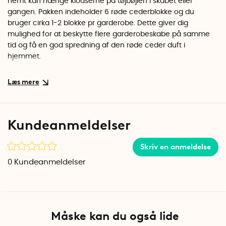
nemt kan hænge klodserne på tøjbøjlen i skabet eller
gangen. Pakken indeholder 6 røde cederblokke og du
bruger cirka 1-2 blokke pr garderobe. Dette giver dig
mulighed for at beskytte flere garderobeskabe på samme
tid og få en god spredning af den røde ceder duft i
hjemmet.
De røde cederblokke kan bruges i meget lang tid. Over tid vil
olien i træet dog fordampe. Men ved at slibe overfladen af
blokken op med lidt sandpapir og sprøjte lidt rød cederolie
på, vil træet absorbere olien og dufte som nyt igen.
Kundeanmeldelser
Undgå at hænge de røde cederblokke lige ved siden af
skrøbelige beklædningsgenstande, da olien i træet kan
Skriv en anmeldelse
plette. Efterlad lidt plads, eller hæng noget solidt mellem
0
Kundeanmeldelser
blokken og tøjet.
Mål rød cedertræblok (ekskl. bøjler): 15 cm x 6,5 cm x 1 cm
Antal pr. Pakke: 6 stk
Materiale: Ubehandlet amerikansk rød Cedertræ Juniperus
Måske kan du også lide
Virginiana.