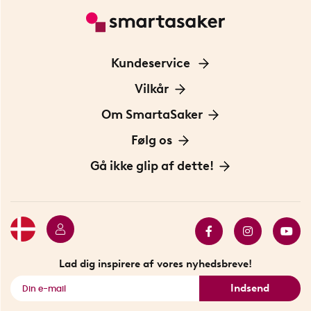
Kundeservice
Kontakt os
Vilkår
Information om cookies
Om SmartaSaker
Privatlivspolitik
Om os
Følg os
Handelsbetingelser
Vores historie
Opfindere
Gå ikke glip af dette!
Bæredygtighed
Gavekort
Butik i Stockholm
Bestsellers
Sidste chance
Se alle smarte produkter
Lad dig inspirere af vores nyhedsbreve!
Indsend