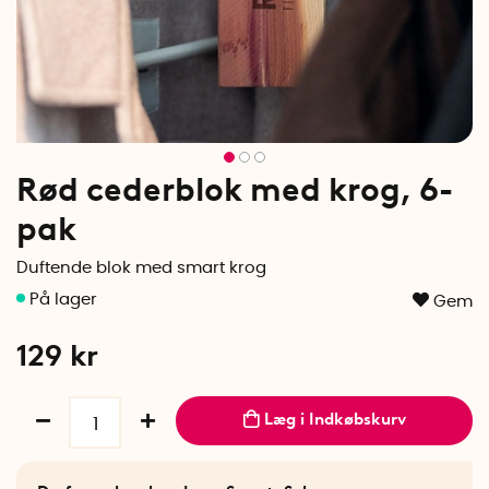
Rød cederblok med krog, 6-
pak
Duftende blok med smart krog
Gem
129
kr
Læg i Indkøbskurv