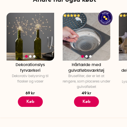
Dekorationslys
Hårfælde med
fyrværkeri
gulvafløbsværktøj
de
Dekorativ belysning til
Brusefilter, der er let at
flasker og vaser
rengøre, som placeres under
Lys
gulvafløbet
69 kr
49 kr
Køb
Køb