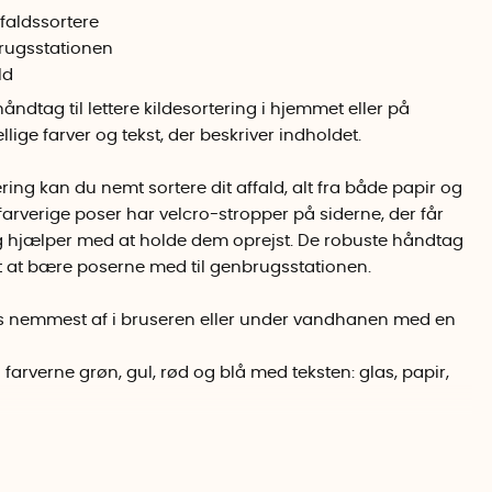
faldssortere
rugsstationen
ld
ndtag til lettere kildesortering i hjemmet eller på
lige farver og tekst, der beskriver indholdet.
ring kan du nemt sortere dit affald, alt fra både papir og
e farverige poser har velcro-stropper på siderne, der får
 hjælper med at holde dem oprejst. De robuste håndtag
t at bære poserne med til genbrugsstationen.
s nemmest af i bruseren eller under vandhanen med en
farverne grøn, gul, rød og blå med teksten: glas, papir,
 x 31 cm.