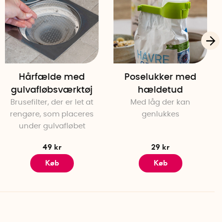
Hårfælde med
Poselukker med
gulvafløbsværktøj
hældetud
Brusefilter, der er let at
Med låg der kan
rengøre, som placeres
genlukkes
under gulvafløbet
49 kr
29 kr
Køb
Køb