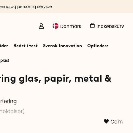
ering og personlig service
Danmark
Indkøbskurv
ider
Bedst i test
Svensk Innovation
Opfindere
 plast
ing glas, papir, metal &
rtering
eldelser
)
Gem