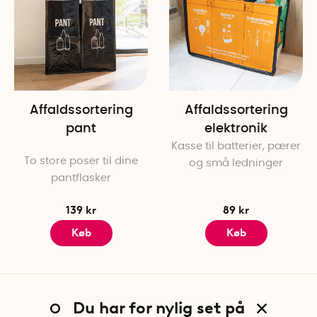
Affaldssortering
Affaldssortering
pant
elektronik
Kasse til batterier, pærer
To store poser til dine
og små ledninger
pantflasker
139 kr
89 kr
Køb
Køb
Du har for nylig set på