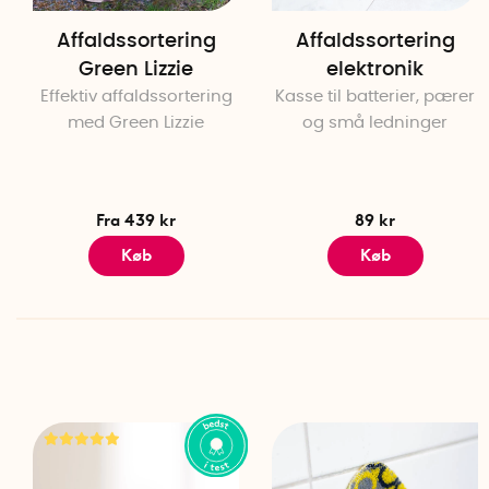
Affaldssortering
Affaldssortering
Green Lizzie
elektronik
Effektiv affaldssortering
Kasse til batterier, pærer
med Green Lizzie
og små ledninger
Fra 439 kr
89 kr
Køb
Køb