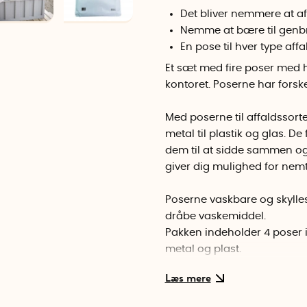
Det bliver nemmere at af
Nemme at bære til genb
En pose til hver type affa
Et sæt med fire poser med hå
kontoret. Poserne har forskel
Med poserne til affaldssorte
metal til plastik og glas. D
dem til at sidde sammen og
giver dig mulighed for nem
Poserne vaskbare og skylle
dråbe vaskemiddel.
Pakken indeholder 4 poser i 
metal og plast.
Poserne måler 44 cm x 31 cm