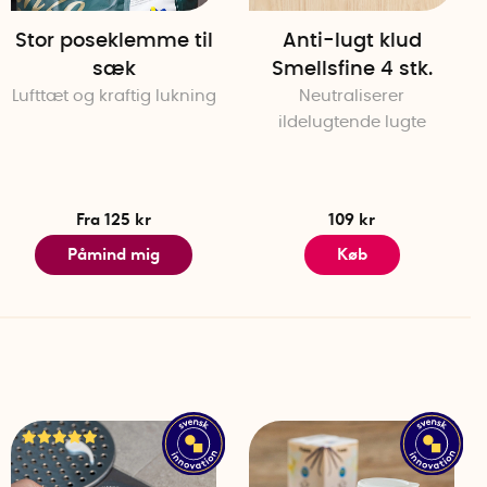
Stor poseklemme til
Anti-lugt klud
sæk
Smellsfine 4 stk.
Lufttæt og kraftig lukning
Neutraliserer
ildelugtende lugte
Fra 125 kr
109 kr
Påmind mig
Køb