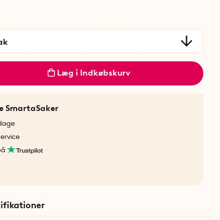
ak
Læg i Indkøbskurv
ne SmartaSaker
rdage
service
på
ifikationer