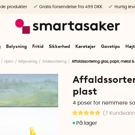
ede produkter
Gratis forsendelse fra 499 DKK
Hurtig lev
g
Belysning
Fritid
Sikkerhed
Køretøjer
Gavetips
Højt
Hjem
Miljøvenlig
Kildesortering
Affaldssortering glas, papir, metal &
Affaldssorter
plast
4 poser for nemmere so
(7
Kundeanm