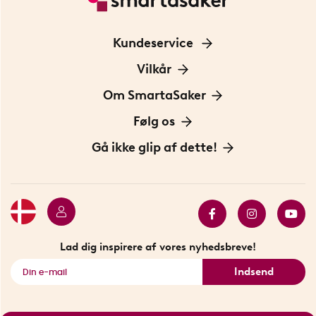
Kundeservice
Kontakt os
Vilkår
Information om cookies
Om SmartaSaker
Privatlivspolitik
Om os
Følg os
Handelsbetingelser
Vores historie
Opfindere
Gå ikke glip af dette!
Bæredygtighed
Gavekort
Butik i Stockholm
Bestsellers
Sidste chance
Se alle smarte produkter
Lad dig inspirere af vores nyhedsbreve!
Indsend