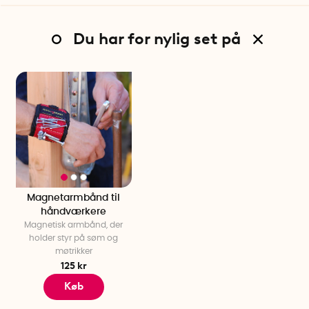
Du har for nylig set på
Magnetarmbånd til
håndværkere
Magnetisk armbånd, der
holder styr på søm og
møtrikker
125 kr
Køb