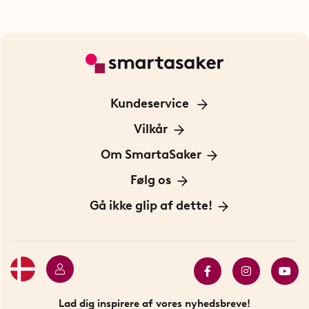
Kundeservice
Kontakt os
Vilkår
Information om cookies
Om SmartaSaker
Privatlivspolitik
Om os
Følg os
Handelsbetingelser
Vores historie
Opfindere
Gå ikke glip af dette!
Bæredygtighed
Gavekort
Butik i Stockholm
Bestsellers
Sidste chance
Se alle smarte produkter
Lad dig inspirere af vores nyhedsbreve!