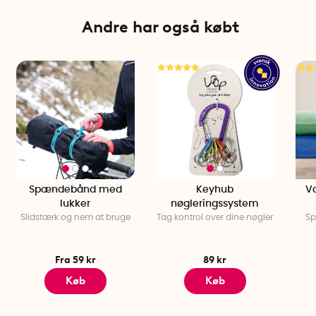
Andre har også købt
Spændebånd med
Keyhub
Va
lukker
nøgleringssystem
Slidstærk og nem at bruge
Tag kontrol over dine nøgler
Sp
Fra 59 kr
89 kr
Køb
Køb