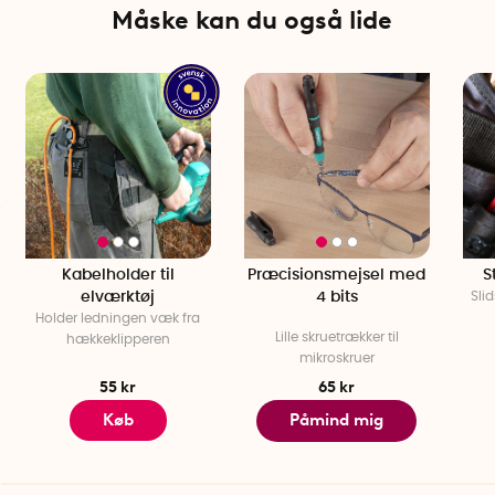
Måske kan du også lide
Kabelholder til
Præcisionsmejsel med
S
elværktøj
4 bits
Slid
Holder ledningen væk fra
Lille skruetrækker til
hækkeklipperen
mikroskruer
55 kr
65 kr
Køb
Påmind mig