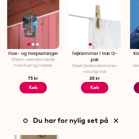
Højde: 31 cm
Dybde: 37 cm
Bredde: 24,5 cm
Kapacitet: 1 l
Effekt: 15 W
Antal per pakke: 1
Flue- og hvepsefanger
Tøjklemmer i træ 12-
Kl
Effektiv udendørs fælde
pak
mod fluer og insekter
Stærk fjedermekanisme i
Den
naturligt træ
75 kr
20 kr
Køb
Køb
Du har for nylig set på