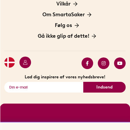
Kontakt os
Vilkår
Information om cookies
Om SmartaSaker
Privatlivspolitik
Om os
Følg os
Handelsbetingelser
Vores historie
Opfindere
Gå ikke glip af dette!
Bæredygtighed
Gavekort
Butik i Stockholm
Bestsellers
Sidste chance
Se alle smarte produkter
Lad dig inspirere af vores nyhedsbreve!
Indsend