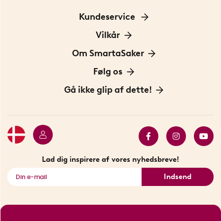
Kundeservice
Kontakt os
Vilkår
Information om cookies
Om SmartaSaker
Privatlivspolitik
Om os
Følg os
Handelsbetingelser
Vores historie
Opfindere
Gå ikke glip af dette!
Bæredygtighed
Gavekort
Butik i Stockholm
Bestsellers
Sidste chance
Se alle smarte produkter
Lad dig inspirere af vores nyhedsbreve!
Indsend