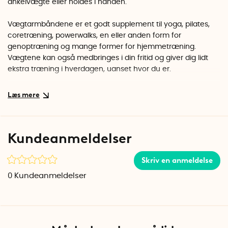
ankelvægte eller holdes i hånden.
Vægtarmbåndene er et godt supplement til yoga, pilates,
coretræning, powerwalks, en eller anden form for
genoptræning og mange former for hjemmetræning.
Vægtene kan også medbringes i din fritid og giver dig lidt
ekstra træning i hverdagen, uanset hvor du er.
At træne med håndledsvægte er med til at intensivere
træningen og fokusere lidt ekstra på små muskelgrupper.
De kan hjælpe dig med at udvikle udholdenhed,
kropskontrol og styrke, og når du har dem omkring din ankel
Kundeanmeldelser
er de gode til mange forskellige typer benøvelser.
Høj kvalitet
Skriv en anmeldelse
Ankel- og håndledsvægtene er lavet af materialer af
0
Kundeanmeldelser
højeste kvalitet. Vægtene er lavet af genbrugsstål som er
omgivet af virkelig blød silikone.
Elastikbåndet og velcrolukningen giver en perfekt pasform,
hver gang du bruger vægtarmbåndene som ankelvægte