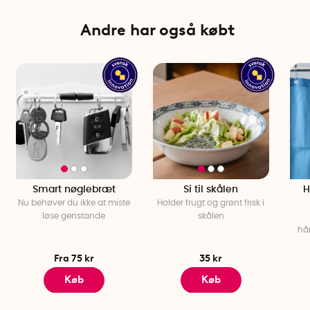
dit håndled eller fødder.
Andre har også købt
Specifikationer
Produktmål: 34,5 cm x 9 cm (8,9) x 2 cm (1,9)
450 gram hver (1 lb), i alt 900 gram (2 lb)
Smart nøglebræt
Si til skålen
H
Nu behøver du ikke at miste
Holder frugt og grønt frisk i
løse genstande
skålen
hå
Fra 75 kr
35 kr
Køb
Køb