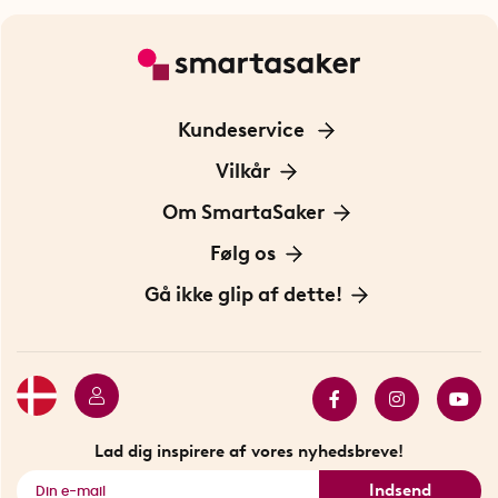
Kundeservice
Kontakt os
Vilkår
Information om cookies
Om SmartaSaker
Privatlivspolitik
Om os
Følg os
Handelsbetingelser
Vores historie
Opfindere
Gå ikke glip af dette!
Bæredygtighed
Gavekort
Butik i Stockholm
Bestsellers
Sidste chance
Se alle smarte produkter
Lad dig inspirere af vores nyhedsbreve!
Indsend