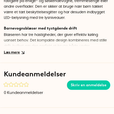
fastgøre på enlige- og søskendevogne, tremmesenge eller
andre overflader. Den er sikker at bruge nær børn takket
være et tæt beskyttelsesgitter og har desuden indbygget
LED-belysning med tre lysniveauer.
Barnevognsblæser med tystgående drift
Blæseren har tre hastigheder, der giver effektiv køling
uanset behov. Det kompakte design kombineres med stille
drift, hvilket gør den perfekt at bruge både under
hvileperioder og om natten - uden at forstyrre.
Tre hastigheder og lang batteritid
Det genopladelige 3,6V Li-ion-batteri på 2600 mAh giver op
Kundeanmeldelser
til 10 timers driftstid på laveste effekt, 4 timer på mellem
niveau og cirka 2,5 timer på højeste effekt. Blæseren
Skriv en anmeldelse
oplades nemt via den medfølgende USB-C-kabel,
kompatibel med både computer, powerbank eller biloplader.
0
Kundeanmeldelser
Fleksibel montering med bøjbare ben
De karakteristiske tentakelben gør det muligt at montere
blæseren næsten hvor som helst. Du kan f.eks. fastgøre den