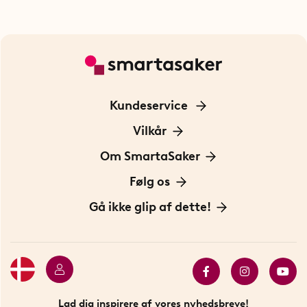
Kundeservice
Kontakt os
Vilkår
Information om cookies
Om SmartaSaker
Privatlivspolitik
Om os
Følg os
Handelsbetingelser
Vores historie
Opfindere
Gå ikke glip af dette!
Bæredygtighed
Gavekort
Butik i Stockholm
Bestsellers
Sidste chance
Se alle smarte produkter
Lad dig inspirere af vores nyhedsbreve!