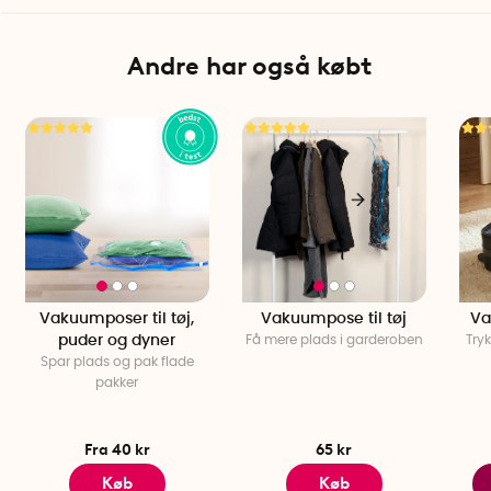
Mellemhastighed: ca. 4 timer
Høj hastighed: ca. 2,5 timer
Andre har også købt
LED-lys: Ja, tre niveauer
Antal pr. pakke: 1
Vakuumposer til tøj,
Vakuumpose til tøj
Va
puder og dyner
Få mere plads i garderoben
Try
Spar plads og pak flade
pakker
Fra 40 kr
65 kr
Køb
Køb