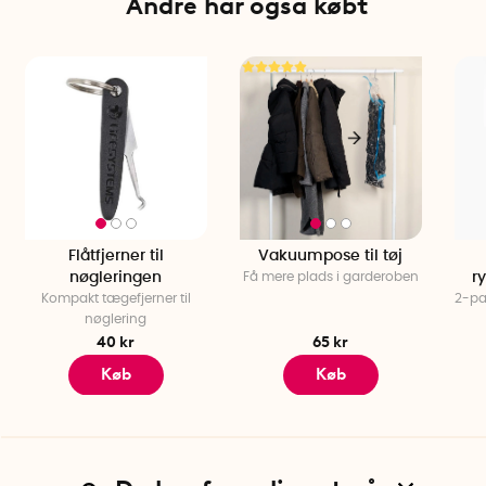
Andre har også købt
Flåtfjerner til
Vakuumpose til tøj
nøgleringen
Få mere plads i garderoben
r
Kompakt tægefjerner til
2-pa
nøglering
40 kr
65 kr
Køb
Køb