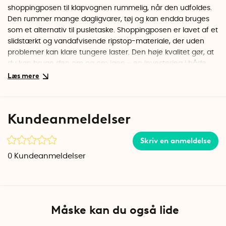
shoppingposen til klapvognen rummelig, når den udfoldes.
Den rummer mange dagligvarer, tøj og kan endda bruges
som et alternativ til pusletaske. Shoppingposen er lavet af et
slidstærkt og vandafvisende ripstop-materiale, der uden
problemer kan klare tungere laster. Den høje kvalitet gør, at
du kan bruge den om og om igen - en investering i både
funktion og holdbarhed.
Fastgøres nemt til klapvogn eller rollator
Shoppingposen har to praktiske velcro-fastgør, der gør det
Kundeanmeldelser
nemt at fastgøre den til en klapvogn eller rollator.
Træk i
velcroen og fastgør på to steder på håndtaget, så har du
Skriv en anmeldelse
den altid lige ved hånden, når du er ude.
0
Kundeanmeldelser
Kompakt og nem at bære med sig
Shoppingposen foldes let sammen i sin egen integrerede
opbevaringslomme, hvilket gør, at den bliver så lille, at den
kan være i lommen på jakken, håndtasken, eller
Måske kan du også lide
pusletasken. Det gør den perfekt at have med sig, klar til at
blive taget frem, når behovet opstår. Shoppingposen er