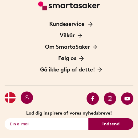
Kundeservice
Kontakt os
Vilkår
Information om cookies
Om SmartaSaker
Privatlivspolitik
Om os
Følg os
Handelsbetingelser
Vores historie
Opfindere
Gå ikke glip af dette!
Bæredygtighed
Gavekort
Butik i Stockholm
Bestsellers
Sidste chance
Se alle smarte produkter
Lad dig inspirere af vores nyhedsbreve!
Indsend