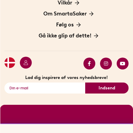
Kontakt os
Vilkår
Information om cookies
Om SmartaSaker
Privatlivspolitik
Om os
Følg os
Handelsbetingelser
Vores historie
Opfindere
Gå ikke glip af dette!
Bæredygtighed
Gavekort
Butik i Stockholm
Bestsellers
Sidste chance
Se alle smarte produkter
Lad dig inspirere af vores nyhedsbreve!
Indsend