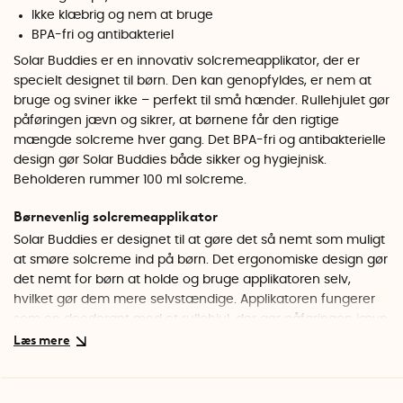
Ikke klæbrig og nem at bruge
BPA-fri og antibakteriel
Solar Buddies er en innovativ solcremeapplikator, der er
specielt designet til børn. Den kan genopfyldes, er nem at
bruge og sviner ikke – perfekt til små hænder. Rullehjulet gør
påføringen jævn og sikrer, at børnene får den rigtige
mængde solcreme hver gang. Det BPA-fri og antibakterielle
design gør Solar Buddies både sikker og hygiejnisk.
Beholderen rummer 100 ml solcreme.
Børnevenlig solcremeapplikator
Solar Buddies er designet til at gøre det så nemt som muligt
at smøre solcreme ind på børn. Det ergonomiske design gør
det nemt for børn at holde og bruge applikatoren selv,
hvilket gør dem mere selvstændige. Applikatoren fungerer
som en deodorant med et rullehjul, der gør påføringen jævn
og præcis. Den omgivende svamp hjælper med at fordele
solcremen jævnt, så barnet får den rigtige mængde
solbeskyttelse hver gang. Det betyder også, at du ikke
behøver at bekymre dig om at få solcreme på tøj eller