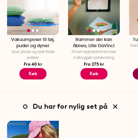
Vakuumposer til tøj,
Rammer der kan
Tu
puder og dyner
åbnes, Lille DaVinci
Klem
Spar plads og pak flade
Smart tegneramme med
pakker
indbygget opbevaring
Fra 40 kr
Fra 275 kr
Køb
Køb
Du har for nylig set på