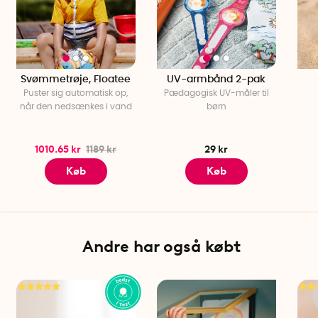
Den genanvendelige applikator er fremstillet af 94 %
genanvendt plast og minimerer emballageaffald. Mærket
har fået international opmærksomhed, blandt andet
gennem et succesfuldt optræden i tv-programmet
Dragons' Den.
Svømmetrøje, Floatee
UV-armbånd 2-pak
Puster sig automatisk op,
Pædagogisk UV-måler til
Specifikationer
når den nedsænkes i vand
børn
Materiale: Genanvendt og BPA-fri plast
Farve: Vælg mellem blå, grøn og lyserød
Vægt: 70 g
1010.65 kr
1189 kr
29 kr
Kapacitet: Rummer 100 ml
Køb
Køb
Diameter: 6 cm
Højde: 10 cm
Antal per pakke: Vælg mellem en 1-pak eller 2-pak
Fremstillingsland: Storbritannien
Andre har også købt