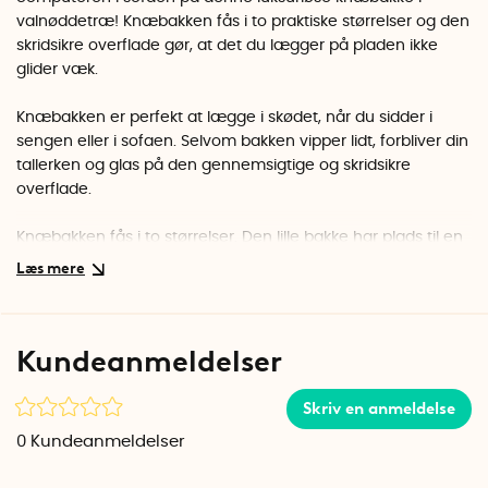
valnøddetræ! Knæbakken fås i to praktiske størrelser og den
skridsikre overflade gør, at det du lægger på pladen ikke
glider væk.
Knæbakken er perfekt at lægge i skødet, når du sidder i
sengen eller i sofaen. Selvom bakken vipper lidt, forbliver din
tallerken og glas på den gennemsigtige og skridsikre
overflade.
Knæbakken fås i to størrelser. Den lille bakke har plads til en
13\" laptop og den store bakke rummer nemt en 15\" laptop.
Bakken er med til at aflede varme fra computeren og den
formbare pude giver dig mulighed for at vinkle bakken, så
du får en god arbejdsstilling.
Kundeanmeldelser
Den hårde bakke gør også knæbakken praktisk at bruge
som aflastningsbord eller som transportabelt tegnebord.
Skriv en anmeldelse
Med knæbakken i skødet bliver det også nemmere at sætte
0
Kundeanmeldelser
en tablet op på et stativ, når du vil se en film i sengen.