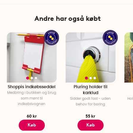
Andre har også købt
Shoppis indkøbsseddel
Pluring holder til
Medbring i butikken og brug
karklud
som mønt til
Sidder godt fast - uden
Hol
indkøbsvognen
behov for boring
60 kr
55 kr
Køb
Køb