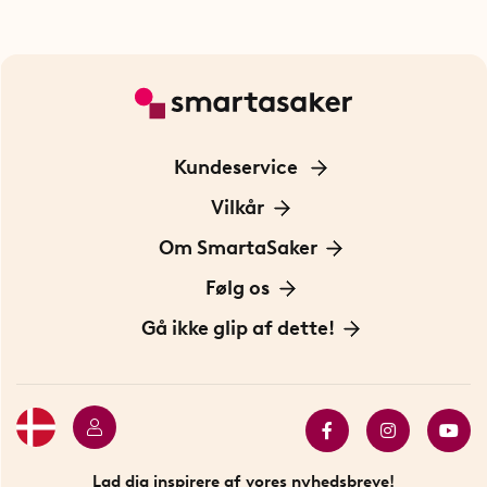
Kundeservice
Kontakt os
Vilkår
Information om cookies
Om SmartaSaker
Privatlivspolitik
Om os
Følg os
Handelsbetingelser
Vores historie
Opfindere
Gå ikke glip af dette!
Bæredygtighed
Gavekort
Butik i Stockholm
Bestsellers
Sidste chance
Se alle smarte produkter
Lad dig inspirere af vores nyhedsbreve!