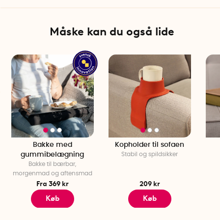
Den bløde pude fastgøres til bakken med velcro og er nem
at tage af og sætte på. Knæbakken rengøres nemt med en
fugtig klud, og pudebetrækket kan tages af og vaskes ved
Måske kan du også lide
30°C.
Mål small: 43 cm x 23 cm x 6,5 cm
Mål large: 46 cm x 38 cm x 6,5 cm
Materiale: Valnøddebræt, pudebetræk af bomuldsblanding,
inderpude fyldt med polystyrenkugler.
BEMÆRK! Knæbakken har en fremspringende spildkant, der
går i 1 cm rundt om hele bakken.
Bakke med
Kopholder til sofaen
gummibelægning
Stabil og spildsikker
Bakke til bærbar,
morgenmad og aftensmad
Fra 369 kr
209 kr
Køb
Køb