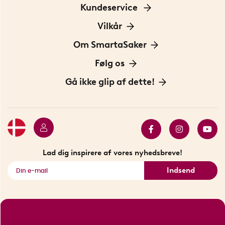
Kundeservice
Kontakt os
Vilkår
Information om cookies
Om SmartaSaker
Privatlivspolitik
Om os
Følg os
Handelsbetingelser
Vores historie
Opfindere
Gå ikke glip af dette!
Bæredygtighed
Gavekort
Butik i Stockholm
Bestsellers
Sidste chance
Se alle smarte produkter
Lad dig inspirere af vores nyhedsbreve!
Indsend