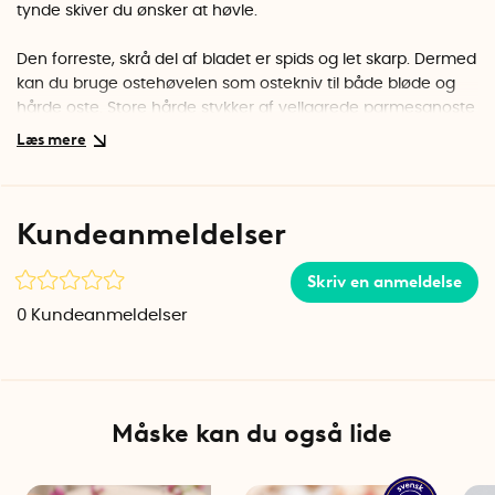
tynde skiver du ønsker at høvle.
Den forreste, skrå del af bladet er spids og let skarp. Dermed
kan du bruge ostehøvelen som ostekniv til både bløde og
hårde oste. Store hårde stykker af vellagrede parmesanoste
skal muligvis skæres med en almindelig kniv, men andre
oste kan skæres i mindre stykker.
Det smukke træhåndtag er lavet af massiv eg og giver
Kundeanmeldelser
ostehøvlen en luksuriøs fornemmelse. Smør gerne
håndtaget med jævne mellemrum med en træolie, der er
godkendt til kontakt med fødevarer.
Skriv en anmeldelse
0
Kundeanmeldelser
Osthyveln Nature er fremstillet af det svenske firma
Sagaform.
Mål: 23 cm x 8,5 cm
Materiale: Eg, Rustfrit stål
Måske kan du også lide
Ostehøvlen må kun vaskes i hånden