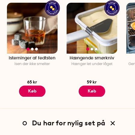
Isterninger af fedtsten
Hængende smørkniv
Isen der ikke smelter
Hænger let under låget
Gen
65 kr
59 kr
Køb
Køb
Du har for nylig set på