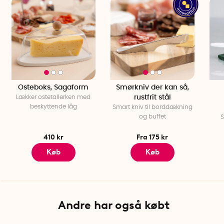
Osteboks, Sagaform
Smørkniv der kan så,
Lækker ostetallerken med
rustfrit stål
beskyttende låg
Smart kniv til borddækning
og buffet
S
410 kr
Fra 175 kr
Køb
Køb
Andre har også købt