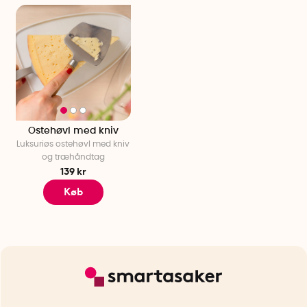
Ostehøvl med kniv
Luksuriøs ostehøvl med kniv
og træhåndtag
139 kr
Køb