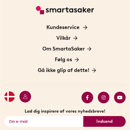
Kundeservice
Kontakt os
Vilkår
Information om cookies
Om SmartaSaker
Privatlivspolitik
Om os
Følg os
Handelsbetingelser
Vores historie
Opfindere
Gå ikke glip af dette!
Bæredygtighed
Gavekort
Butik i Stockholm
Bestsellers
Sidste chance
Se alle smarte produkter
Lad dig inspirere af vores nyhedsbreve!
Indsend