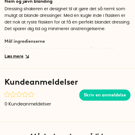
Nem og jævn blanding
Dressing shakeren er designet til at gøre det så nemt som
muligt at blande dressinger. Med en kugle inde i flasken er
det nok at ryste flasken for at få en perfekt blandet dressing.
Det sparer dig tid og minimerer anstrengelserne.
Mål ingredienserne
Dressing shakeren er udstyret med en måleske langs
flaskehalsen, som gør det muligt at måle ingredienserne
præcist. Det sikrer, at du altid får de korrekte proportioner af
hver ingrediens.
Kundeanmeldelser
Åbning med anti-dryp
Den smarte åbning med anti-dryp forhindrer spild, når du
Skriv en anmeldelse
serverer din dressing.
0
Kundeanmeldelser
Gør følgende
1. Fyld shakeren med dine valgte ingredienser.
2. Sæt låget godt på.
3. Ryst flasken, så kuglen indeni blander ingredienserne.