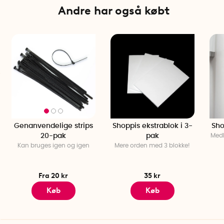
Andre har også købt
Genanvendelige strips
Shoppis ekstrablok i 3-
Sho
20-pak
pak
Medb
Kan bruges igen og igen
Mere orden med 3 blokke!
Fra 20 kr
35 kr
Køb
Køb