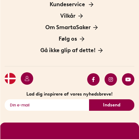
Kundeservice
Kontakt os
Vilkår
Information om cookies
Om SmartaSaker
Privatlivspolitik
Om os
Følg os
Handelsbetingelser
Vores historie
Opfindere
Gå ikke glip af dette!
Bæredygtighed
Gavekort
Butik i Stockholm
Bestsellers
Sidste chance
Se alle smarte produkter
Lad dig inspirere af vores nyhedsbreve!
Indsend