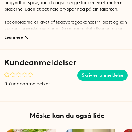
begyndt at spise, kan du også lægge tacoen væk mellem
bidderne, uden at det hele drypper ned på din tallerken.
Tacoholderne er lavet af fødevaregodkendt PP-plast og kan
vaskes i opvaskemaskinen. De er fremstillet i Sverige og er
en del af det svenske mærke Jonas of Sweden.
Tacoholderne leveres i en 4-pak.
Kundeanmeldelser
Specifikation
Diameter: 6 cm
Højde: 5 cm
Skriv en anmeldelse
Materiale: Fødevaregodkendt PP-plast
0
Kundeanmeldelser
Antal pr. pakke: 4 tacoholdere
Tåler temperaturer mellem
-40 °C og 120 °C.
Måske kan du også lide