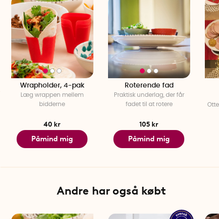
Wrapholder, 4-pak
Roterende fad
Læg wrappen mellem
Praktisk underlag, der får
bidderne
fadet til at rotere
Otte
40 kr
105 kr
Påmind mig
Påmind mig
Andre har også købt