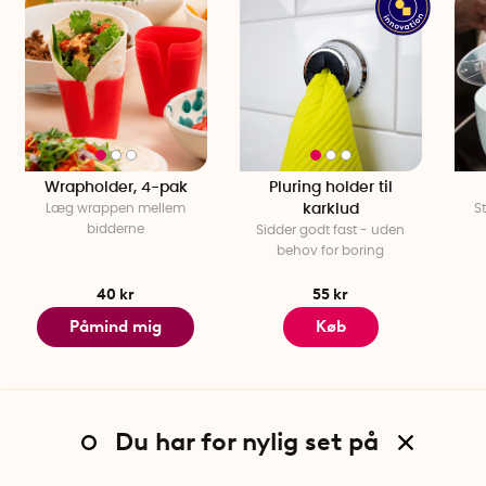
Wrapholder, 4-pak
Pluring holder til
Læg wrappen mellem
karklud
S
bidderne
Sidder godt fast - uden
behov for boring
40 kr
55 kr
Påmind mig
Køb
Du har for nylig set på