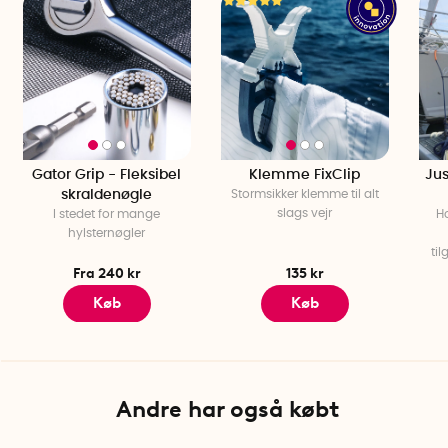
Gator Grip - Fleksibel
Klemme FixClip
Jus
skraldenøgle
Stormsikker klemme til alt
slags vejr
I stedet for mange
Ho
hylsternøgler
ti
Fra 240 kr
135 kr
Køb
Køb
Andre har også købt