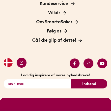
Kundeservice
Kontakt os
Vilkår
Information om cookies
Om SmartaSaker
Privatlivspolitik
Om os
Følg os
Handelsbetingelser
Vores historie
Opfindere
Gå ikke glip af dette!
Bæredygtighed
Gavekort
Butik i Stockholm
Bestsellers
Sidste chance
Se alle smarte produkter
Lad dig inspirere af vores nyhedsbreve!
Indsend