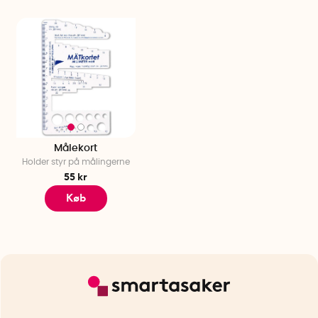
Målekort
Holder styr på målingerne
55 kr
Køb