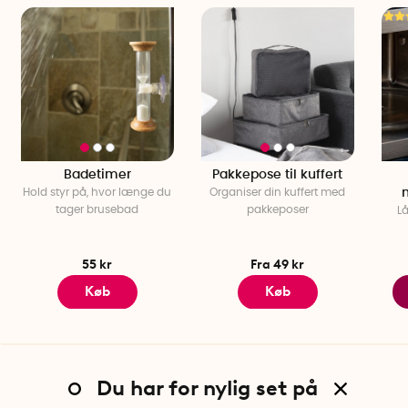
Badetimer
Pakkepose til kuffert
Hold styr på, hvor længe du
Organiser din kuffert med
tager brusebad
pakkeposer
Lå
55 kr
Fra 49 kr
Køb
Køb
Du har for nylig set på